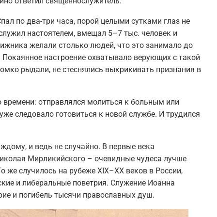
койно ответил священнослужитель.
ал по два-три часа, порой целыми сутками глаз не
служил настоятелем, вмещал 5–7 тыс. человек и
вижника желали столько людей, что это занимало до
. Покаянное настроение охватывало верующих с такой
громко рыдали, не стеснялись выкрикивать признания в
го времени: отправлялся молиться к больным или
уже следовало готовиться к новой службе. И трудился
ждому, и ведь не случайно. В первые века
Николая Мирликийского – очевидные чудеса лучше
 же случилось на рубеже XIX–XX веков в России,
ские и либеральные поветрия. Служение Иоанна
рие и погибель тысячи православных душ.