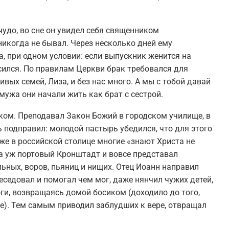
удо, во сне он увидел себя священником
никогда не бывал. Через несколько дней ему
, при одном условии: если выпускник женится на
сился. По правилам Церкви брак требовался для
ивых семей, Лиза, и без нас много. А мы с тобой давай
мужа они начали жить как брат с сестрой.
иком. Преподавал Закон Божий в городском училище, в
ь подправил: молодой пастырь убедился, что для этого
аже в российской столице многие «знают Христа не
 а уж портовый Кронштадт и вовсе представал
ьных, воров, пьяниц и нищих. Отец Иоанн направил
еседовал и помогал чем мог, даже нянчил чужих детей,
оги, возвращаясь домой босиком (доходило до того,
ге). Тем самым приводил заблудших к вере, отвращал