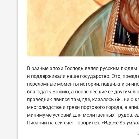
В разные эпохи Господь являл русским людям
и поддерживали наше государство. Это, прежде
переломные моменты истории, подвижники-ино
благодать Божию, а после несшие ее другим л
праведник явился там, где, казалось бы, ни о 
многолюдстве и грязи портового города, в эпиц
минимуме условий для молитвенных трудов, ед
Писании на сей счет говорится:
«Идеже бо умно