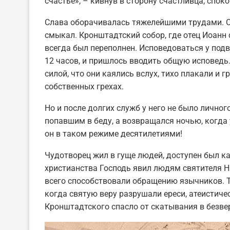
счастье», – кивнув в сторону счастливца, спо
Слава оборачивалась тяжелейшими трудами. Сп
смыкал. Кронштадтский собор, где отец Иоанн 
всегда был переполнен. Исповедоваться у под
12 часов, и пришлось вводить общую исповедь
силой, что они каялись вслух, тихо плакали и 
собственных грехах.
Но и после долгих служб у него не было лично
попавшим в беду, а возвращался ночью, когда 
он в таком режиме десятилетиями!
Чудотворец жил в гуще людей, доступен был ка
христианства Господь явил людям святителя 
всего способствовали обращению язычников. То
когда святую веру разрушали ереси, атеистиче
Кронштадтского спасло от скатывания в безве