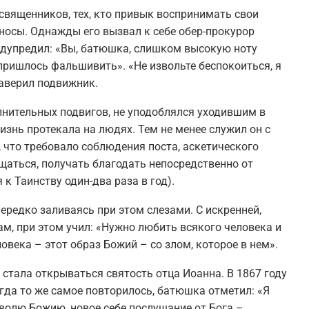
священников, тех, кто привык воспринимать свои
носы. Однажды его вызвал к себе обер-прокурор
едупредил: «Вы, батюшка, слишком высокую ноту
 пришлось фальшивить». «Не извольте беспокоиться, я
заверил подвижник.
лнительных подвигов, не уподоблялся уходившим в
изнь протекала на людях. Тем не менее служил он с
 что требовало соблюдения поста, аскетического
аться, получать благодать непосредственно от
к Таинству один-два раза в год).
ередко заливаясь при этом слезами. С искренней,
, при этом учил: «Нужно любить всякого человека и
ловека – этот образ Божий – со злом, которое в нем».
 стала открываться святость отца Иоанна. В 1867 году
гда то же самое повторилось, батюшка отметил: «Я
 волю Божию, новое себе послушание от Бога –