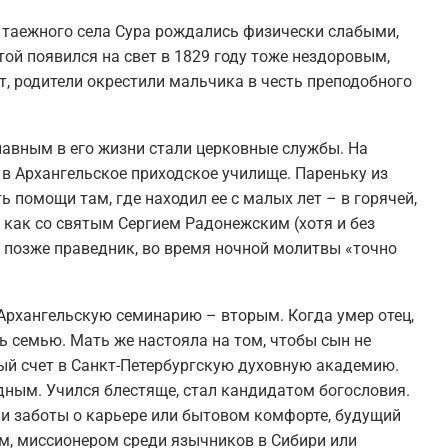
з таежного села Сура рождались физически слабыми,
ой появился на свет в 1829 году тоже нездоровым,
т, родители окрестили мальчика в честь преподобного
главным в его жизни стали церковные службы. На
в Архангельское приходское училище. Пареньку из
ть помощи там, где находил ее с малых лет – в горячей,
, как со святым Сергием Радонежским (хотя и без
 позже праведник, во время ночной молитвы «точно
Архангельскую семинарию – вторым. Когда умер отец,
ь семью. Мать же настояла на том, чтобы сын не
ный счет в Санкт-Петербургскую духовную академию.
дным. Учился блестяще, стал кандидатом богословия.
ли заботы о карьере или бытовом комфорте, будущий
ом, миссионером среди язычников в Сибири или