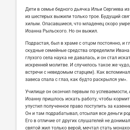
Дети в семье бедного дьячка Ильи Сергиева и
из шестерых выжили только трое. Будущий свят
хилым. Опасавшиеся, что младенец скоро умре
Иоанна Рыльского. Но он выжил.
Подрастая, был в храме с отцом постоянно, и 
скудные семейные средства определили Ивана 
глухого села наука не давалась, и он стал иска
искренней молитве. И случилось такое же чудо
встречи с неведомым старцем). Как вспоминал
завеса спала с глаз, как будто раскрылся ум».
Училище он окончил первым по успеваемости, 
Иоанну пришлось искать работу, чтобы кормит
упустил полученное право поступить за казен
Он и там подрабатывал, отсылая все деньги ро
Его в отличие от других слушателей не донима
святой жил только верой, мечтал стать монах