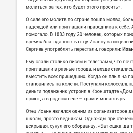
молиться за тех, кто будет этого просить».
О силе его молитв по стране пошла молва, бол
надеждой или приглашали праведника к себе. А
помогало. В 1883 году 20 человек, которых пр
время» благодарность отцу Иоанну за исцелени
Сергиев употреблять перестали, говорили:
Иоан
Ему слали столько писем и телеграмм, что по
приглашали в разные города, и везде стекали
вместить всех пришедших. Когда он плыл на па
становились на колени. Поступали колоссальны
деньги подвижник устроил в Кронштадте «Дом 
приют, а в родном селе – храм и монастырь.
Отец Иоанн являлся одним из организаторов д
школы, просто беднякам. Однажды при стечении 
вскрывая, сунул его оборванцу. «Батюшка, да т