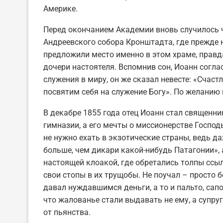
Америке.
Перед окончанием Академии вновь cлучилось ч
Андреевского собора Кронштадта, где прежде 
предложили место именно в этом храме, правда
дочери настоятеля. Вспомнив сон, Иоанн согла
служения в миру, он же сказал невесте: «Счастл
посвятим себя на служение Богу». По желанию 
В декабре 1855 года отец Иоанн стал священн
гимназии, а его мечты о миссионерстве Господ
не нужно ехать в экзотические страны, ведь д
больше, чем дикари какой-нибудь Патагонии»,
настоящей клоакой, где обретались толпы ссыл
свои стопы в их трущобы. Не поучал – просто б
давал нуждавшимся деньги, а то и пальто, сап
что жалованье стали выдавать не ему, а супру
от пьянства.