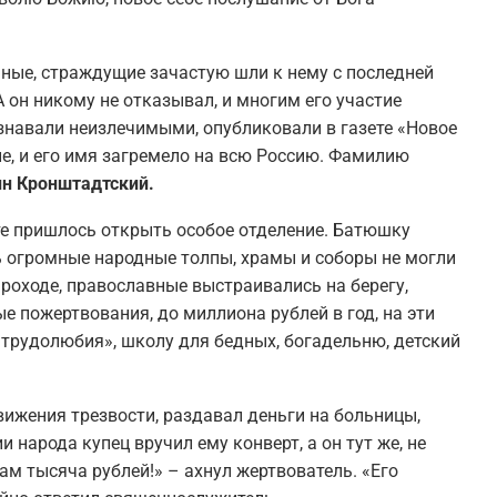
ьные, страждущие зачастую шли к нему с последней
 он никому не отказывал, и многим его участие
изнавали неизлечимыми, опубликовали в газете «Новое
е, и его имя загремело на всю Россию. Фамилию
н Кронштадтский.
чте пришлось открыть особое отделение. Батюшку
сь огромные народные толпы, храмы и соборы не могли
роходе, православные выстраивались на берегу,
е пожертвования, до миллиона рублей в год, на эти
трудолюбия», школу для бедных, богадельню, детский
вижения трезвости, раздавал деньги на больницы,
народа купец вручил ему конверт, а он тут же, не
ам тысяча рублей!» – ахнул жертвователь. «Его