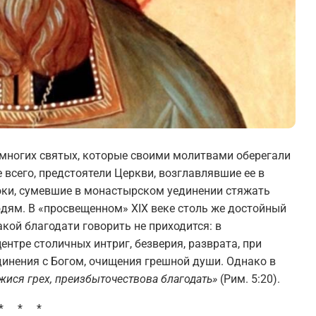
 многих святых, которые своими молитвами оберегали
 всего, предстоятели Церкви, возглавлявшие ее в
ки, сумевшие в монастырском уединении стяжать
юдям. В «просвещенном» XIX веке столь же достойный
какой благодати говорить не приходится: в
ентре столичных интриг, безверия, разврата, при
инения с Богом, очищения грешной души. Однако в
жися грех, преизбыточествова благодать»
(Рим. 5:20).
* * *