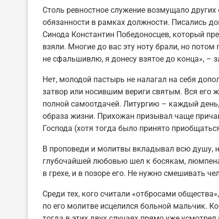
Столь ревностное служение возмущало других 
обязанности в рамках должности. Писались до
Синода Константин Победоносцев, который пр
взяли. Многие до вас эту ноту брали, но потом
не сфальшивлю, я донесу взятое до конца», – 
Нет, молодой пастырь не налагал на себя допо
затвор или носившим вериги святым. Вся его ж
полной самоотдачей. Литургию – каждый день,
образа жизни. Прихожан призывал чаще причащ
Господа (хотя тогда было принято приобщаться 
В проповеди и молитвы вкладывал всю душу, н
глубочайшей любовью шел к босякам, люмпенам
в грехе, и в позоре его. Не нужно смешивать че
Среди тех, кого считали «отбросами общества»,
по его молитве исцелился больной мальчик. Ко
тогда в этих двух случаях прямо уже усмотрел