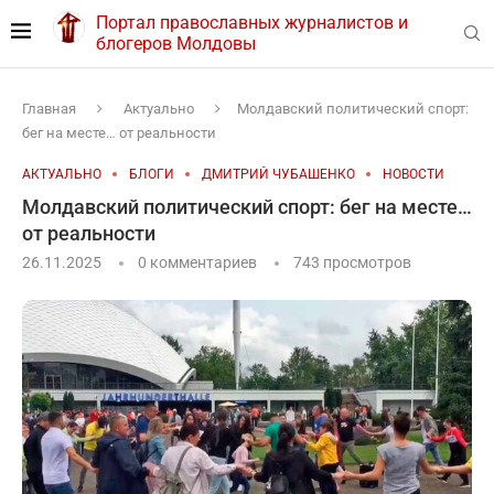
Портал православных журналистов и
блогеров Молдовы
Главная
Актуально
Молдавский политический спорт:
бег на месте… от реальности
АКТУАЛЬНО
БЛОГИ
ДМИТРИЙ ЧУБАШЕНКО
НОВОСТИ
Молдавский политический спорт: бег на месте…
от реальности
26.11.2025
0 комментариев
743
просмотров