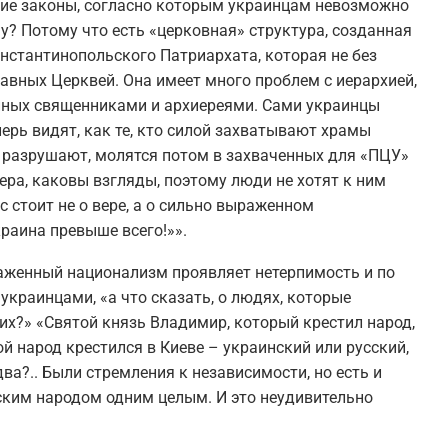
кие законы, согласно которым украинцам невозможно
у? Потому что есть «церковная» структура, созданная
нстантинопольского Патриархата, которая не без
вных Церквей. Она имеет много проблем с иерархией,
нных священниками и архиереями. Сами украинцы
еперь видят, как те, кто силой захватывают храмы
 разрушают, молятся потом в захваченных для «ПЦУ»
вера, каковы взгляды, поэтому люди не хотят к ним
с стоит не о вере, а о сильно выраженном
краина превыше всего!»».
раженный национализм проявляет нетерпимость и по
раинцами, «а что сказать, о людях, которые
ких?» «Святой князь Владимир, который крестил народ,
й народ крестился в Киеве – украинский или русский,
ва?.. Были стремления к независимости, но есть и
ским народом одним целым. И это неудивительно