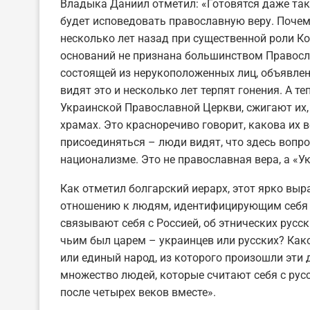
Владыка Даниил отметил: «Готовятся даже та
будет исповедовать православную веру. Почем
несколько лет назад при существенной роли Ко
оснований не признана большинством Правосла
состоящей из нерукоположенных лиц, объявле
видят это и несколько лет терпят гонения. А т
Украинской Православной Церкви, сжигают их,
храмах. Это красноречиво говорит, какова их 
присоединяться – люди видят, что здесь вопро
национализме. Это не православная вера, а «У
Как отметил болгарский иерарх, этот ярко вы
отношению к людям, идентифицирующим себя ук
связывают себя с Россией, об этнических русс
чьим был царем – украинцев или русских? Како
или единый народ, из которого произошли эти д
множество людей, которые считают себя с рус
после четырех веков вместе».