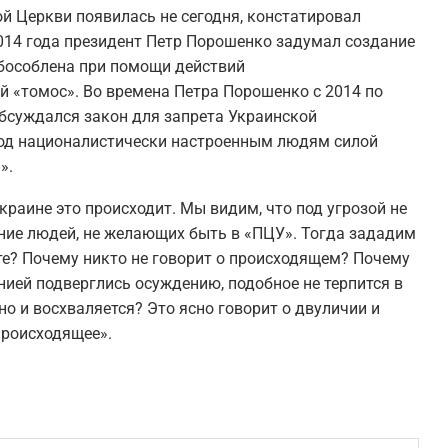
й Церкви появилась не сегодня, констатировал
014 года президент Петр Порошенко задумал создание
обособлена при помощи действий
й «томос». Во времена Петра Порошенко с 2014 по
 обсуждался закон для запрета Украинской
вод националистически настроенным людям силой
».
краине это происходит. Мы видим, что под угрозой не
ание людей, не желающих быть в «ПЦУ». Тогда зададим
те? Почему никто не говорит о происходящем? Почему
нией подверглись осуждению, подобное не терпится в
 но и восхваляется? Это ясно говорит о двуличии и
происходящее».