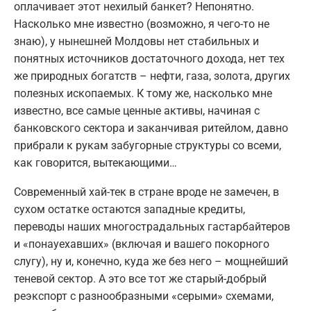
оплачивает этот нехилый банкет? Непонятно.
Насколько мне известно (возможно, я чего-то не
знаю), у нынешней Молдовы нет стабильных и
понятных источников достаточного дохода, нет тех
же природных богатств – нефти, газа, золота, других
полезных ископаемых. К тому же, насколько мне
известно, все самые ценные активы, начиная с
банковского сектора и заканчивая ритейлом, давно
прибрали к рукам забугорные структуры со всеми,
как говорится, вытекающими…
Современный хай-тек в стране вроде не замечен, в
сухом остатке остаются западные кредиты,
переводы наших многострадальных гастарбайтеров
и «понауехавших» (включая и вашего покорного
слугу), ну и, конечно, куда же без него – мощнейший
теневой сектор. А это все тот же старый-добрый
реэкспорт с разнообразными «серыми» схемами,