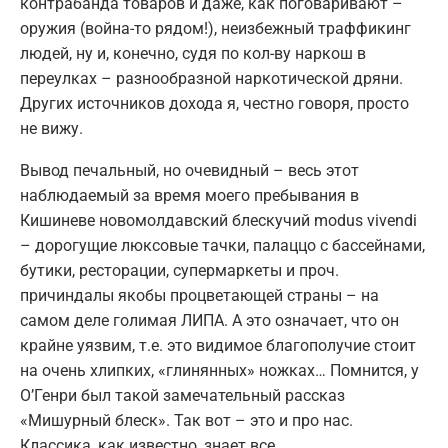
контрабанда товаров и даже, как поговаривают –
оружия (война-то рядом!), неизбежный траффикинг
людей, ну и, конечно, судя по кол-ву наркош в
переулках – разнообразной наркотической дряни.
Других источников дохода я, честно говоря, просто
не вижу.
Вывод печальный, но очевидный – весь этот
наблюдаемый за время моего пребывания в
Кишиневе новомолдавский блескучий modus vivendi
– дорогущие люксовые тачки, палаццо с бассейнами,
бутики, ресторации, супермаркеты и проч.
причиндалы якобы процветающей страны – на
самом деле голимая ЛИПА. А это означает, что он
крайне уязвим, т.е. это видимое благополучие стоит
на очень хлипких, «глинянных» ножках… Помнится, у
О’Генри был такой замечательный рассказ
«Мишурный блеск». Так вот – это и про нас.
Классика, как известно, знает все.