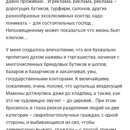
давно проживаю… И реклама, реклама, реклама –
дорогущих бутиков, турфирм, салонов, других
разнообразных эксклюзивных контор, надо
понимать – для состоятельных господ…
Непосвященному может показаться что жизнь бьет
ключом….
У меня создалось впечатление, что все буквально
пропитано духом наживы и торгашества, начиная с
многочисленных брендовых бутиков и шопов,
базаров и базарчиков и заканчивая, увы,
государственными конторами. К величайшему
сожалению, очень похоже, что щупальца вездесущей
Мамоны дотянулись даже до кладбищ, а также, как
это ни чудовищно звучит – до церквей… При этом
бросилось в глаза резкое разделение людей на две
категории – сверхблагополучных граждан, с одной
стороны, и выбивающихся из сил, чтобы
элементарно выжить, граждан – с другой; причем