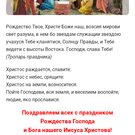
Рождество Твое, Христе Боже наш, возсия мирови
свет разума, в нем бо звездам служащии звездою
учахуся Тебе кланятися, Солнцу Правды, и Тебе
ведети с высоты Востока. Господи, слава Тебе!
(Тропарь праздника)
Христос раждается, славите:
Христос с небес, срящите:
Христос на земли, возноситеся.
Пойте Господеви, вся земля, и веселием воспойте,
людие, яко прославися.
Поздравляем всех с праздником
Рождества
Господа
и Бога нашего Иисуса Христова!