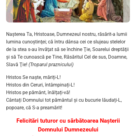
Naşterea Ta, Hristoase, Dumnezeul nostru, răsărit-a lumii
lumina cunoştinţei; că întru dânsa cei ce slujeau stelelor
de la stea s-au învăţat să se închine Ţie, Soarelui dreptăţii
şi să Te cunoască pe Tine, Răsăritul Cel de sus, Doamne,
Slavă Ţie!
(Troparul praznicului)
Hristos Se naște, măriți-L!
Hristos din Ceruri, întâmpinați-L!
Hristos pe pământ, înălțați-vă!
Cântați Domnului tot pământul și cu bucurie lăudați-L,
popoare, că S-a preamărit!
Felicitări tuturor cu sărbătoarea Nașterii
Domnului Dumnezeului