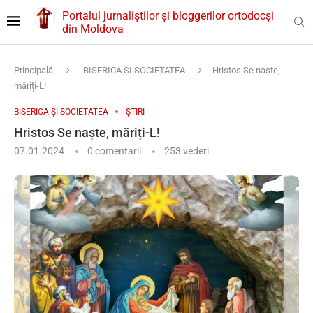
Portalul jurnaliștilor și bloggerilor ortodocși
din Moldova
Principală
BISERICA ȘI SOCIETATEA
Hristos Se naște,
măriți-L!
BISERICA ȘI SOCIETATEA
ȘTIRI
Hristos Se naște, măriți-L!
07.01.2024
0 comentarii
253
vederi