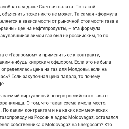
разобраться даже Счетная палата. По какой
, объяснить тоже никто не может. Та самая «формула
деляется в зависимости от рыночной стоимости газа в
корзины» цен на нефтепродукты, – эта формула
закупавшийся зимой газ был не российским, то по
а с «Газпромом» и применить ее к контракту,
каким-нибудь кипрским офшором. Если это не была
 определялась цена на газ для Молдовы, если на
сь? Если закупочная цена падала, то почему
ф?
зываемый виртуальный реверс российского газа с
хранилища. О том, что такая схема имела место,
». По каким контрактам и на каких коммерческих
газопроводу из России в адрес Moldovagaz, оставался
менял собственника с Moldovagaz на Energocom? Кто