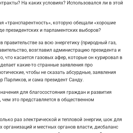
нтракты? На каких условиях? Использовался ли в этой
ная «транспарентность», которую обещали «хорошие
оде президентских и парламентских выборов?
 правительстве за всю энергетику (природный газ,
равительство, возглавил администрацию президента и
о, что касается газовых афер, которые он курировал в
 делает какие-то странные заявления про
отические, чтобы не сказать абсурдные, заявления
р Парликов, и сама президент Санду.
т значения для благосостояния граждан и развития
, чем это представляется в общественном
колько раз электрической и тепловой энергии, шок для
х организаций и местных органов власти, дисбаланс