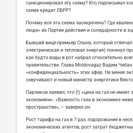
санкционировал эту схему? Кто подписывал ко
схеме кредит ЕБРР?
Почему вся эта схема засекречена? Где хвале
люди» из Партии действия и солидарности в х
Бывший вице-премьер Спыну, который отвечал в
электрическая и тепловая энергия) покинул п
как будто воды в рот набрал относительно всег
правительстве. Глава Moldovagaz Вадим Чебан
«конфиденциальность» этих афер. Не менее экз
озвучивают и новый министр энергетики Викто
Парликов заявил, что (!) «цена на газ не имее
экономики». «Важность газа в экономике ниже
пространстве», – заверил он.
Рост тарифа на газ в 7 раз, подорожание в нес
экономических агентов, рост затрат бюджетны