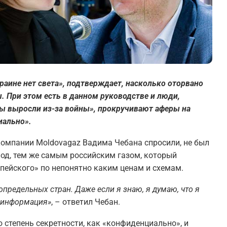
раине нет света», подтверждает, насколько оторвано
 При этом есть в данном руководстве и люди,
ны выросли из-за войны», прокручивают аферы на
иально».
 компании Moldovagaz Вадима Чебана спросили, не был
иод, тем же самым российским газом, который
опейского» по непонятно каким ценам и схемам.
определьных стран. Даже если я знаю, я думаю, что я
я информация»
, – ответил Чебан.
 степень секретности, как «конфиденциально», и