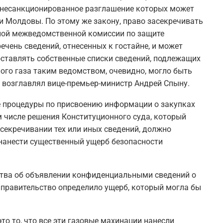
, несанкционированное разглашение которых может
и Молдовы. По этому же закону, право засекречивать
ьной межведомственной комиссии по защите
ечень сведений, отнесенных к гостайне, и может
ставлять собственные списки сведений, подлежащих
ного газа таким ведомством, очевидно, могло быть
 возглавлял вице-премьер-министр Андрей Спыну.
е процедуры по присвоению информации о закупках
м числе решения Конституционного суда, который
секречивании тех или иных сведений, должно
 нанести существенный ущерб безопасности
ства об объявлении конфиденциальными сведений о
ак правительство определило ущерб, который могла бы
то то, что все эти газовые махинации нанесли