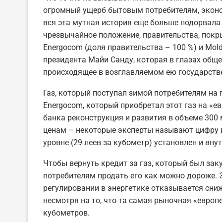
огромный ущерб бытовым потребителям, эконо
вся эта мутная история еще больше подорвал
чрезвычайное положение, правительства, покр
Energocom (доля правительства – 100 %) и Mold
президента Майи Санду, которая в глазах обще
происходящее в возглавляемом ею государстве, 
Газ, который поступал зимой потребителям на 
Energocom, который приобретал этот газ на «е
банка реконструкция и развития в объеме 300 
ценам – некоторые эксперты называют цифру в
уровне (29 леев за кубометр) установлен и вн
Чтобы вернуть кредит за газ, который был за
потребителям продать его как можно дороже. Э
регулировании в энергетике отказывается сни
несмотря на то, что та самая рыночная «европ
кубометров.