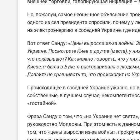
внешней торговли, галопирующая инфляция – в
Но, пожалуй, самое необычное объяснение про
одного из сел президента спросили, почему у 
на электроэнергию в соседней Украине, где иде
Вот ответ Санду:
«Цены выросли из-за войны. За
Украине. Посмотрите Киев и другие (места), у них 
что показывают? Как можно говорить, что у них
Киеве, я была в Буче, я разговаривала с людьм
Давайте не сравнивать то, что происходит на Укра
Происходящее в соседней Украине ужасно, но
собственные, в лучшем случае, некомпетентнос
«гостайной».
Фраза Санду о том, что «на Украине нет света»
руководство Молдовы. При этом есть в данном
том, что «цены выросли из-за войны», прокруч
умудряясь присвоить им гриф «конфиденциаль