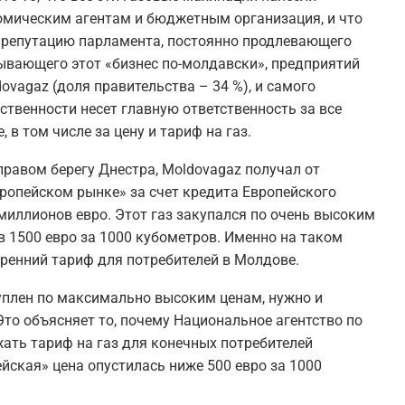
мическим агентам и бюджетным организация, и что
а репутацию парламента, постоянно продлевающего
ывающего этот «бизнес по-молдавски», предприятий
ovagaz (доля правительства – 34 %), и самого
ственности несет главную ответственность за все
в том числе за цену и тариф на газ.
правом берегу Днестра, Moldovagaz получал от
вропейском рынке» за счет кредита Европейского
миллионов евро. Этот газ закупался по очень высоким
 1500 евро за 1000 кубометров. Именно на таком
утренний тариф для потребителей в Молдове.
куплен по максимально высоким ценам, нужно и
то объясняет то, почему Национальное агентство по
жать тариф на газ для конечных потребителей
ейская» цена опустилась ниже 500 евро за 1000