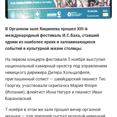
В Органном зале Кишинева прошел XIII-й
международный фестиваль И.С.Баха, ставший
одним из наиболее ярких и запоминающихся
событий в культурной жизни столицы.
На первом концерте фестиваля 5 ноября выступил
национальный камерный оркестр под управлением
немецкого дирижера Дитера Хольцапфеля,
приглашенный солист — швейцарский пианист Тео
Георгиу, участвовали скрипачка Мария Флоря
(Испания), флейтист Иона Негурэ и пианист Иван
Барановский.
7 ноября в этом же зале прошел вечер органной
музыки — для зрителей сыграл молодой немецкий