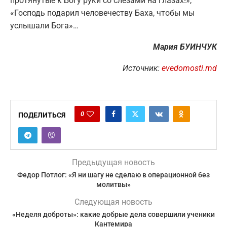
протянутые к Богу руки со слезами на глазах!»,
«Господь подарил человечеству Баха, чтобы мы
услышали Бога»…
Мария БУИНЧУК
Источник:
evedomosti.md
0
ПОДЕЛИТЬСЯ
Предыдущая новость
Федор Потлог: «Я ни шагу не сделаю в операционной без
молитвы»
Следующая новость
«Неделя доброты»: какие добрые дела совершили ученики
Кантемира