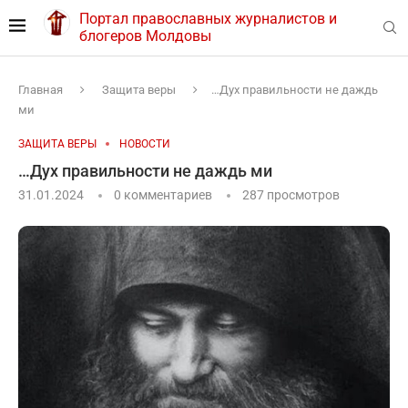
Портал православных журналистов и
блогеров Молдовы
Главная
Защита веры
…Дух правильности не даждь
ми
ЗАЩИТА ВЕРЫ
НОВОСТИ
…Дух правильности не даждь ми
31.01.2024
0 комментариев
287
просмотров