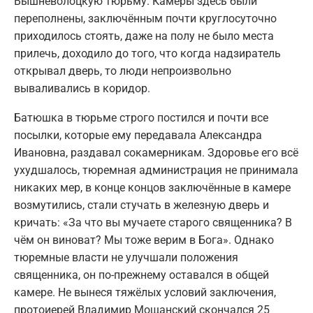
Вышневолоцкую тюрьму. Камеры здесь были
переполнены, заключённым почти круглосуточно
приходилось стоять, даже на полу не было места
прилечь, доходило до того, что когда надзиратель
открывал дверь, то люди непроизвольно
вываливались в коридор.
Батюшка в тюрьме строго постился и почти все
посылки, которые ему передавала Александра
Ивановна, раздавал сокамерникам. Здоровье его всё
ухудшалось, тюремная администрация не принимала
никаких мер, в конце концов заключённые в камере
возмутились, стали стучать в железную дверь и
кричать: «За что вы мучаете старого священника? В
чём он виноват? Мы тоже верим в Бога». Однако
тюремные власти не улучшали положения
священника, он по-прежнему оставался в общей
камере. Не вынеся тяжёлых условий заключения,
протоиерей Владимир Мощанский скончался 25