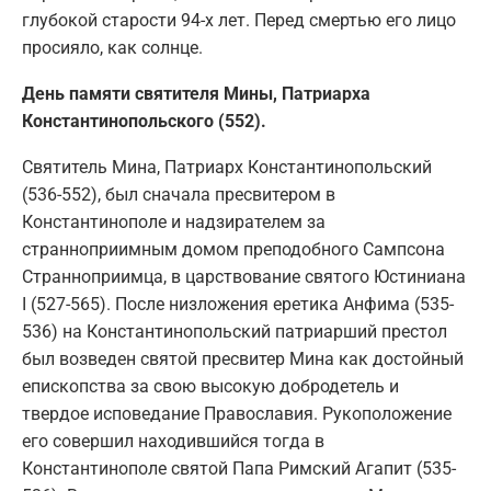
глубокой старости 94-х лет. Перед смертью его лицо
просияло, как солнце.
День памяти святителя Мины, Патриарха
Константинопольского (552).
Святитель Мина, Патриарх Константинопольский
(536-552), был сначала пресвитером в
Константинополе и надзирателем за
странноприимным домом преподобного Сампсона
Странноприимца, в царствование святого Юстиниана
I (527-565). После низложения еретика Анфима (535-
536) на Константинопольский патриарший престол
был возведен святой пресвитер Мина как достойный
епископства за свою высокую добродетель и
твердое исповедание Православия. Рукоположение
его совершил находившийся тогда в
Константинополе святой Папа Римский Агапит (535-