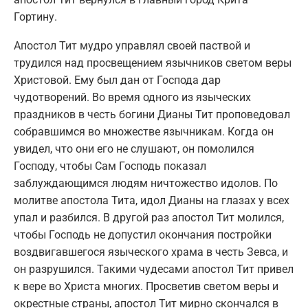
Гортину.
Апостол Тит мудро управлял своей паствой и
трудился над просвещением язычников светом веры
Христовой. Ему был дан от Господа дар
чудотворений. Во время одного из языческих
праздников в честь богини Дианы Тит проповедовал
собравшимся во множестве язычникам. Когда он
увидел, что они его не слушают, он помолился
Господу, чтобы Сам Господь показал
заблуждающимся людям ничтожество идолов. По
молитве апостола Тита, идол Дианы на глазах у всех
упал и разбился. В другой раз апостол Тит молился,
чтобы Господь не допустил окончания постройки
воздвигавшегося языческого храма в честь Зевса, и
он разрушился. Такими чудесами апостол Тит привел
к вере во Христа многих. Просветив светом веры и
окрестные страны, апостол Тит мирно скончался в