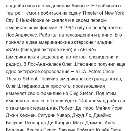
подрабатывать в модельном бизнесе. Не забывал о
театре — смог пробиться на сцену Theater of New York
City. В Нью-Йорке он снялся и в своём первом
американском фильме. В 1994 году он перебрался в
Лос-Анджелес. Работал на телевидении и в кино. Его
приняли в две американские актёрские гильдии:
«SAG» (гильдия актёров кино) и «AFTRA»
(американская федерация артистов телевидения и
радио). В Лос-Анджелесе Олег Штефанко получил еще
одно актерское образование — в L.A. Actors Circle
Theater School. Получив американское гражданство,
Олег Штефанко для простоты произношения
изменяет свою фамилию на Oleg Stefan. Под этим
именем он снялся в Голливуде в 14 фильмах, работая
с такими актёрами, как Роберт Де Ниро, Майкл Йорк,
Джин Хекмен, Сигурни Уивэр, Джуд Ло, Джеймс
Белуши, Леонардо Ди Каприо, Мэтт Дэймон, Алек
Болдуин, Венсан Перес, Джулия Робертс, Клайв Оуэн,