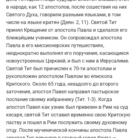
в народе, как 12 апостолов, после сошествия на них
Святого Духа, говорили разными языками, в том
числе на языке критян (Деян. 2, 11). Святой Тит
принял Крещение от апостола Павла и сделался его
ближайшим учеником. Он сопровождал апостола
Павла в его миссионерских путешествиях,
неоднократно выполнял его поручения, касающиеся
новоустроенных Церквей, и был с ним в Иерусалиме.
Святой Тит был причислен к 70-ти апостолам и
рукоположен апостолом Павлом во епископа
Критского. Около 65 года, незадолго до второго
заточения, апостол Павел направил пастырское
послание своему избраннику (Тит. 1-3). Когда
апостол Павел как узник был привезен в Рим на суд
кесаря, святой Тит оставил временно свою Критскую
паству и пошел в Рим послужить своему духовному
отцу. После мученической кончины апостола Павла
апостол Тит вернулся в главный город Крита —