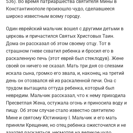
536). Во время патриаршества святителя Мины в
Константинополе произошло чудо, сделавшееся
широко известным всему городу.
Один еврейский мальчик вошел с другими детьми в
церковь и причастился Святых Христовых Таин.
Дома он рассказал об этом своему отцу. Тот в
страшном гневе схватил ребенка и бросил его в
раскаленную печь (этот еврей был стеклодув). Жене
своей он ничего не сказал. Мать три дня со слезами
искала сына, громко его звала, и, наконец, на третий
день он отозвался ей из раскаленной печи. Она с
трудом вытащила оттуда ребенка, который был
невредим. Мальчик рассказал, что к нему приходила
Пресветлая Жена, остужала огонь и приносила воду и
пищу. Об этом случае стало известно святителю
Мине и святому Юстиниану I. Мальчик и его мать
приняли Крещение, но отец ребенка ожесточился и не
захотел раскаяться, несмотря на великое чудо,