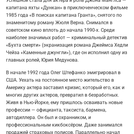
Успешной стала для актера и роль Джона Манглса —
капитана яхты «Дункан» в приключенческом фильме
1985 года «В поисках капитана Гранта», снятого по
знаменитому роману Жюля Верна. Снимался в
советском кино вплоть до начала 1990-х. Среди
наиболее значимых работ — криминальный детектив
«Бухта смерти» (экранизация романа Джеймса Хедли
Чейза «Каменные джунгли»), где он исполнил одну из
главных ролей, Юрия Медунова.
В начале 1992 года Олег Штефанко эмигрировал в
США. Уехать на постоянное место жительство в
Америку актера заставил кризис, который его, как и
многих других актеров, превратил в безработных.
Живя в Нью-Йорке, ему пришлось осваивать новые
профессии — официанта, таксиста, бармена,
автодиллера. Он был и охранником, и
профессиональным кикбоксёром. Даже занимался
продажей страховых полисов. Параллельно начал