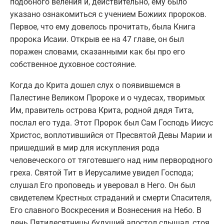
подобного веления и, действительно, ему было
указано ознакомиться с учением Божиих пророков.
Первое, что ему довелось прочитать, была Книга
пророка Исаии. Открыв ее на 47 главе, он был
поражен словами, сказанными как бы про его
собственное духовное состояние.
Когда до Крита дошел слух о появившемся в
Палестине Великом Пророке и о чудесах, творимых
Им, правитель острова Крита, родной дядя Тита,
послал его туда. Этот Пророк был Сам Господь Иисус
Христос, воплотившийся от Пресвятой Девы Марии и
пришедший в мир для искупления рода
человеческого от тяготевшего над ним первородного
греха. Святой Тит в Иерусалиме увидел Господа;
слушал Его проповедь и уверовал в Него. Он был
свидетелем Крестных страданий и смерти Спасителя,
Его славного Воскресения и Вознесения на Небо. В
день Пятидесятницы будущий апостол слышал, стоя