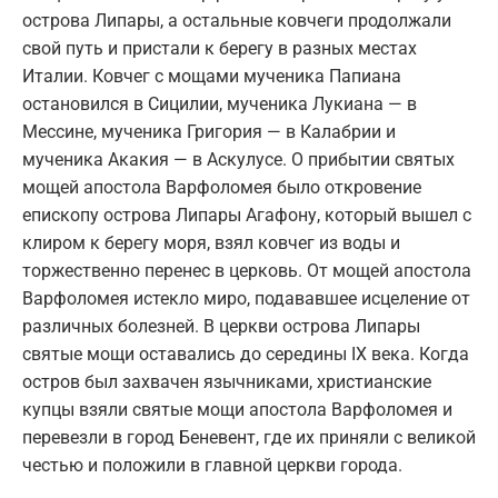
острова Липары, а остальные ковчеги продолжали
свой путь и пристали к берегу в разных местах
Италии. Ковчег с мощами мученика Папиана
остановился в Сицилии, мученика Лукиана — в
Мессине, мученика Григория — в Калабрии и
мученика Акакия — в Аскулусе. О прибытии святых
мощей апостола Варфоломея было откровение
епископу острова Липары Агафону, который вышел с
клиром к берегу моря, взял ковчег из воды и
торжественно перенес в церковь. От мощей апостола
Варфоломея истекло миро, подававшее исцеление от
различных болезней. В церкви острова Липары
святые мощи оставались до середины IХ века. Когда
остров был захвачен язычниками, христианские
купцы взяли святые мощи апостола Варфоломея и
перевезли в город Беневент, где их приняли с великой
честью и положили в главной церкви города.