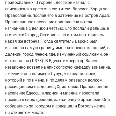
православных. В городе Едессе он изгнал с
епископского престола святителя Варсиса, борца за
Православие, послав его в заточение на остров Арад.
Православное население приняло святителя-
изгнанника с великой честью. Его послали дальше, в
египетский город Оксиринф, но и там повторилась
какая же встреча. Тогда святитель Варсис был
изгнан на самую границу императорских владений, в
далекий город Фенон, где, измученный ссылками, он
и скончался († 378). В Едессе император Валент
незаконно возвел на епископскую кафедру арианина,
лжеепископа по имени Лупус, что значит волк,
который и по имени, и по делам оказался волком,
расхищавшим стадо овец Христовых. Православное
население Едессы, клирики и миряне, перестали
посещать свою церковь, захваченную арианами. Они
собирались за городом и совершали Богослужение
на открытом месте.