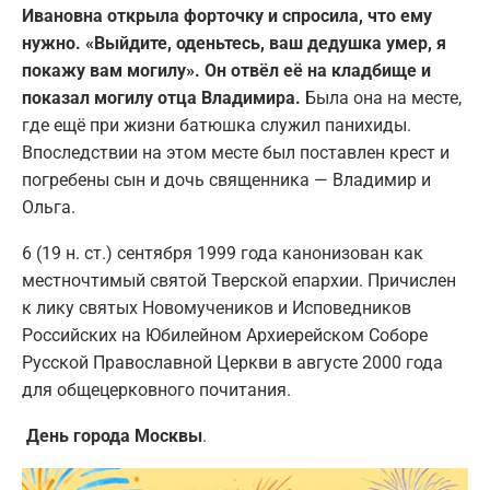
Ивановна открыла форточку и спросила, что ему
нужно. «Выйдите, оденьтесь, ваш дедушка умер, я
покажу вам могилу». Он отвёл её на кладбище и
показал могилу отца Владимира.
Была она на месте,
где ещё при жизни батюшка служил панихиды.
Впоследствии на этом месте был поставлен крест и
погребены сын и дочь священника — Владимир и
Ольга.
6 (19 н. ст.) сентября 1999 года канонизован как
местночтимый святой Тверской епархии. Причислен
к лику святых Новомучеников и Исповедников
Российских на Юбилейном Архиерейском Соборе
Русской Православной Церкви в августе 2000 года
для общецерковного почитания.
День города Москвы
.