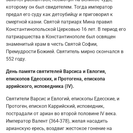
которому он был свидетелем. Тогда император
предал его суду как детоубийцу и приговорил к
смертной казни. Святой патриарх Мина правил
Константинопольской Церковью 16 лет. В период его
патриаршества в Константинополе был освящен
знаменитый храм в честь Святой Софии,
Премудрости Божией. Святитель мирно скончался в
552 году.
День памяти святителей Варсиса и Евлогия,
епископов Едесских, и Протогена, епископа
аррийского, исповедника (IV).
Святители Варсис и Евлогий, епископы Едесские, и
Протоген, епископ Каррийский, исповедник,
пострадали от ариан во второй половине IV века.
Император Валент (364-378), желая насадить
арианскую ересь, воздвиг жестокое гонение на