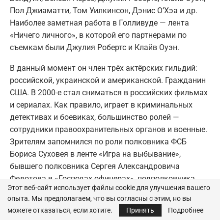
Пол Джиаматти, Том Уилкинсон, Дэнис О’Хэа и др.
Наиболее заметная работа в Голливуде — лента
«Ничего личного», в которой его партнерами по
съемкам были Джулия Робертс и Клайв Оуэн.
В данный момент он член трёх актёрских гильдий:
российской, украинской и американской. Гражданин
США. В 2000-е стал сниматься в российских фильмах
и сериалах. Как правило, играет в криминальных
детективах и боевиках, большинство ролей —
сотрудники правоохранительных органов и военные.
Зрителям запомнился по роли полковника ФСБ
Бориса Суховея в ленте «Игра на выбывание»,
бывшего полковника Сергея Александровича
Федотова в «Господах офицерах», подполковника
Этот веб-сайт использует файлы cookie для улучшения вашего
спецподразделения Алексея Тимофеева в боевике
опыта. Мы предполагаем, что вы согласны с этим, но вы
«Группа «Zeta»», майора Кузнецова в «Оперативной
можете отказаться, если хотите.
Принять
Подробнее
разработке», майора Воронкова в криминальном