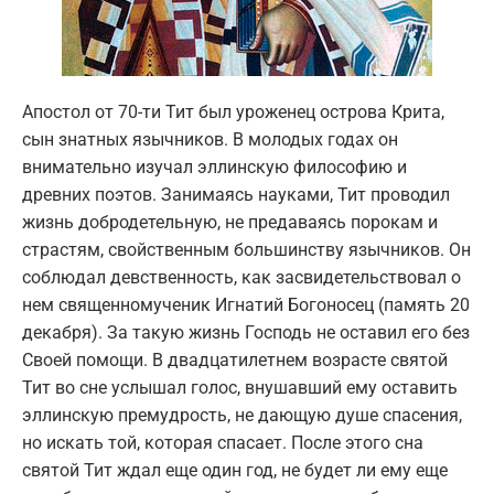
Апостол от 70-ти Тит был уроженец острова Крита,
сын знатных язычников. В молодых годах он
внимательно изучал эллинскую философию и
древних поэтов. Занимаясь науками, Тит проводил
жизнь добродетельную, не предаваясь порокам и
страстям, свойственным большинству язычников. Он
соблюдал девственность, как засвидетельствовал о
нем священномученик Игнатий Богоносец (память 20
декабря). За такую жизнь Господь не оставил его без
Своей помощи. В двадцатилетнем возрасте святой
Тит во сне услышал голос, внушавший ему оставить
эллинскую премудрость, не дающую душе спасения,
но искать той, которая спасает. После этого сна
святой Тит ждал еще один год, не будет ли ему еще