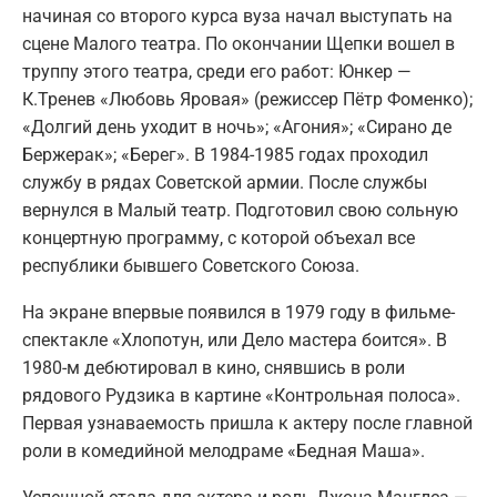
начиная со второго курса вуза начал выступать на
сцене Малого театра. По окончании Щепки вошел в
труппу этого театра, среди его работ: Юнкер —
К.Тренев «Любовь Яровая» (режиссер Пётр Фоменко);
«Долгий день уходит в ночь»; «Агония»; «Сирано де
Бержерак»; «Берег». В 1984-1985 годах проходил
службу в рядах Советской армии. После службы
вернулся в Малый театр. Подготовил свою сольную
концертную программу, с которой объехал все
республики бывшего Советского Союза.
На экране впервые появился в 1979 году в фильме-
спектакле «Хлопотун, или Дело мастера боится». В
1980-м дебютировал в кино, снявшись в роли
рядового Рудзика в картине «Контрольная полоса».
Первая узнаваемость пришла к актеру после главной
роли в комедийной мелодраме «Бедная Маша».