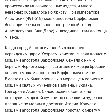
происходили многочисленные чудеса, и много
неверных обращалось ко Христу. При императоре
Анастасии (491-518) мощи апостола Варфоломея
были принесены во вновь построенный город
Анастасиуполь (или Дару) и находились там до конца
VI века.
Когда город Анастасиуполь был захвачен
персидским царем Хозроем, христиане, взяв ковчег с
мощами апостола Варфоломея, бежали с ним к
берегам Черного моря. Настигшие их жрецы бросили
ковчег с мощами апостола Варфоломея в море.
Вместе с ним были брошены в море еще 4 ковчега с
мощами святых мучеников Папиана, Лукиана,
Григория и Акакия. Силою Божией ковчеги не
потонули в морской пучине, но совершили чудесное
плавание по морям и достигли Италии. Ковчег с
мощами апостола Варфоломея пристал к берегу у