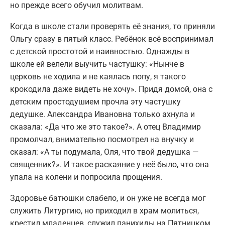
но прежде всего обучил молитвам.
Когда в школе стали проверять её знания, то приняли
Ольгу сразу в пятый класс. Ребёнок всё воспринимал
с детской простотой и наивностью. Однажды в
школе ей велели выучить частушку: «Нынче в
церковь не ходила и не каялась попу, я такого
крокодила даже видеть не хочу». Придя домой, она с
детским простодушием прочла эту частушку
дедушке. Александра Ивановна только ахнула и
сказала: «Да что же это такое?». А отец Владимир
промолчал, внимательно посмотрел на внучку и
сказал: «А ты подумала, Оля, что твой дедушка —
священник?». И такое раскаяние у неё было, что она
упала на колени и попросила прощения.
Здоровье батюшки слабело, и он уже не всегда мог
служить Литургию, но приходил в храм молиться,
крестил младенцев, служил панихиды на Пятницком