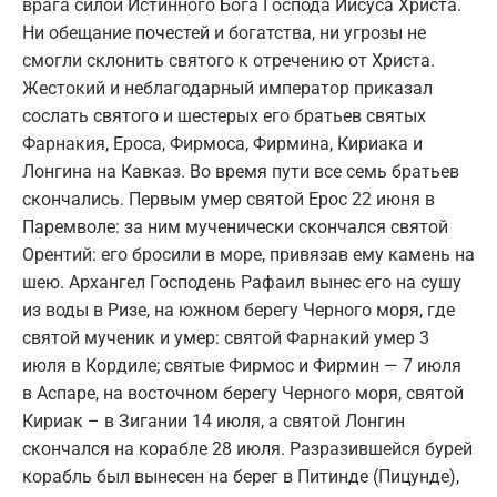
врага силой Истинного Бога Господа Иисуса Христа.
Ни обещание почестей и богатства, ни угрозы не
смогли склонить святого к отречению от Христа.
Жестокий и неблагодарный император приказал
сослать святого и шестерых его братьев святых
Фарнакия, Ероса, Фирмоса, Фирмина, Кириака и
Лонгина на Кавказ. Во время пути все семь братьев
скончались. Первым умер святой Ерос 22 июня в
Паремволе: за ним мученически скончался святой
Орентий: его бросили в море, привязав ему камень на
шею. Архангел Господень Рафаил вынес его на сушу
из воды в Ризе, на южном берегу Черного моря, где
святой мученик и умер: святой Фарнакий умер 3
июля в Кордиле; святые Фирмос и Фирмин — 7 июля
в Аспаре, на восточном берегу Черного моря, святой
Кириак – в Зигании 14 июля, а святой Лонгин
скончался на корабле 28 июля. Разразившейся бурей
корабль был вынесен на берег в Питинде (Пицунде),