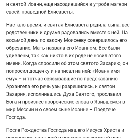
и святой Иоанн, еще находившийся в утробе матери
своей, праведной Елисаветы.
Настало время, и святая Елисавета родила сына, все
родственники и друзья радовались вместе с ней. На
восьмой день по закону Моисееву совершилось его
обрезание. Мать назвала его Иоанном. Все были
удивлены, так как никто в их роде не носил этого
имени. Когда спросили об этом святого Захарию, он
попросил дощечку и написал на ней: «Иоанн имя
ему» – и тотчас связывавшие по предсказанию
Архангела его речь узы разрешились, и святой
Захария, исполнившись Духа Святого, прославил
Бога и произнес пророческие слова о Явившемся в
мир Мессии и о своем сыне Иоанне – Предтече
Господа.
После Рождества Господа нашего Иисуса Христа и
поклонения пастырей и волхвов нечестивый царь