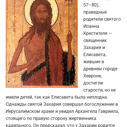
57–80),
праведные
родители святого
Иоанна
Крестителя —
священник
Захария и
Елисавета,
жившие в
древнем городе
Хевроне,
достигли
старости, но не
имели детей, так как Елисавета была неплодна.
Однажды святой Захария совершал богослужение в
Иерусалимском храме и увидел Архангела Гавриила,
стоящего по правую сторону жертвенника
кадильного. Он предсказал, что у Захарии родится