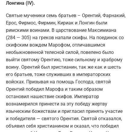
Лонгина (IV).
Святые мученики семь братьев – Орентий, Фарнакий,
Ерос, Фирмос, Фирмин, Кириак и Лонгин были
римскими воинами. В царствование Максимиана
(284 — 305) на греков напали скифы. На поединок со
скифским вождем Марофом, отличавшимся
необыкновенной телесной силой, повелено было
выйти святому Орентию, тоже сильному и храброму
воину. Орентий был христианин, так же как и шесть
его братьев, тоже служивших в императорских
войсках. Призывая на помощь Господа, святой
Орентий победил Марофа и таким образом
остановил нашествие скифов. Император
вознамерился принести за эту победу жертву
языческим божествам и пригласил принять участие
и победителя — святого Орентия. Святой отказался,
объявил себя христианином и сказал, что победил