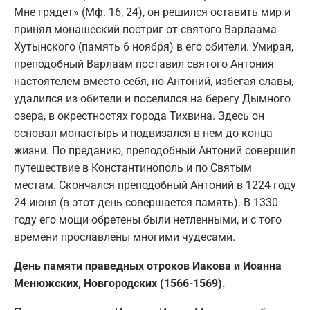
Мне грядет» (Мф. 16, 24), он решился оставить мир и
принял монашеский постриг от святого Варлаама
Хутынского (память 6 ноября) в его обители. Умирая,
преподобный Варлаам поставил святого Антония
настоятелем вместо себя, но Антоний, избегая славы,
удалился из обители и поселился на берегу Дымного
озера, в окрестностях города Тихвина. Здесь он
основал монастырь и подвизался в нем до конца
жизни. По преданию, преподобный Антоний совершил
путешествие в Константинополь и по Святым
местам. Скончался преподобный Антоний в 1224 году
24 июня (в этот день совершается память). В 1330
году его мощи обретены были нетленными, и с того
времени прославлены многими чудесами.
День памяти праведных отроков Иакова и Иоанна
Менюжских, Новгородских (1566-1569).