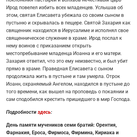
Ирод повелел избить всех младенцев. Услышав об
этом, святая Елисавета убежала со своим сыном в
пустыню и скрывалась в пещере. Святой Захария как
священник находился в Иерусалиме и исполнял свое
священническое служение в храме. Ирод послал к
нему воинов с приказанием открыть
местопребывание младенца Иоанна и его матери.
Захария ответил, что это ему неизвестно, и был убит
прямо в храме. Праведная Елисавета с сыном
продолжала жить в пустыне и там умерла. Отрок
Иоанн, охраняемый Ангелом, находился в пустыне до
того времени, как вышел на проповедь о покаянии и
сам сподобился крестить пришедшего в мир Господа.
Подробности
здесь
:
День памяти мучеников семи братий: Орентия,
Фарнакия, Ероса, Фирмоса, Фирмина, Кириака и