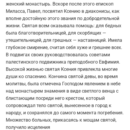
женский монастырь. Вскоре после этого епископ
Миласса, Павел, посвятил Ксению в диаконисы, как
вполне достойную этого звания по добродетельной
жизни. Святая всем оказывала помощь: для бедных
была благотворительницей, для скорбящих —
утешительницей, для грешных — наставницей. Имела
глубокое смирение, считая себя хуже и грешнее всех.
В подвигах своих руководствовалась советами
палестинского подвижника преподобного Евфимия.
Высокой жизнью святая Ксения привлекла многие
души ко спасению. Кончина святой девы, во время
молитвы, была отмечена Господом явлением в небе
над монастырем знамения в виде светлого венца с
блистающим посреди него крестом, который
сопровождал тело святой, вынесенное в город к
народу, и сохранялся до самого момента погребения.
Множество больных, прикасаясь к мощам святой,
получило исцеления