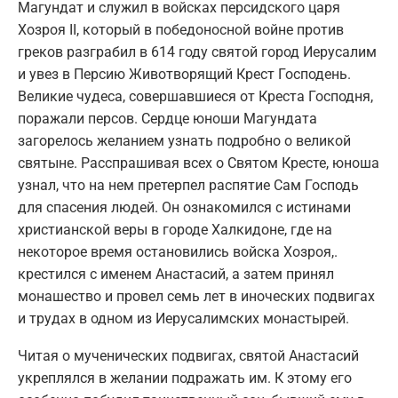
Магундат и служил в войсках персидского царя
Хозроя II, который в победоносной войне против
греков разграбил в 614 году святой город Иерусалим
и увез в Персию Животворящий Крест Господень.
Великие чудеса, совершавшиеся от Креста Господня,
поражали персов. Сердце юноши Магундата
загорелось желанием узнать подробно о великой
святыне. Расспрашивая всех о Святом Кресте, юноша
узнал, что на нем претерпел распятие Сам Господь
для спасения людей. Он ознакомился с истинами
христианской веры в городе Халкидоне, где на
некоторое время остановились войска Хозроя,.
крестился с именем Анастасий, а затем принял
монашество и провел семь лет в иноческих подвигах
и трудах в одном из Иерусалимских монастырей.
Читая о мученических подвигах, святой Анастасий
укреплялся в желании подражать им. К этому его