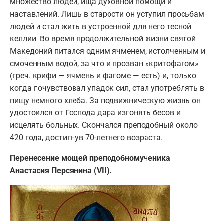
множество людей, ища духовной помощи и
наставлений. Лишь в старости он уступил просьбам
людей и стал жить в устроенной для него тесной
келлии. Во время продолжительной жизни святой
Македоний питался одним ячменем, истолченным и
смоченным водой, за что и прозван «критофагом»
(греч. крифи — ячмень и фагоме — есть) и, только
когда почувствовал упадок сил, стал употреблять в
пищу немного хлеба. За подвижническую жизнь он
удостоился от Господа дара изгонять бесов и
исцелять больных. Скончался преподобный около
420 года, достигнув 70-летнего возраста.
Перенесение мощей преподобномученика
Анастасия Персянина (VII).