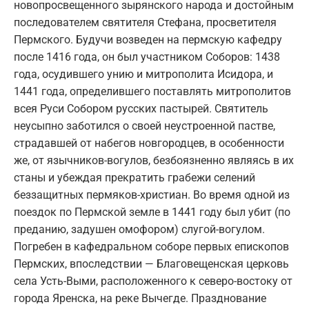
новопросвещенного зырянского народа и достойным
последователем святителя Стефана, просветителя
Пермского. Будучи возведен на пермскую кафедру
после 1416 года, он был участником Соборов: 1438
года, осудившего унию и митрополита Исидора, и
1441 года, определившего поставлять митрополитов
всея Руси Собором русских пастырей. Святитель
неусыпно заботился о своей неустроенной пастве,
страдавшей от набегов новгородцев, в особенности
же, от язычников-вогулов, безбоязненно являясь в их
станы и убеждая прекратить грабежи селений
беззащитных пермяков-христиан. Во время одной из
поездок по Пермской земле в 1441 году был убит (по
преданию, задушен омофором) слугой-вогулом.
Погребен в кафедральном соборе первых епископов
Пермских, впоследствии — Благовещенская церковь
села Усть-Выми, расположенного к северо-востоку от
города Яренска, на реке Вычегде. Празднование