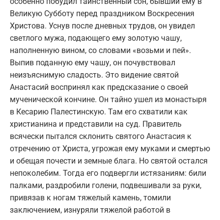
особенно побудил таинственный сон, бывший ему в
Великую Субботу перед праздником Воскресения
Христова. Уснув после дневных трудов, он увидел
светлого мужа, подающего ему золотую чашу,
наполненную вином, со словами «возьми и пей».
Выпив поданную ему чашу, он почувствовал
неизъяснимую сладость. Это видение святой
Анастасий воспринял как предсказание о своей
мученической кончине. Он тайно ушел из монастыря
в Кесарию Палестинскую. Там его схватили как
христианина и представили на суд. Правитель
всячески пытался склонить святого Анастасия к
отречению от Христа, угрожая ему муками и смертью
и обещая почести и земные блага. Но святой остался
непоколебим. Тогда его подвергли истязаниям: били
палками, раздробили голени, подвешивали за руки,
привязав к ногам тяжелый камень, томили
заключением, изнуряли тяжелой работой в