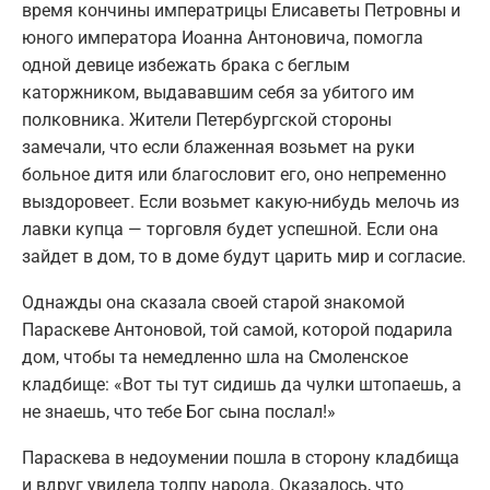
время кончины императрицы Елисаветы Петровны и
юного императора Иоанна Антоновича, помогла
одной девице избежать брака с беглым
каторжником, выдававшим себя за убитого им
полковника. Жители Петербургской стороны
замечали, что если блаженная возьмет на руки
больное дитя или благословит его, оно непременно
выздоровеет. Если возьмет какую-нибудь мелочь из
лавки купца — торговля будет успешной. Если она
зайдет в дом, то в доме будут царить мир и согласие.
Однажды она сказала своей старой знакомой
Параскеве Антоновой, той самой, которой подарила
дом, чтобы та немедленно шла на Смоленское
кладбище: «Вот ты тут сидишь да чулки штопаешь, а
не знаешь, что тебе Бог сына послал!»
Параскева в недоумении пошла в сторону кладбища
и вдруг увидела толпу народа. Оказалось, что