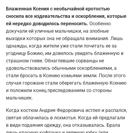
Блаженная Ксения с необычайной кротостью
сносила все издевательства и оскорбления, которые
ей нередко доводилось переносить.
Особенно
докучали ей уличные мальчишки, на злобные
выходки которых она не обращала внимания. Лишь
однажды, когда жители уже стали почитать ее за
угодницу Божию, им довелось увидеть блаженную в
страшном гневе. Обнаглевшие сорванцы не
удовольствовались обычными оскорблениями, а
стали бросать в Ксению комьями земли. После этого
случая горожане стали оберегать блаженную Ксению
и положили конец преследованиям со стороны
мальчишек.
Когда костюм Андрея Федоровича истлел и распался,
святая облачилась в лохмотья. Когда ей предлагали
в виде подаяния одежду, она отказывалась. Брала
лишь красную кофточку и зеленую юбку (или