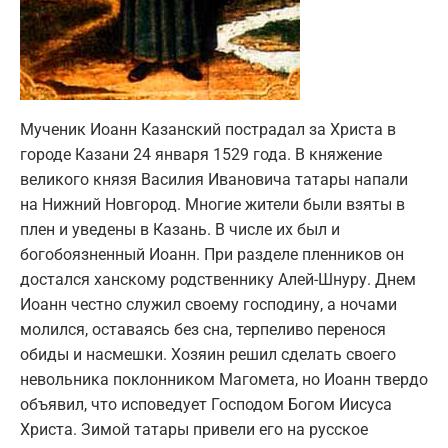
Мученик Иоанн Казанский пострадал за Христа в
городе Казани 24 января 1529 года. В княжение
великого князя Василия Ивановича татары напали
на Нижний Новгород. Многие жители были взяты в
плен и уведены в Казань. В числе их был и
богобоязненный Иоанн. При разделе пленников он
достался ханскому родственнику Алей-Шнуру. Днем
Иоанн честно служил своему господину, а ночами
молился, оставаясь без сна, терпеливо перенося
обиды и насмешки. Хозяин решил сделать своего
невольника поклонником Магомета, но Иоанн твердо
объявил, что исповедует Господом Богом Иисуса
Христа. Зимой татары привели его на русское