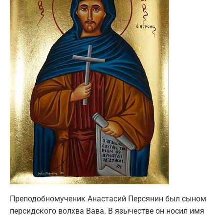
Преподобномученик Анастасий Персянин был сыном
персидского волхва Вава. В язычестве он носил имя