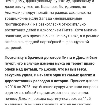
немецкому, французскому, русскому, арабскому и
даже языку жестов. Казалось бы, идиллия, но
Анджелина вдруг подаёт на развод, ссылаясь на
традиционные для Запада «непримиримые
противоречия»: на разногласия относительно
воспитания детей и алкоголизм Питта. Хотя многие
полагали, что причина была не в бутылке, а в романе
актёра с очередной партнёршей – французской
актрисой.
Поскольку в брачном договоре Питта и Джоли был
пункт, что в случае измены мужа он теряет право
опеки над детьми, то Джоли, что называется,
закусила удила, и начался один из самых долгих и
дорогостоящих разводов в истории.
Процесс длился
с 2016 по 2023 год: бывшие супруги решали вопросы
с детьми, с общей недвижимостью и выясняли,
почему Джоли продала картину-подарок за 11, 5
миллиона. Женщина говорила, что ей не хватало