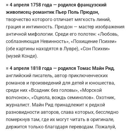
= 4 апреля 1758 года — родился французский
живописец-романтик Пьер Поль Прюдон,
творчество которого отличает мягкость линий,
грация и интимность. Прюдон — мастер изображения
античной мифологии. Среди его полотен: «Любовь,
соблазняющая Невинность», «Похищение Психеи»
(обе картины находятся в Лувре), «Сон Психеи»
(музей Конде).
= 4 апреля 1818 года — родился Томас Майн Рид
,
английский писатель, автор приключенческих
романов и произведений для детей и юношества,
среди них «Всадник без головы», «Морской
волчонок», «Оцеола, вождь семинолов». Охотник,
журналист. Майн Рид принадлежит к редкой
разновидности авторов, слава которых, бесследно
померкнув там, где их могут читать в оригинале,
держится только благодаря переводам. Пожалуй,