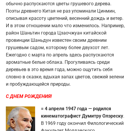
обычно распускаются цветы грушевого дерева.
Поэты древнего Китая не раз упоминали Цинмин,
описывая красоту цветений, весенний дождь и ветер.
И в этом отношении мало что изменилось. Например,
район Шаньтин города Цзаочжуан китайской
провинции Шаньдун известен своим древним
грушевым садом, которому более двухсот лет.
Ежегодно с марта по апрель здесь распускаются
ароматные белые облака. Прогуливаясь среди
деревьев в это время года, можно ощутить себя
словно в сказке, вдыхая запах цветов, свежей зелени
и пробуждающейся природы.
С ДНЕМ РОЖДЕНИЯ!
= 4 апреля 1947 года — родился
кинематографист Думитру Олэреску
.
В 1969 году окончил Филологический
факультет Молдавского