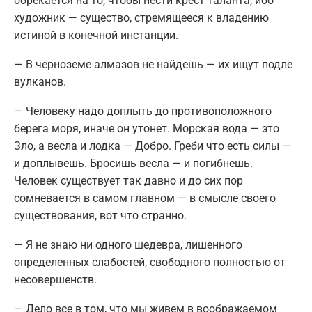
обрекается на то, чтобы нести крест таланта, ибо
художник — существо, стремящееся к владению
истиной в конечной инстанции.
— В черноземе алмазов не найдешь — их ищут подле
вулканов.
— Человеку надо доплыть до противоположного
берега моря, иначе он утонет. Морская вода — это
Зло, а весла и лодка — Добро. Греби что есть силы —
и доплывешь. Бросишь весла — и погибнешь.
Человек существует так давно и до сих пор
сомневается в самом главном — в смысле своего
существования, вот что странно.
— Я не знаю ни одного шедевра, лишенного
определенных слабостей, свободного полностью от
несовершенств.
— Дело все в том, что мы живем в воображаемом