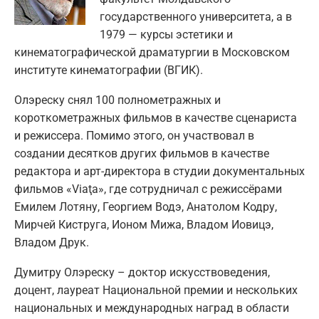
государственного университета, а в
1979 — курсы эстетики и
кинематографической драматургии в Московском
институте кинематогрaфии (ВГИК).
Олэреску снял 100 полнометражных и
короткометражных фильмов в качестве сценариста
и режиссера. Помимо этого, он участвовал в
создании десятков других фильмов в качестве
редактора и арт-директора в студии документальных
фильмов «Viaţa», где сотрудничал с режиссёрами
Емилем Лотяну, Георгием Водэ, Анатолом Кодру,
Мирчей Киструга, Ионом Мижа, Владом Иовицэ,
Владом Друк.
Думитру Олэреску – доктор искусствоведения,
доцент, лауреат Национальной премии и нескольких
национальных и международных наград в области