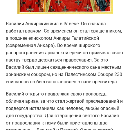
Василий Анкирский жил в IV веке. Он сначала
работал врачом. Со временем он стал священником,
а позднее епископом Анкиры Галатийской
(современная Анкара). Во время широкого
распространения арианской ереси он призывал свою
паству твердо держаться православия. За это
Василий был лишен священнического сана местным
арианским собором, но на Палестинском Соборе 230
епископов он был восстановлен в сане пресвитера.
Василий открыто продолжал свою проповедь,
обличая ариан, за что стал жертвой преследований и
подвергся истязаниям как человек, якобы опасный
для государства. Для отвращения святого Василия
от православия к нему были приставлены два