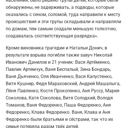
населения, было решено трупы детей, которые были
обнаружены, не задерживать, а подводы, которые
оказались с сеном, соломой, туда направили к месту
происшествия и эти трупы складывали и направляли
по домам, тем самым создали меньшую толкотню,
создавалась соответствующая разрядка».
Кроме виновника трагедии и Натальи Донич, в
результате взрыва погибли также завуч Николай
Иванович Данилов и 21 ученик: Вася Артёменко,
Павлик Артемчук, Ваня Беспалый, Зина Бондарь,
Ваня Дьяченко, Оля Иванченко, Вася Капустенко,
Витя Кушнир, Федя Мараховский, Андрей Машалыга,
Лёня Павленко, Костя Прокопенко, Аня Руссу, Мария
Соколова, Катя Соколова, Витя Солодкий, Володя
Томанов, Ваня Федоренко, Паша Федоренко, Аня
Федоренко, Клава Федоренко. Ваня, Клава и Аня
Федоренко были братьями и сёстрами, так что их
семья потеряла разом трёх детей.