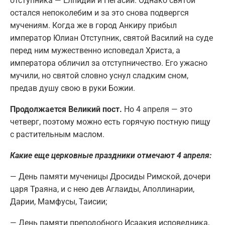
отступника — Елпидий и Пегасий. Однако святой
остался непоколебим и за это снова подвергся
мучениям. Когда же в город Анкиру прибыл
император Юлиан Отступник, святой Василий на суде
перед ним мужественно исповедал Христа, а
императора обличил за отступничество. Его ужасно
мучили, но святой словно уснул сладким сном,
предав душу свою в руки Божии.
Продолжается Великий пост.
Но 4 апреля — это
четверг, поэтому можно есть горячую постную пищу
с растительным маслом.
Какие еще церковные праздники отмечают 4 апреля:
— День памяти мученицы Дросиды Римской, дочери
царя Траяна, и с нею дев Аглаиды, Аполлинарии,
Дарии, Мамфусы, Таисии;
— День памяти преподобного Исаакия исповедника,