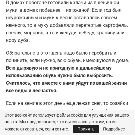
В домах побогаче готовили калачи из пшеничной
муки, в домах победнее – из ржаной. Если год был
неурожайным и муки к весне оставалось совсем
немного, то в муку добавляли перетертые картофель,
свёклу, морковь, а то и желуди, лебеду, крапиву или
кору дуба.
Обязательно в этот день надо было перебрать и
починить, если нужно, всю обувь, имеющуюся в доме.
Всю дырявую и не пригодную к дальнейшему
использованию обувь нужно было выбросить.
Считалось, что вместе с ними уйдут из вашей жизни
все беды и несчастья.
Если на земле в этот день еще лежал снег, то хозяйки
выносили на снег льняную ткань, чтобы выбелить и
Этот веб-сайт использует файлы cookie для улучшения вашего
напитать ее ярким апрельским солнцем.
опыта. Мы предполагаем, что вы согласны с этим, но вы
можете отказаться, если хотите.
Принять
Подробнее
А вот шить и вышивать в этот день категорически не