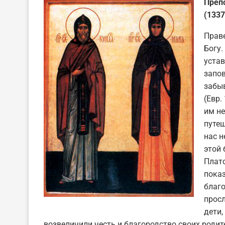
Преп
(1337
Праве
Богу.
устав
запов
забыв
(Евр.
им не
путеш
нас н
этой 
Плато
пока
благо
просл
дети,
возвеличили честь и благородство своих родит