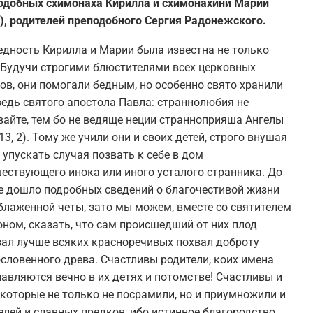
одобных схимонаха Кирилла и схимонахини Марии
), родителей преподобного Сергия Радонежского.
дность Кирилла и Марии была известна не только
 Будучи строгими блюстителями всех церковных
ов, они помогали бедным, но особенно свято хранили
едь святого апостола Павла: страннолюбия не
айте, тем бо не ведяще неции странноприяша Ангелы
 13, 2). Тому же учили они и своих детей, строго внушая
 упускать случая позвать к себе в дом
ествующего инока или иного усталого странника. До
е дошло подробных сведений о благочестивой жизни
блаженной четы, зато мы можем, вместе со святителем
ном, сказать, что сам происшедший от них плод
зал лучше всяких красноречивых похвал доброту
словенного древа. Счастливы родители, коих имена
авляются вечно в их детях и потомстве! Счастливы и
 которые не только не посрамили, но и приумножили и
елей и славных предков, ибо истинное благородство