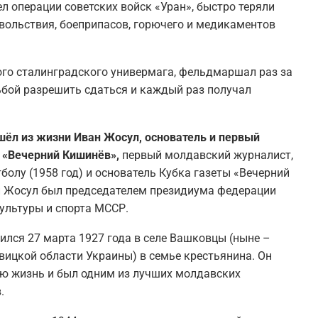
ел операции советских войск «Уран», быстро теряли
вольствия, боеприпасов, горючего и медикаментов
ого сталинградского универмага, фельдмаршал раз за
ьбой разрешить сдаться и каждый раз получал
ушёл из жизни Иван Жосул, основатель и первый
 «Вечерний Кишинёв»,
первый молдавский журналист,
олу (1958 год) и основатель Кубка газеты «Вечерний
ан Жосул был председателем президиума федерации
ультуры и спорта МССР.
лся 27 марта 1927 года в селе Вашковцы (ныне –
ицкой области Украины) в семье крестьянина. Он
ую жизнь и был одним из лучших молдавских
.