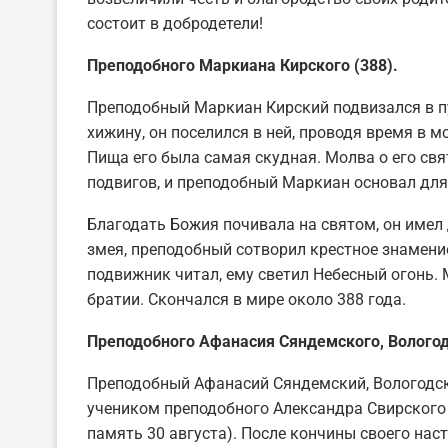
состоит в добродетели!
Преподобного Маркиана Кирского (388).
Преподобный Маркиан Кирский подвизался в пу
хижину, он поселился в ней, проводя время в м
Пища его была самая скудная. Молва о его св
подвигов, и преподобный Маркиан основал для 
Благодать Божия почивала на святом, он имел
змея, преподобный сотворил крестное знамение
подвижник читал, ему светил Небесный огонь. 
братии. Скончался в мире около 388 года.
Преподобного Афанасия Сяндемского, Вологод
Преподобный Афанасий Сяндемский, Вологодск
учеником преподобного Александра Свирского 
память 30 августа). После кончины своего нас