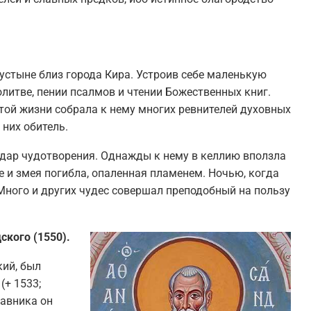
стыне близ города Кира. Устроив себе маленькую
олитве, пении псалмов и чтении Божественных книг.
ятой жизни собрала к нему многих ревнителей духовных
них обитель.
 дар чудотворения. Однажды к нему в келлию вползла
 и змея погибла, опаленная пламенем. Ночью, когда
Много и других чудес совершал преподобный на пользу
ского (1550).
ий, был
(+ 1533;
тавника он