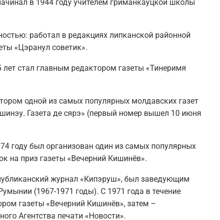
начинал в 1944 году учителем гриманкауцкой школы
ностью: работал в редакциях липканской районной
еты «Цэранул советик».
5 лет стал главным редактором газеты «Тинеримя
ктором одной из самых популярных молдавских газет
шинэу. Газета де сярэ» (первый номер вышел 10 июня
974 году был организован один из самых популярных
к на приз газеты «Вечерний Кишинёв».
спубликанский журнал «Кипэруш», был заведующим
умынии (1967-1971 годы). С 1971 года в течение
ором газеты «Вечерний Кишинёв», затем –
го Агентства печати «Новости».