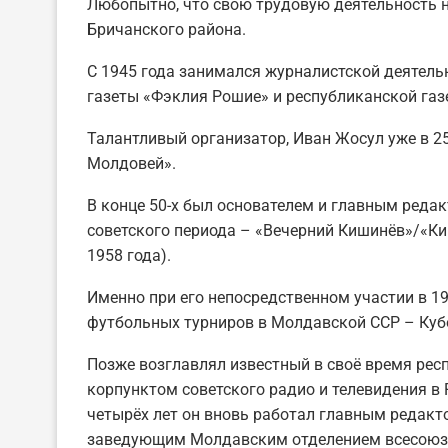
Любопытно, что свою трудовую деятельность 
Бричанского района.
С 1945 года занимался журналистской деятель
газеты «Фэклия Рошие» и республиканской газ
Талантливый организатор, Иван Жосул уже в 2
Молдовей».
В конце 50-х был основателем и главным реда
советского периода – «Вечерний Кишинёв»/«Ки
1958 года).
Именно при его непосредственном участии в 1
футбольных турниров в Молдавской ССР – Кубо
Позже возглавлял известный в своё время ре
корпунктом советского радио и телевидения в Р
четырёх лет он вновь работал главным редакт
заведующим Молдавским отделением всесоюзно