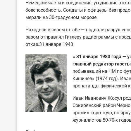
Немецкие части и соединения, угодившие в кот
боеспособность. Солдаты и офицеры без продо
мерзли на 30-градусном морозе.
Находясь в своем штабе — подвале разрушенн
разом отправлял Гитлеру радиограммы с прос
отказ.31 января 1943
= 31 января 1980 года — 
главный редактор газеты
побывавший на ЧМ по футб
Кишинёв» (1974 год). Ив
пропаганды физической к
Иван Иванович Жосул роди
Сокирянский район Чернов
прожил короткую, но ярк
журналистов 50-70-х годов