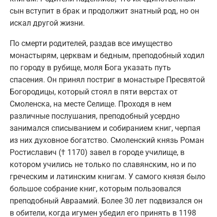
сын вступит в брак и продолжит знатный род, но он
искал другой жизни.
По смерти родителей, раздав все имущество
монастырям, церквам и бедным, преподобный ходил
по городу в рубище, моля Бога указать путь
спасения. Он принял постриг в монастыре Пресвятой
Богородицы, который стоял в пяти верстах от
Смоленска, на месте Селище. Проходя в нем
различные послушания, преподобный усердно
занимался списыванием и собиранием книг, черпая
из них духовное богатство. Смоленский князь Роман
Ростиславич († 1170) завел в городе училище, в
котором учились не только по славянским, но и по
греческим и латинским книгам. У самого князя было
большое собрание книг, которым пользовался
преподобный Авраамий. Более 30 лет подвизался он
в обители, когда игумен убедил его принять в 1198