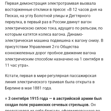
Первая демонстрация электротрамвая вызвала
восторженные отклики в прессе: «В 12 часов дня на
Песках, на углу Болотной улицы и Дегтярного
переулка, в первый раз в России двинут вагон
электрическою силою тока, идущего по рельсам, по
которым катятся колеса вагона. Динамо-
электрическая машина подвешена к вагону снизу. В
присутствии Управления 2-го Общества
конножелезных дорог пробное движение вагона
электрическим способом назначено на 1 сентября в
11 час утра».
Кстати, первая в мире регулярная пассажирская
линия электрического трамвая была открыта в
Берлине в мае 1881 года.
= 3 сентября 1915 года — в австрийской армии был
создан полк украинских сечевых стрельцов.
Он
представлял из себя бригаду, сформированную во