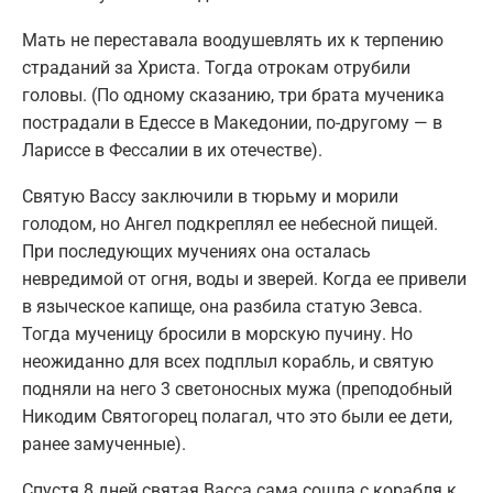
Мать не переставала воодушевлять их к терпению
страданий за Христа. Тогда отрокам отрубили
головы. (По одному сказанию, три брата мученика
пострадали в Едессе в Македонии, по-другому — в
Лариссе в Фессалии в их отечестве).
Святую Вассу заключили в тюрьму и морили
голодом, но Ангел подкреплял ее небесной пищей.
При последующих мучениях она осталась
невредимой от огня, воды и зверей. Когда ее привели
в языческое капище, она разбила статую Зевса.
Тогда мученицу бросили в морскую пучину. Но
неожиданно для всех подплыл корабль, и святую
подняли на него 3 светоносных мужа (преподобный
Никодим Святогорец полагал, что это были ее дети,
ранее замученные).
Спустя 8 дней святая Васса сама сошла с корабля к