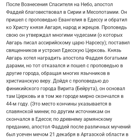
После Вознесения Спасителя на Небо, апостол
Фаддей благовествовал в Сирии и Месопотамии. Он
пришел с проповедью Евангелия в Едессу и обратил
ко Христу князя Авгаря, народ и жрецов. Проповедь
свою он утверждал многими чудесами (о которых
Авгарь писал ассирийскому царю Нарсесу); поставил
священников и устроил Едесскую Церковь. Князь
Авгарь хотел наградить апостола Фаддея богатыми
дарами, но тот отказался и пошел с проповедью в
другие города, обращая многих язычников в
христианскую веру. Дойдя с проповедью до
финикийского города Вирита (Бейрута), он основал
там Церковь и в том же городе мирно скончался в
44-м году. (Это место кончины указывается в
славянской минеи; по другим источникам он
скончался в Едессе; по древнему армянскому
преданию, апостол Фаддей после различных мучений
был усечен мечом 21 декабря в Артазской области в