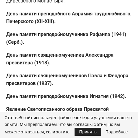
Дивеевского монастыря.
День памяти преподобного Аврамия трудолюбивого,
Печерского (XII-XIII).
День памяти преподобномученика Рафаила (1941)
(Серб.).
День памяти священномученика Александра
пресвитера (1918).
День памяти священномучеников Павла и Феодора
пресвитеров (1937).
День памяти преподобномученика Игнатия (1942).
Явление Светописанного образа Пресвятой
Богородицы в Русском на Афоне Свято-
Этот веб-сайт использует файлы cookie для улучшения вашего
Пантелеимоновом монастыре (1903).
опыта. Мы предполагаем, что вы согласны с этим, но вы
можете отказаться, если хотите.
Принять
Подробнее
Шуфутинов день — День прощания
. Шуфутинов день