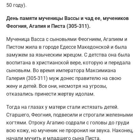
50 году).
День памяти мученицы Вассы и чад ее, мучеников
Феогния, Агапия и Писта (305-311).
Мученица Васса с сыновьями Феогнием, Агапием и
Пистом жила в городе Едессе Македонской и была
замужем за языческим жрецом. С детства она была
воспитана в христианской вере, которую и передала
сыновьям. Во время императора Максимиана
Галерия (305-311) муж донес правителю на свою
жену и детей. Все они, несмотря на угрозы,
отказались принести жертву идолам.
Тогда на глазах у матери стали истязать детей.
Старшего, Феогния, подвесили и строгали железными
когтями. Отроку Агапию содрали с головы до груди
всю кожу, но мученик не проронил ни звука. Наконец,
начали мучить и младшего сына Писта.