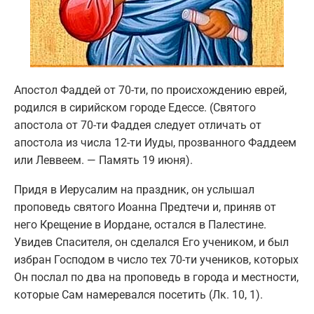
Апостол Фаддей от 70-ти, по происхождению еврей,
родился в сирийском городе Едессе. (Святого
апостола от 70-ти Фаддея следует отличать от
апостола из числа 12-ти Иуды, прозванного Фаддеем
или Леввеем. — Память 19 июня).
Придя в Иерусалим на праздник, он услышал
проповедь святого Иоанна Предтечи и, приняв от
него Крещение в Иордане, остался в Палестине.
Увидев Спасителя, он сделался Его учеником, и был
избран Господом в число тех 70-ти учеников, которых
Он послал по два на проповедь в города и местности,
которые Сам намеревался посетить (Лк. 10, 1).