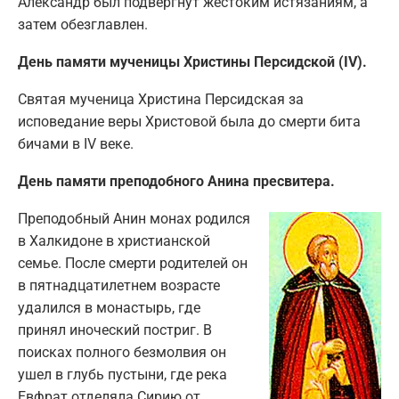
Александр был подвергнут жестоким истязаниям, а
затем обезглавлен.
День памяти мученицы Христины Персидской (IV).
Святая мученица Христина Персидская за
исповедание веры Христовой была до смерти бита
бичами в IV веке.
День памяти преподобного Анина пресвитера.
Преподобный Анин монах родился
в Халкидоне в христианской
семье. После смерти родителей он
в пятнадцатилетнем возрасте
удалился в монастырь, где
принял иноческий постриг. В
поисках полного безмолвия он
ушел в глубь пустыни, где река
Евфрат отделяла Сирию от