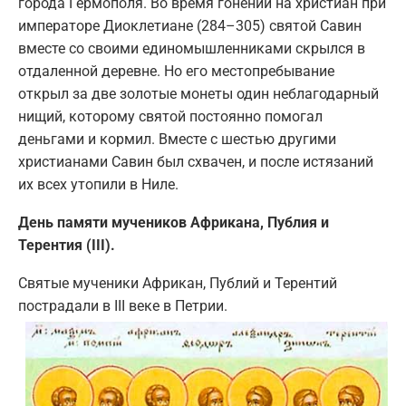
города Гермополя. Во время гонений на христиан при
императоре Диоклетиане (284–305) святой Савин
вместе со своими единомышленниками скрылся в
отдаленной деревне. Но его местопребывание
открыл за две золотые монеты один неблагодарный
нищий, которому святой постоянно помогал
деньгами и кормил. Вместе с шестью другими
христианами Савин был схвачен, и после истязаний
их всех утопили в Ниле.
День памяти мучеников Африкана, Публия и
Терентия (III).
Святые мученики Африкан, Публий и Терентий
пострадали в III веке в Петрии.