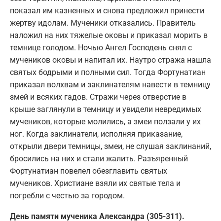
показал им казненных и снова предложил принести
жертву идолам. Мученики отказались. Правитель
наложил на них тяжелые оковы и приказал морить в
темнице голодом. Ночью Ангел Господень снял с
мучеников оковы и напитал их. Наутро стража нашла
святых бодрыми и полными сил. Тогда Фортунатиан
приказал волхвам и заклинателям навести в темницу
змей и всяких гадов. Стражи через отверстие в
крыше заглянули в темницу и увидели невредимых
мучеников, которые молились, а змеи ползали у их
ног. Когда заклинатели, исполняя приказание,
открыли двери темницы, змеи, не слушая заклинаний,
бросились на них и стали жалить. Разъяренный
Фортунатиан повелел обезглавить святых
мучеников. Христиане взяли их святые тела и
погребли с честью за городом.
День памяти мученика Александра (305-311).