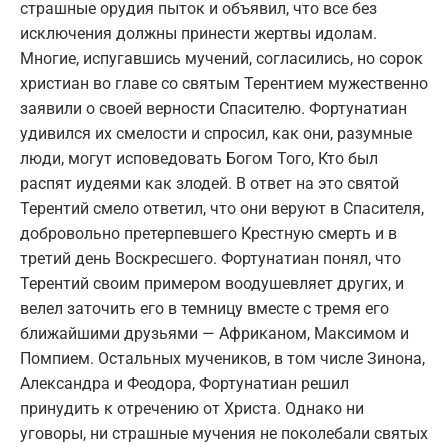
страшные орудия пыток и объявил, что все без
исключения должны принести жертвы идолам.
Многие, испугавшись мучений, согласились, но сорок
христиан во главе со святым Терентием мужественно
заявили о своей верности Спасителю. Фортунатиан
удивился их смелости и спросил, как они, разумные
люди, могут исповедовать Богом Того, Кто был
распят иудеями как злодей. В ответ на это святой
Терентий смело ответил, что они веруют в Спасителя,
добровольно претерпевшего Крестную смерть и в
третий день Воскресшего. Фортунатиан понял, что
Терентий своим примером воодушевляет других, и
велел заточить его в темницу вместе с тремя его
ближайшими друзьями — Африканом, Максимом и
Помпием. Остальных мучеников, в том числе Зинона,
Александра и Феодора, Фортунатиан решил
принудить к отречению от Христа. Однако ни
уговоры, ни страшные мучения не поколебали святых