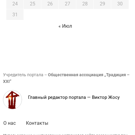
24
25
26
27
28
29
30
31
« Июл
Учредитель портала –
Общественная ассоциация „Традиция –
XXI”
Главный редактор портала — Виктор Жосу
О нас
Контакты