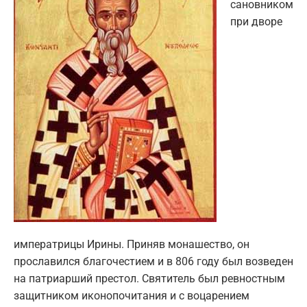
сановником
при дворе
императрицы Ирины. Приняв монашество, он
прославился благочестием и в 806 году был возведен
на патриарший престол. Святитель был ревностным
защитником иконопочитания и с воцарением