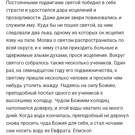
Постоянными подвигами святой победил в себе
страсти и удостоился дара исцелений и
прозорливости. Даже дикие звери повиновались и
служили ему. Куда бы ни пошел святой, за ним
следовали два льва, одному из которых он исцелил
язву на лапе. Молва о святом распространилась по
всей округе, и к нему стали приходить больные и
одержимые злыми духами, прося исцеления. Вокруг
святого собралось также несколько учеников. Один
раз, на семнадцатом году его подвижничества, к
святому пришли несколько человек и просили чем-
нибудь утолить жажду. Надеясь на силу Божию,
преподобный послал одного из учеников к
высохшему колодцу. Чудом Божиим колодец
наполнился доверху, и этой воды хватило на много
дней. Когда вода кончилась, преподобный не дерзнул
снова просить чуда Божия для себя, а стал ночами
сам носить воду из Евфрата. Епископ