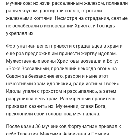
мучеников: их жгли раскаленным железом, поливали
раны уксусом, растирали солью, строгали
железными когтями. Несмотря на страдания, святые
не ослабевали в исповедании Христа, и Господь
укреплял их.
Фортунатиан велел привести страдальцев в храм и
еще раз предложил им принести жертву идолам.
Мужественные воины Христовы воззвали к Богу:
«Боже Всесильный, проливший некогда огонь на
Содом за беззаконие его, разори и ныне этот
нечестивый храм идольский, ради истины Твоей».
Идолы упали с грохотом и рассыпались, а затем
разрушился весь храм. Разъяренный правитель
приказал казнить их. Мученики, славя Бога,
преклонили свои головы под меч палача.
После казни 36 мучеников Фортунатиан призвал к
себе Терентия, Максима, Африкана и Помпия,