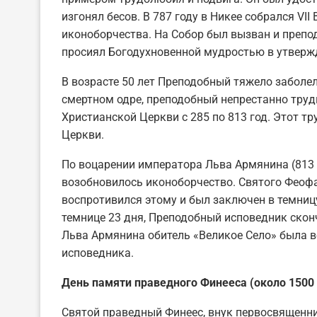
изгонял бесов. В 787 году в Никее собрался VII
иконоборчества. На Собор был вызван и препо
просиял Богодухновенной мудростью в утверж
В возрасте 50 лет Преподобный тяжело заболе
смертном одре, преподобный непрестанно труд
Христианской Церкви с 285 по 813 год. Этот т
Церкви.
По воцарении императора Льва Армянина (813 —
возобновилось иконоборчество. Святого Феофа
воспротивился этому и был заключен в темниц
темнице 23 дня, Преподобный исповедник сконч
Льва Армянина обитель «Великое Село» была в
исповедника.
День памяти праведного Финееса (около 1500
Святой праведный Финеес, внук первосвященни