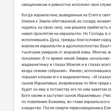
священником и ревностно исполнял свое служе
Когда израильтяне, выведенные из Египта свя
близки к Земле обетованной, их соседи, моавит
надеясь на свою силу, они решили прибегнуть 
навел проклятие на израильтян. Но Господь в 
исполнившись Духа, трижды благословил народ
вовлекли израильтян в идолопоклонство Ваал-Ф
тысячами умирали от моровой язвы. Многие, в
покаянию. В то время некий Зимри, начальник
мадианитянку в глазах Моисея и в глазах всег
входа скинии собрания». Финеес, исполнившись
поразил копьем его и мадианитянку. «И сказа
сынов Израилевых, возревновав по Мне среди их
будет он ему и потомству его по нем заветом с
Боге своем и заступил сынов Израилевых» (Чис. 
по повелению Божиему, во главе израильского 
коварство. После смерти первосвященника Еле