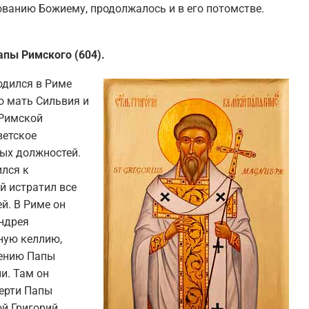
ванию Божиему, продолжалось и в его потомстве.
апы Римского (604).
одился в Риме
го мать Сильвия и
 Римской
ветское
ных должностей.
ился к
й истратил все
й. В Риме он
Андрея
ную келлию,
чению Папы
ии. Там он
мерти Папы
й Григорий.