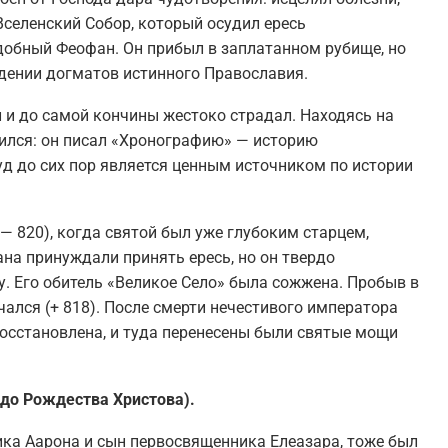
 Вселенский Собор, который осудил ересь
добный Феофан. Он прибыл в заплатанном рубище, но
дении догматов истинного Православия.
л и до самой кончины жестоко страдал. Находясь на
ился: он писал «Хронографию» — историю
руд до сих пор является ценным источником по истории
 820), когда святой был уже глубоким старцем,
на принуждали принять ересь, но он твердо
у. Его обитель «Великое Село» была сожжена. Пробыв в
ался (+ 818). После смерти нечестивого императора
осстановлена, и туда перенесены были святые мощи
 до Рождества Христова).
ка Аарона и сын первосвященника Елеазара, тоже был