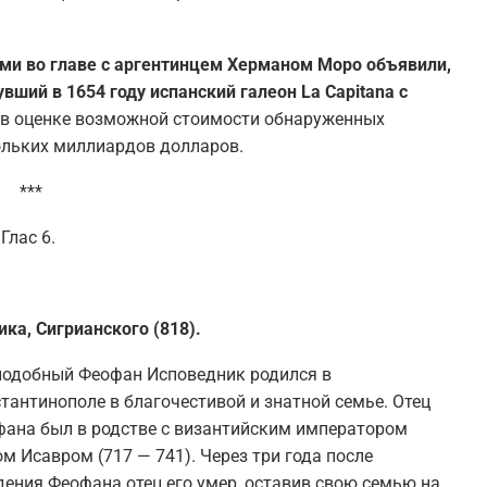
ами во главе с аргентинцем Херманом Моро объявили,
вший в 1654 году испанский галеон La Capitana с
в оценке возможной стоимости обнаруженных
ольких миллиардов долларов.
***
Глас 6.
ка, Сигрианского (818).
одобный Феофан Исповедник родился в
тантинополе в благочестивой и знатной семье. Отец
ана был в родстве с византийским императором
м Исавром (717 — 741). Через три года после
ения Феофана отец его умер, оставив свою семью на