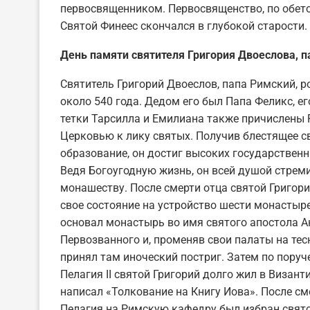
первосвященником. Первосвященство, по обето
Святой Финеес скончался в глубокой старости.
День памяти святителя Григория Двоеслова, п
Святитель Григорий Двоеслов, папа Римский, р
около 540 года. Дедом его был Папа Феликс, е
тетки Тарсилла и Емилиана также причислены
Церковью к лику святых. Получив блестящее с
образование, он достиг высоких государствен
Ведя Богоугодную жизнь, он всей душой стрем
монашеству. После смерти отца святой Григори
свое состояние на устройство шести монастыре
основал монастырь во имя святого апостола 
Первозванного и, променяв свои палаты на тес
принял там иноческий постриг. Затем по пору
Пелагия II святой Григорий долго жил в Визант
написал «Толкование на Книгу Иова». После с
Пелагия на Римскую кафедру был избран свято