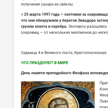
получения сахара из свёклы.
= 25 марта 1997 года — охотники за сокровищ
что они обнаружили у берегов Эквадора затону
грузом золота и серебра.
Эксперты разошлись 
сокровищ — от нескольких миллионов до неск
Седмица 4-я Великого поста, Крестопоклонная. 
ЧТО ПРАЗДНУЮТ В МИРЕ
День памяти преподобного Феофана исповедни
Преп
Конс
Феоф
Льво
рожд