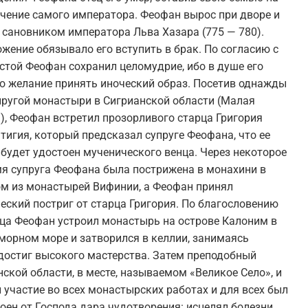
чение самого императора. Феофан вырос при дворе и
 сановником императора Льва Хазара (775 — 780).
жение обязывало его вступить в брак. По согласию с
стой Феофан сохранил целомудрие, ибо в душе его
о желание принять иноческий образ. Посетив однажды
пругой монастыри в Сигрианской области (Малая
), Феофан встретил прозорливого старца Григория
тигия, который предсказал супруге Феофана, что ее
будет удостоен мученического венца. Через некоторое
я супруга Феофана была пострижена в монахини в
м из монастырей Вифинии, а Феофан принял
еский постриг от старца Григория. По благословению
ца Феофан устроил монастырь на острове Калоним в
орном море и затворился в келлии, занимаясь
достиг высокого мастерства. Затем преподобный
кой области, в месте, называемом «Великое Село», и
 участие во всех монастырских работах и для всех был
ен от Господа дара чудотворения: исцелял болезни,