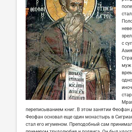
попе
стал
Поло
неве
зрел
с су
Азия
Стра
муж 
врем
одно
иноч
стар
Мрам
переписыванием книг. В этом занятии Феофан 
Феофан основал еще один монастырь в Сигрианс
стал его игуменом. Преподобный сам принимал
примером трудолюбия и подвига. Он был удосто