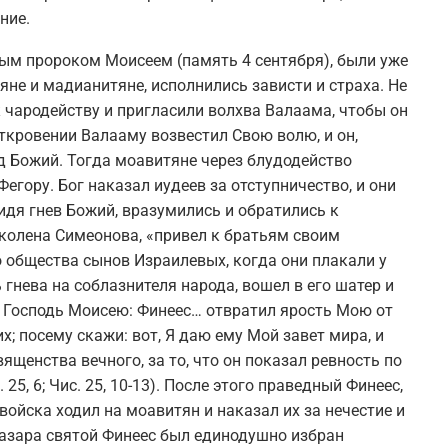
ние.
тым пророком Моисеем (память 4 сентября), были уже
яне и мадианитяне, исполнились зависти и страха. Не
к чародейству и пригласили волхва Валаама, чтобы он
откровении Валааму возвестил Свою волю, и он,
 Божий. Тогда моавитяне через блудодейство
егору. Бог наказал иудеев за отступничество, и они
идя гнев Божий, вразумились и обратились к
 колена Симеонова, «привел к братьям своим
о общества сынов Израилевых, когда они плакали у
 гнева на соблазнителя народа, вошел в его шатер и
л Господь Моисею: Финеес… отвратил ярость Мою от
; посему скажи: вот, Я даю ему Мой завет мира, и
вященства вечного, за то, что он показал ревность по
25, 6; Чис. 25, 10-13). После этого праведный Финеес,
войска ходил на моавитян и наказал их за нечестие и
азара святой Финеес был единодушно избран