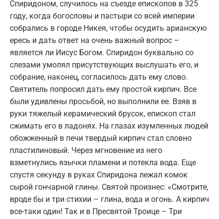
Спиридоном, случилось на съезде епископов в 325
году, когда богословы и пастыри со всей империи
собрались в городе Никея, чтобы осудить арианскую
ересь и дать ответ на очень важный вопрос –
является ли Иисус Богом. Спиридон буквально со
слезами умолял присутствующих выслушать его, и
собрание, наконец, согласилось дать ему слово.
Святитель попросил дать ему простой кирпич. Все
были удивлены просьбой, но выполнили ее. Взяв в
руки тяжелый керамический брусок, епископ стал
сжимать его в ладонях. На глазах изумленных людей
обожженный в печи твердый кирпич стал словно
пластилиновый. Через мгновение из него
взметнулись язычки пламени и потекла вода. Еще
спустя секунду в руках Спиридона лежал комок
сырой гончарной глины. Святой произнес: «Смотрите,
вроде бы и три стихии – глина, вода и огонь. А кирпич
все-таки один! Так и в Пресвятой Троице – Три