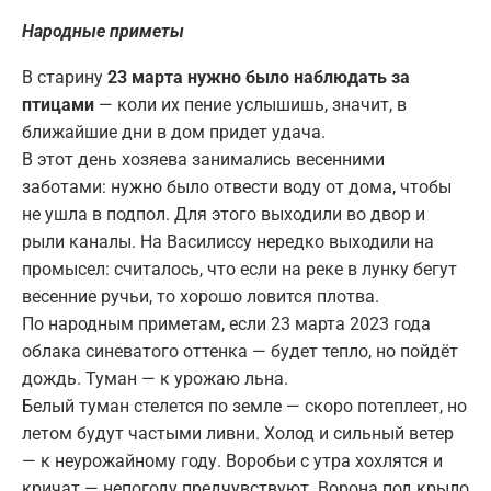
Народные приметы
В старину
23 марта нужно было наблюдать за
птицами
— коли их пение услышишь, значит, в
ближайшие дни в дом придет удача.
В этот день хозяева занимались весенними
заботами: нужно было отвести воду от дома, чтобы
не ушла в подпол. Для этого выходили во двор и
рыли каналы. На Василиссу нередко выходили на
промысел: считалось, что если на реке в лунку бегут
весенние ручьи, то хорошо ловится плотва.
По народным приметам, если 23 марта 2023 года
облака синеватого оттенка — будет тепло, но пойдёт
дождь. Туман — к урожаю льна.
Белый туман стелется по земле — скоро потеплеет, но
летом будут частыми ливни. Холод и сильный ветер
— к неурожайному году. Воробьи с утра хохлятся и
кричат — непогоду предчувствуют. Ворона под крыло