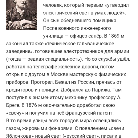
человек, который первым «утвердил
электрический свет в умах людей».
Он сын обедневшего помещика.
После военного инженерного
училища — офицер-сапёр. В 1869-м
закончил также «техническое гальваническое
заведение», готовившее электротехников для армии
(тогда — редкая специальность). Но со службы ушёл,
работал на телеграфе железной дороги, потом
открыл с другом в Москве мастерскую физических
приборов. Прогорел. Бежал из России, прячась от
кредиторов и полиции. Добрался до Парижа. Там
поступил к знаменитому механику профессору А.
Бреге. В 1876 м окончательно доработал свою
«свечу» и получил на неё французский патент.
В то время улицы всех городов мира освещались
газом, жировыми фонарями. С появлением «свечи
Яблочкова» новый свет («русский свет», писали в