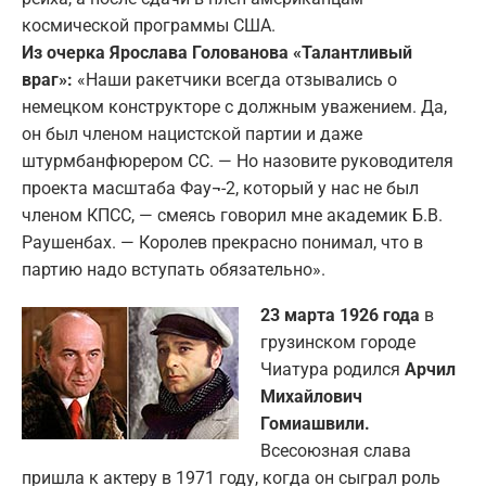
космической программы США.
Из очерка Ярослава Голованова «Талантливый
враг»:
«Наши ракетчики всегда отзывались о
немецком конструкторе с должным уважением. Да,
он был членом нацистской партии и даже
штурмбанфюрером СС. — Но назовите руководителя
проекта масштаба Фау¬-2, который у нас не был
членом КПСС, — смеясь говорил мне академик Б.В.
Раушенбах. — Королев прекрасно понимал, что в
партию надо вступать обязательно».
23 марта 1926 года
в
грузинском городе
Чиатура родился
Арчил
Михайлович
Гомиашвили.
Всесоюзная слава
пришла к актеру в 1971 году, когда он сыграл роль