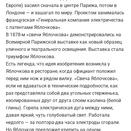
Европе) засиял сначала в центре Парижа, потом в
Лондоне — и зашагал по миру. Проектом занималась
французская «Генеральная компания электричества
с патентами Яблочкова».
В 1878-м «свечи Яблочкова» демонстрировались на
Всемирной Парижской выставке как новый образец
уличного и театрального освещения. Выставка стала
триумфом Яблочкова.
Есть легенда, что идея изобретения возникла у
Яблочкова в ресторане, когда официант положил
перед ним нож и рядом вилку. «Свеча Яблочкова»,
если не вдаваться в технические подробности, как
раз представляла собой два угольных стерженька,
изолированных друг от друга слоем каолина (белой
глины). Горела электрическая дуга между ними,
давая яркий, чуть голубоватый свет. Работала
недолго — за полтора-два часа электроды сгорали.
Но Яблочков предложил крепить на одном