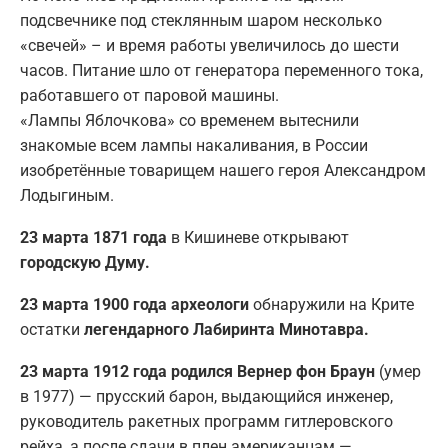
подсвечнике под стеклянным шаром несколько
«свечей» – и время работы увеличилось до шести
часов. Питание шло от генератора переменного тока,
работавшего от паровой машины.
«Лампы Яблочкова» со временем вытеснили
знакомые всем лампы накаливания, в России
изобретённые товарищем нашего героя Александром
Лодыгиным.
23 марта 1871 года
в Кишиневе открывают
городскую Думу.
23 марта 1900 года археологи
обнаружили на Крите
остатки
легендарного Лабиринта Минотавра.
23 марта 1912 года родился Вернер фон Браун
(умер
в 1977) — прусский барон, выдающийся инженер,
руководитель ракетных программ гитлеровского
рейха, а после сдачи в плен американцам —