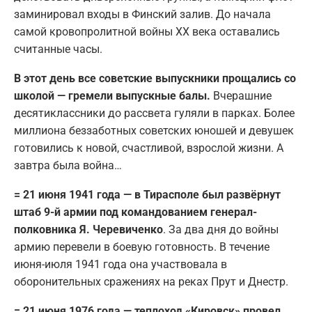
заминировал входы в Финский залив. До начала
самой кровопролитной войны XX века оставались
считанные часы.
В этот день все советские выпускники прощались со
школой — гремели выпускные балы.
Вчерашние
десятиклассники до рассвета гуляли в парках. Более
миллиона беззаботных советских юношей и девушек
готовились к новой, счастливой, взрослой жизни. А
завтра была война…
= 21 июня 1941 года — в Тирасполе был развёрнут
штаб 9-й армии под командованием генерал-
полковника Я. Черевиченко
. За два дня до войны
армию перевели в боевую готовность. В течение
июня-июля 1941 года она участвовала в
оборонительных сражениях на реках Прут и Днестр.
= 21 июня 1976 года — теплоход «Кировск» провел