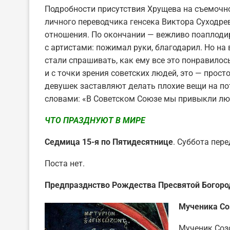
Подробности присутствия Хрущева на съемочн
личного переводчика генсека Виктора Суходре
отношения. По окончании — вежливо поаплодир
с артистами: пожимал руки, благодарил. Но на
стали спрашивать, как ему все это понравилось,
и с точки зрения советских людей, это — прост
девушек заставляют делать плохие вещи на по
словами: «В Советском Союзе мы привыкли люб
ЧТО ПРАЗДНУЮТ В МИРЕ
Седмица 15-я по Пятидесятнице
. Суббота пер
Поста нет.
Предпразднство Рождества Пресвятой Богоро
Мученика Соз
Мученик Созо