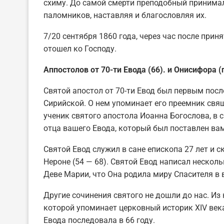
схиму. До самой смерти преподобный принима
паломников, наставляя и благословляя их.
7/20 сентября 1860 года, через час после при
отошел ко Господу.
Аппостолов от 70-ти Евода (66). и Онисифора (
Святой апостол от 70-ти Евод был первым посл
Сирийской. О нем упоминает его преемник свя
ученик святого апостола Иоанна Богослова, в
отца вашего Евода, который был поставлен в
Святой Евод служил в сане епископа 27 лет и
Нероне (54 — 68). Святой Евод написал несколь
Деве Марии, что Она родила миру Спасителя в в
Другие сочинения святого не дошли до нас. Из 
которой упоминает церковный историк XIV век
Евода последовала в 66 году.