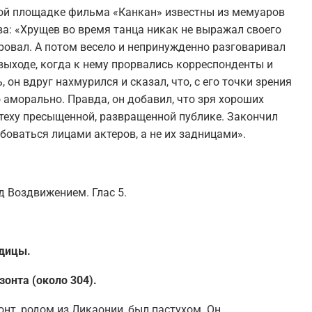
ой площадке фильма «Канкан» известны из мемуаров
ва: «Хрущев во время танца никак не выражал своего
овал. А потом весело и непринужденно разговаривал
 выходе, когда к нему прорвались корреспонденты и
 он вдруг нахмурился и сказал, что, с его точки зрения
о аморально. Правда, он добавил, что зря хороших
теху пресыщенной, развращенной публике. Закончил
оваться лицами актеров, а не их задницами».
ед Воздвижением. Глас 5.
дицы.
онта (около 304).
нт, родом из Ликаонии, был пастухом. Он