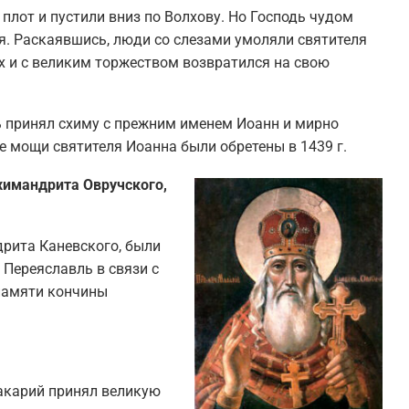
плот и пустили вниз по Волхову. Но Господь чудом
ия. Раскаявшись, люди со слезами умоляли святителя
х и с великим торжеством возвратился на свою
ь принял схиму с прежним именем Иоанн и мирно
ые мощи святителя Иоанна были обретены в 1439 г.
химандрита Овручского,
рита Каневского, были
 Переяславль в связи с
памяти кончины
акарий принял великую