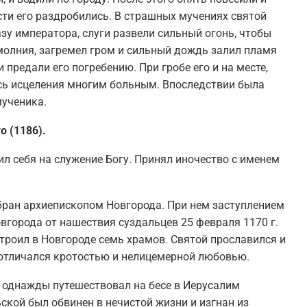
сти его раздробились. В страшных мучениях святой
казу императора, слуги развели сильный огонь, чтобы
 молния, загремел гром и сильный дождь залил пламя
 предали его погребению. При гробе его и на месте,
сь исцеления многим больным. Впоследствии была
мученика.
о (1186).
ил себя на служение Богу. Принял иночество с именем
збран архиепископом Новгорода. При нем заступлением
вгорода от нашествия суздальцев 25 февраля 1170 г.
троил в Новгороде семь храмов. Святой прославился и
 отличался кротостью и нелицемерной любовью.
 однажды путешествовал на бесе в Иерусалим
ской был обвинен в нечистой жизни и изгнан из