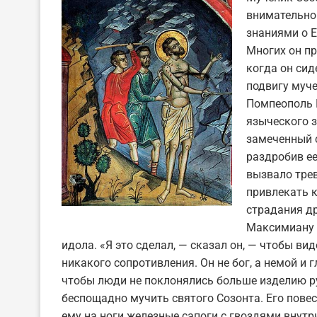
внимательно
знаниями о 
Многих он пр
когда он сид
подвигу муче
Помпеополь К
языческого з
замеченный с
раздробив ее
вызвало трев
привлекать к
страдания др
Максимиану (
идола. «Я это сделал, — сказал он, — чтобы ви
никакого сопротивления. Он не бог, а немой и г
чтобы люди не поклонялись больше изделию ру
беспощадно мучить святого Созонта. Его пове
ему на ноги железные сапоги с гвоздями внутри