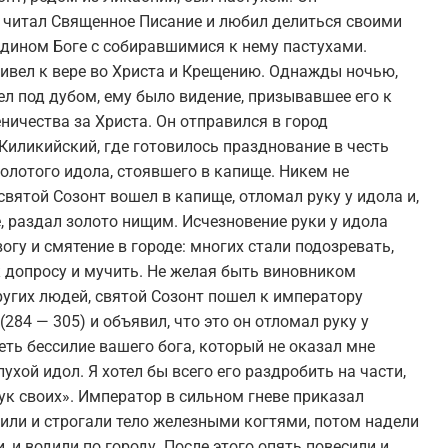
 читал Священное Писание и любил делиться своими
Едином Боге с собиравшимися к нему пастухами.
ивел к вере во Христа и Крещению. Однажды ночью,
ел под дубом, ему было видение, призывавшее его к
ничества за Христа. Он отправился в город
иликийский, где готовилось празднование в честь
олотого идола, стоявшего в капище. Никем не
вятой Созонт вошел в капище, отломал руку у идола и,
, раздал золото нищим. Исчезновение руки у идола
огу и смятение в городе: многих стали подозревать,
 допросу и мучить. Не желая быть виновником
угих людей, святой Созонт пошел к императору
284 — 305) и объявил, что это он отломал руку у
деть бессилие вашего бога, который не оказал мне
лухой идол. Я хотел бы всего его раздробить на части,
к своих». Император в сильном гневе приказал
сили и строгали тело железными когтями, потом надели
, и водили по городу. После этого опять повесили и