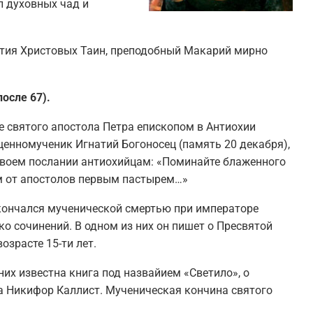
л духовных чад и
нятия Христовых Таин, преподобный Макарий мирно
после 67).
е святого апостола Петра епископом в Антиохии
щенномученик Игнатий Богоносец (память 20 декабря),
 своем послании антиохийцам: «Поминайте блаженного
ам от апостолов первым пастырем…»
 скончался мученической смертью при императоре
ко сочинений. В одном из них он пишет о Пресвятой
озрасте 15-ти лет.
них известна книга под назвайием «Светило», о
а Никифор Каллист. Мученическая кончина святого