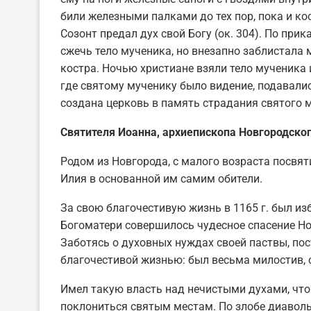
били железными палками до тех пор, пока и ко
Созонт предал дух свой Богу (ок. 304). По при
сжечь тело мученика, но внезапно заблистала
костра. Ночью христиане взяли тело мученика и
где святому мученику было видение, подавали
создана церковь в память страдания святого 
Святителя Иоанна, архиепископа Новгородског
Родом из Новгорода, с малого возраста посвят
Илия в основанной им самим обители.
За свою благочестивую жизнь в 1165 г. был и
Богоматери совершилось чудесное спасение Но
Заботясь о духовных нуждах своей паствы, пос
благочестивой жизнью: был весьма милостив,
Имел такую власть над нечистыми духами, что
поклониться святым местам. По злобе диаволь