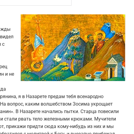
нажды
увидел
 с
рец
ин и не
гда
рянина, я в Назарете предам тебя всенародно
 На вопрос, каким волшебством Зосима укрощает
ианин». В Назарете начались пытки. Старца повесили
, и стали рвать тело железными крюками. Мучители
ют, прикажи придти сюда кому-нибудь из них и мы
обратился с молитвой к Богу, и внезапно прибежал