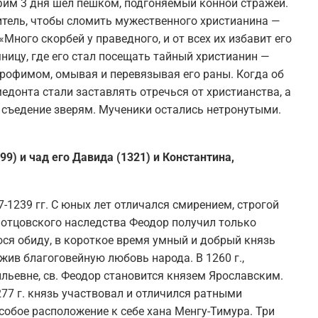
фим 3 дня шел пешком, подгоняемый конной стражей.
итель, чтобы сломить мужественного христианина —
Много скорбей у праведного, и от всех их избавит его
емницу, где его стал посещать тайный христианин —
рофимом, омывая и перевязывая его раны. Когда об
едонта стали заставлять отречься от христианства, а
 съедение зверям. Мученики остались нетронутыми.
9) и чад его Давида (1321) и Константина,
1239 гг. С юных лет отличался смирением, строгой
 отцовского наследства Феодор получил только
ся обиду, в короткое время умный и добрый князь
жив благоговейную любовь народа. В 1260 г.,
ьевне, св. Феодор становится князем Ярославским.
277 г. князь участвовал и отличился ратными
собое расположение к себе хана Менгу-Тимура. Три