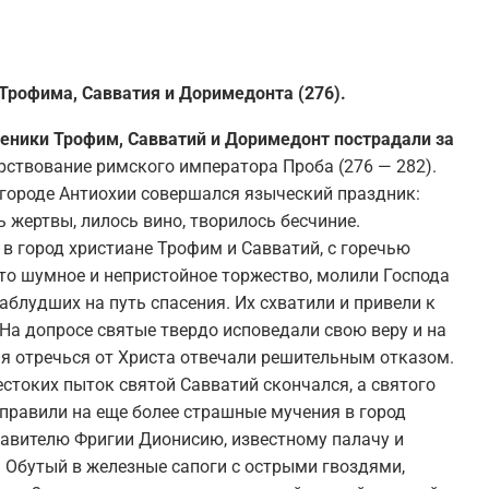
Трофима, Савватия и Доримедонта (276).
еники Трофим, Савватий и Доримедонт пострадали за
ствование римского императора Проба (276 — 282).
городе Антиохии совершался языческий праздник:
 жертвы, лилось вино, творилось бесчиние.
в город христиане Трофим и Савватий, с горечью
то шумное и непристойное торжество, молили Господа
аблудших на путь спасения. Их схватили и привели к
На допросе святые твердо исповедали свою веру и на
я отречься от Христа отвечали решительным отказом.
стоких пыток святой Савватий скончался, а святого
правили на еще более страшные мучения в город
равителю Фригии Дионисию, известному палачу и
 Обутый в железные сапоги с острыми гвоздями,