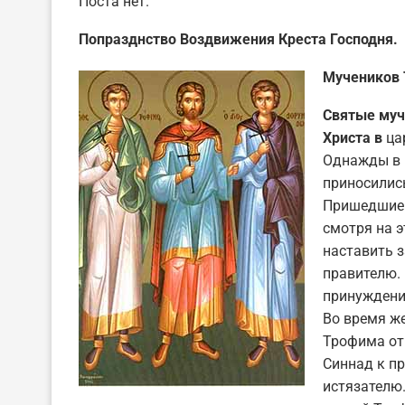
Поста нет.
Попразднство Воздвижения Креста Господня.
Мучеников 
Святые муч
Христа в
цар
Однажды в 
приносились
Пришедшие 
смотря на э
наставить з
правителю. 
принуждени
Во время же
Трофима от
Синнад к п
истязателю.