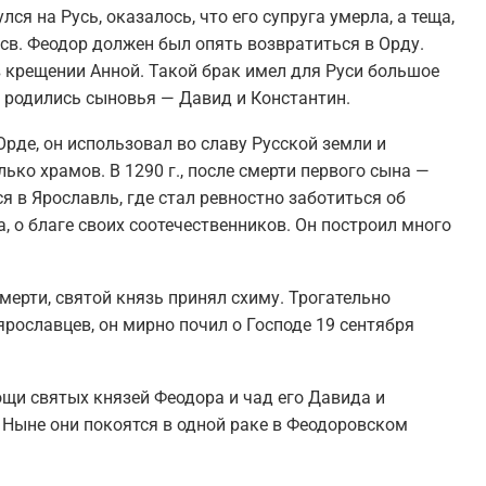
лся на Русь, оказалось, что его супруга умерла, а теща,
и св. Феодор должен был опять возвратиться в Орду.
в крещении Анной. Такой брак имел для Руси большое
ра родились сыновья — Давид и Константин.
Орде, он использовал во славу Русской земли и
ько храмов. В 1290 г., после смерти первого сына —
я в Ярославль, где стал ревностно заботиться об
, о благе своих соотечественников. Он построил много
мерти, святой князь принял схиму. Трогательно
рославцев, он мирно почил о Господе 19 сентября
ощи святых князей Феодора и чад его Давида и
 Ныне они покоятся в одной раке в Феодоровском