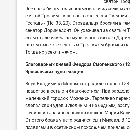
святой Тро
Все способы пыток использовал искусный муч
святой Трофим лишь повторял слова Писания: «
Господь» (Пс. 33, 20). Страдальца бросили в т
сенатор Доримедонт. Он ухаживал за святым Т
этом стало известно мучителям, святого Дорим
потом вместе со святым Трофимом бросили на
Тогда их усекли мечом.
Благоверных князей Феодора Смоленского (129
Ярославских чудотворцев.
Внук Владимира Мономаха, родился около 1237-
нравственностью и благочестием. При разделе
маленький городок Можайск. Терпеливо перено
сделал свой удел и людным и не бедным, заслу
женившись на ярославской княжне Марии Васил
От этого брака у него родился сын Михаил. В 1
подвигами в осетинском походе, чем привлек о