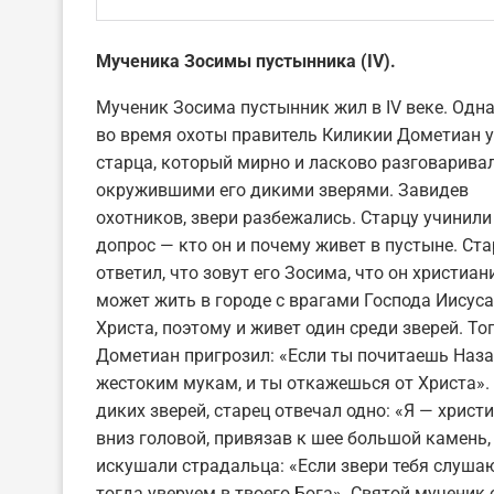
Мученика Зосимы пустынника (IV).
Мученик Зосима пустынник жил в IV веке. Од
во время охоты правитель Киликии Дометиан 
старца, который мирно и ласково разговаривал
окружившими его дикими зверями. Завидев
охотников, звери разбежались. Старцу учинили
допрос — кто он и почему живет в пустыне. Ста
ответил, что зовут его Зосима, что он христиан
может жить в городе с врагами Господа Иисуса
Христа, поэтому и живет один среди зверей. То
Дометиан пригрозил: «Если ты почитаешь Наза
жестоким мукам, и ты откажешься от Христа».
диких зверей, старец отвечал одно: «Я — христ
вниз головой, привязав к шее большой камень
искушали страдальца: «Если звери тебя слуша
тогда уверуем в твоего Бога». Святой мученик 