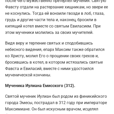
после чего мужественно претерпел мучения. Святую
Фавсту отдали на растерзание хищникам, но звери ее
не коснулись. Тогда ей вонзили гвозди в лоб, глаза,
грудь и другие части тела и, наконец, бросили в
кипящий котел вместе со святым Евиласием. При
этом мученики молились за своих мучителей.
Видя веру и терпение святых и сподобившись
небесного видения, епарх Максим также обратился
ко Христу, молил Его о прощении своих грехов и,
бросившись в котел, в котором истязались святые
Фавста и Евиласий, вместе с ними удостоился
мученической кончины.
Мученика Иулиана Емисского (312).
Святой мученик Иулиан был родом из финикийского
города Эмесы, пострадал в 312 году при императоре
Максимиане. Он был искусным врачом, исцелял