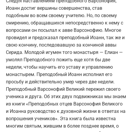
Следуя наставлениям преподобного Варсонофия,
Иоанн достиг вершины совершенства, став
подобным во всем своему учителю. Но, по своему
смирению, обращавшихся непосредственно к нему с
вопросами он посылал к авве Варсонофию. Многое
провидел и предсказал преподобный Иоанн, так же и
свою кончину, последовавшую за кончиной аввы
Серида. Молодой игумен того монастыря — Елиан —
умолял Преподобного пожить еще хотя бы две
недели, чтобы научить его уставу и управлению
монастырем. Преподобный Иоанн исполнил его
просьбу и действительно умер через две недели.
Преподобный Варсонофий Великий пережил своего
ученика и друга. Об этих двух подвижниках мы знаем
из книги «Преподобных отцев Варсонофия Великого
и Иоанна руководство к духовной жизни в ответах на
вопрошения учеников». Эта книга была известна
многим святым, жившим в более позднее время, о