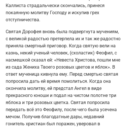
Каллиста страдальчески скончались, принеся
покаянную молитву Господу и искупив грех
отступничества.
Святая Дорофея вновь была подвергнута мучениям,
с великой радостью претерпела их и так же радостно
приняла смертный приговор. Когда святую вели на
казнь, некий ученый человек, (схоластик) Феофил, с
насмешкой сказал ей: «Невеста Христова, пошли мне
из сада Жениха Твоего розовых цветов и яблок». В
ответ мученица кивнула ему. Перед смертью святая
попросила дать ей время помолиться. Когда она
окончила молитву, ей предстал Ангел в виде
прекрасного юноши и подал на чистом полотне три
яблока и три розовых цветка. Святая попросила
передать всё это Феофилу, после чего была усечена
мечом. Получив благодатные дары, недавний
гонитель христиан был поражен, уверовал в