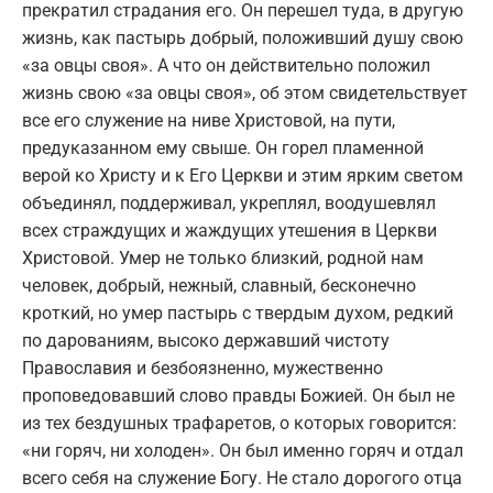
прекратил страдания его. Он перешел туда, в другую
жизнь, как пастырь добрый, положивший душу свою
«за овцы своя». А что он действительно положил
жизнь свою «за овцы своя», об этом свидетельствует
все его служение на ниве Христовой, на пути,
предуказанном ему свыше. Он горел пламенной
верой ко Христу и к Его Церкви и этим ярким светом
объединял, поддерживал, укреплял, воодушевлял
всех страждущих и жаждущих утешения в Церкви
Христовой. Умер не только близкий, родной нам
человек, добрый, нежный, славный, бесконечно
кроткий, но умер пастырь с твердым духом, редкий
по дарованиям, высоко державший чистоту
Православия и безбоязненно, мужественно
проповедовавший слово правды Божией. Он был не
из тех бездушных трафаретов, о которых говорится:
«ни горяч, ни холоден». Он был именно горяч и отдал
всего себя на служение Богу. Не стало дорогого отца