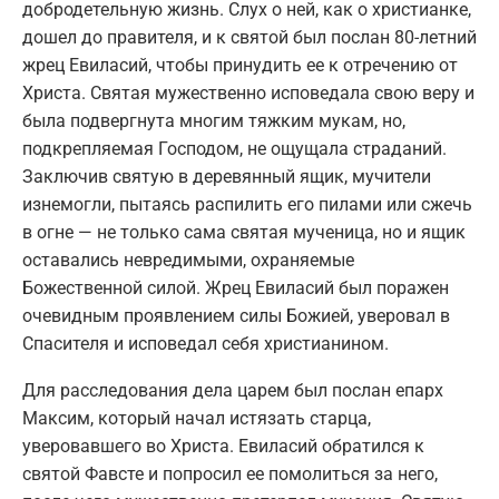
добродетельную жизнь. Слух о ней, как о христианке,
дошел до правителя, и к святой был послан 80-летний
жрец Евиласий, чтобы принудить ее к отречению от
Христа. Святая мужественно исповедала свою веру и
была подвергнута многим тяжким мукам, но,
подкрепляемая Господом, не ощущала страданий.
Заключив святую в деревянный ящик, мучители
изнемогли, пытаясь распилить его пилами или сжечь
в огне — не только сама святая мученица, но и ящик
оставались невредимыми, охраняемые
Божественной силой. Жрец Евиласий был поражен
очевидным проявлением силы Божией, уверовал в
Спасителя и исповедал себя христианином.
Для расследования дела царем был послан епарх
Максим, который начал истязать старца,
уверовавшего во Христа. Евиласий обратился к
святой Фавсте и попросил ее помолиться за него,