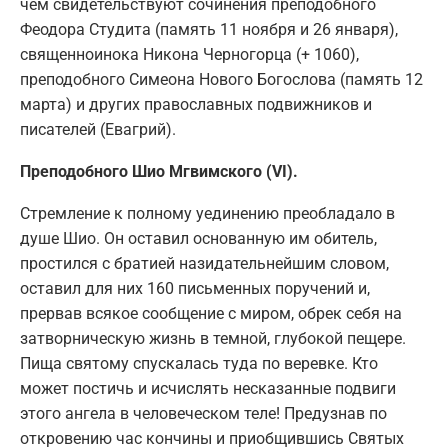
чем свидетельствуют сочинения преподобного
Феодора Студита (память 11 ноября и 26 января),
священноинока Никона Черногорца (+ 1060),
преподобного Симеона Нового Богослова (память 12
марта) и других православных подвижников и
писателей (Евагрий).
Преподобного Шио Мгвимского (VI).
Стремление к полному уединению преобладало в
душе Шио. Он оставил основанную им обитель,
простился с братией назидательнейшим словом,
оставил для них 160 письменных поручений и,
прервав всякое сообщение с миром, обрек себя на
затворническую жизнь в темной, глубокой пещере.
Пища святому спускалась туда по веревке. Кто
может постичь и исчислять несказанные подвиги
этого ангела в человеческом теле! Предузнав по
откровению час кончины и приобщившись Святых