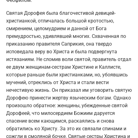
Феофилом.
Святая Дорофея была благочестивой девицей-
христианкой, отличалась большой кротостью,
смирением, целомудрием и данной от Бога
премудростью, удивлявшей многих. Схваченная по
приказанию правителя Саприкия, она твердо
исповедала веру во Христа и была подвергнута
истязаниям. Не сломив воли святой, правитель отдал
ее двум женщинам-сестрам Христине и Каллисте,
которые раньше были христианками, но, убоявшись
мучений, отреклись от Христа и стали вести
нечестивую жизнь. Он приказал им уговорить святую
Дорофею принести жертву языческим богам. Однако
произошло обратное: женщины, убежденные святой
Дорофеей, что милосердием Божиим даруется
спасение всем кающимся, раскаялись и снова
обратились ко Христу. За это их связали спинами и
сожгли в смоляной бочке. Святые сестры Христина и