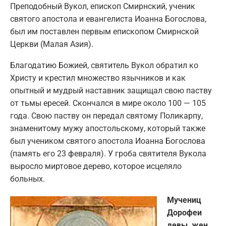
Преподобный Вукол, епископ Смирнский, ученик
святого апостола и евангелиста Иоанна Богослова,
был им поставлен первым епископом Смирнской
Церкви (Малая Азия).
Благодатию Божией, святитель Вукол обратил ко
Христу и крестил множество язычников и как
опытный и мудрый наставник защищал свою паству
от тьмы ересей. Скончался в мире около 100 — 105
года. Свою паству он передал святому Поликарпу,
знаменитому мужу апостольскому, который также
был учеником святого апостола Иоанна Богослова
(память его 23 февраля). У гроба святителя Вукола
выросло миртовое дерево, которое исцеляло
больных.
Мучениц
Дорофеи
девы, жен