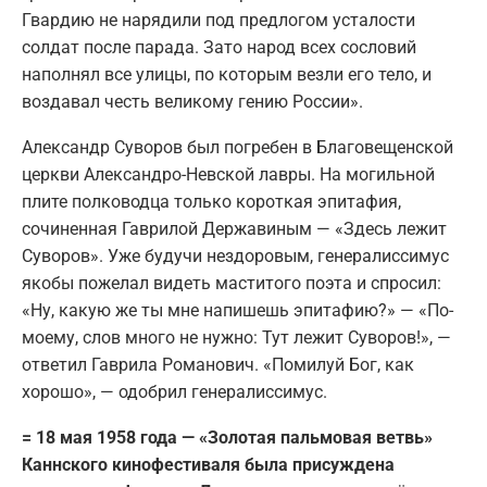
Гвардию не нарядили под предлогом усталости
солдат после парада. Зато народ всех сословий
наполнял все улицы, по которым везли его тело, и
воздавал честь великому гению России».
Александр Суворов был погребен в Благовещенской
церкви Александро-Невской лавры. На могильной
плите полководца только короткая эпитафия,
сочиненная Гаврилой Державиным — «Здесь лежит
Суворов». Уже будучи нездоровым, генералиссимус
якобы пожелал видеть маститого поэта и спросил:
«Ну, какую же ты мне напишешь эпитафию?» — «По-
моему, слов много не нужно: Тут лежит Суворов!», —
ответил Гаврила Романович. «Помилуй Бог, как
хорошо», — одобрил генералиссимус.
= 18 мая 1958 года — «Золотая пальмовая ветвь»
Каннского кинофестиваля была присуждена