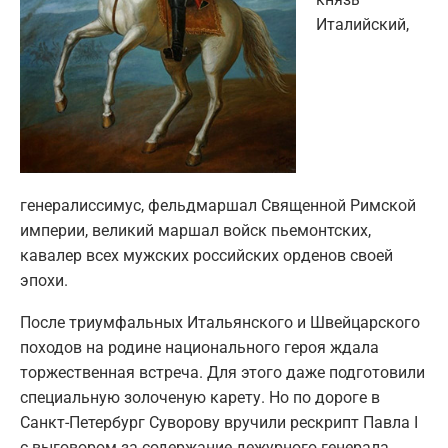
Италийский,
генералиссимус, фельдмаршал Священной Римской
империи, великий маршал войск пьемонтских,
кавалер всех мужских российских орденов своей
эпохи.
После триумфальных Итальянского и Швейцарского
походов на родине национального героя ждала
торжественная встреча. Для этого даже подготовили
специальную золоченую карету. Но по дороге в
Санкт-Петербург Суворову вручили рескрипт Павла I
с выговором за содержание дежурного генерала,