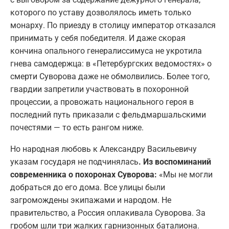
которого по уставу дозволялось иметь только
монарху. По приезду в столицу император отказался
принимать у себя победителя. И даже скорая
кончина опального генералиссимуса не укротила
гнева самодержца: в «Петербургских ведомостях» о
смерти Суворова даже не обмолвились. Более того,
гвардии запретили участвовать в похоронной
процессии, а провожать национального героя в
последний путь приказали с фельдмаршальскими
почестями — то есть рангом ниже.
Но народная любовь к Александру Васильевичу
указам государя не подчинялась
. Из воспоминаний
современника о похоронах Суворова:
«Мы не могли
добраться до его дома. Все улицы были
загромождены экипажами и народом. Не
правительство, а Россия оплакивала Суворова. За
гробом шли три жалких гарнизонных баталиона.