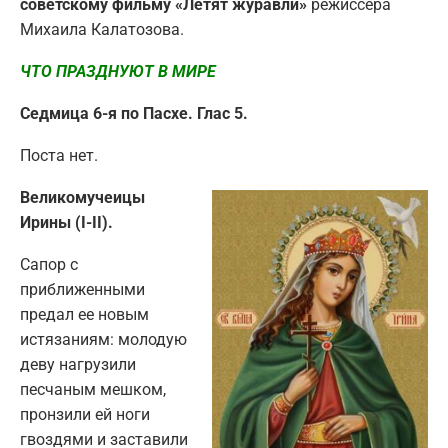
советскому фильму «Летят журавли»
режиссёра
Михаила Калатозова.
ЧТО ПРАЗДНУЮТ В МИРЕ
Седмица 6-я по Пасхе. Глас 5.
Поста нет.
Великомучеицы
Ирины (I-II).
Сапор с
приближенными
предал ее новым
истязани­ям: молодую
деву нагрузили
песчаным мешком,
пронзили ей ноги
гвоздями и заставили