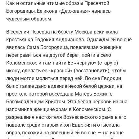
Как и остальные чтимые образы Пресвятой
Богородицы, Ее икона «Державная» явилась
чудесным образом.
В селении Перерва на берегу Москва-реки жила
крестьянка Евдокия Андрианова. Однажды ей во сне
явилась Сама Богородица, повелевшая женщине
переправиться на другой берег, пойти в село
Коломенское и там найти Ее «черную» (старую)
икону, сделать ее «красной» (восстановить), чтобы
люди могли молиться перед ней. Во сне Евдокии
было также дано видение некой белой церкви, на
престоле которой восседала Матерь Божия с
Богомладенцем Христом. Эта белая церковь из сна
напомнила женщине храм в Коломенском. С
разрешения настоятеля Вознесенского храма в его
подвале среди старых икон Евдокия и отыскала
образ, похожий на явленный ей во сне, — на иконе