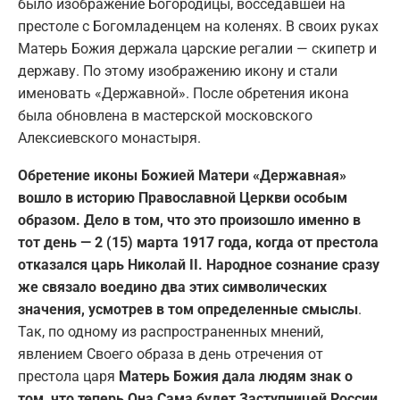
было изображение Богородицы, восседавшей на
престоле с Богомладенцем на коленях. В своих руках
Матерь Божия держала царские регалии — скипетр и
державу. По этому изображению икону и стали
именовать «Державной». После обретения икона
была обновлена в мастерской московского
Алексиевского монастыря.
Обретение иконы Божией Матери «Державная»
вошло в историю Православной Церкви особым
образом. Дело в том, что это произошло именно в
тот день — 2 (15) марта 1917 года, когда от престола
отказался царь Николай II. Народное сознание сразу
же связало воедино два этих символических
значения, усмотрев в том определенные смыслы
.
Так, по одному из распространенных мнений,
явлением Своего образа в день отречения от
престола царя
Матерь Божия дала людям знак о
том, что теперь Она Сама будет Заступницей России.