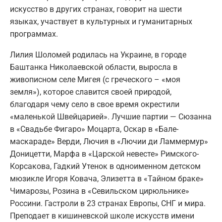
искусство в других странах, говорит на шести
языках, участвует в культурных и гуманитарных
программах.
Лилия Шоломей родилась на Украине, в городе
Баштанка Николаевской области, выросла в
живописном селе Мигея (с греческого – «моя
земля»), которое славится своей природой,
благодаря чему село в свое время окрестили
«маленькой Швейцарией». Лучшие партии — Сюзанна
в «Свадьбе Фигаро» Моцарта, Оскар в «Бале-
маскараде» Верди, Лючия в «Лючии ди Ламмермур»
Доницетти, Марфа в «Царской невесте» Римского-
Корсакова, Гадкий Утенок в одноименном детском
мюзикле Игоря Ковача, Элизетта в «Тайном браке»
Чимарозы, Розина в «Севильском цирюльнике»
Россини. Гастроли в 23 странах Европы, СНГ и мира.
Преподает в кишиневской школе искусств имени