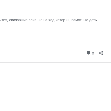
тия, оказавшие влияние на ход истории, памятные даты,
коммента
0