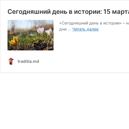
Сегодняшний день в истории: 15 март
«Сегодняшний день в истории» – 
Сегодняшний
дни …
Читать далее
день
в
истории:
15
марта
traditia.md