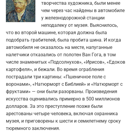
творчества художника, были менее
чем через час найдены в автомобиле
у железнодорожной станции
неподалеку от музея. Выяснилось,
что во второй машине, которая должна была
подобрать грабителей, была пробита шина. И когда
автомобиля не оказалось на месте, напуганные
налетчики отказались от полотен Ван Гога, в том
числе знаменитых «Подсолнухов», «Ирисов», «Едоков
картофеля», и бежали. Во время ограбления
пострадали три картины: «Пшеничное поле с
воронами», «Натюрморт с Библией» и «Натюрморт с
фруктами» — они были разорваны. Произведения
искусства оценивались примерно в 500 миллионов
долларов. За это преступление позже были
арестованы четыре человека, включая охранника
музея, и приговорены к шести и семилетнему сроку
тюремного заключения.