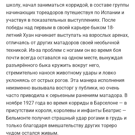
школу, начал заниматься корридой, в составе группы
начинающих тореадоров путешествуя по Испании и
участвуя в показательных выступлениях. После
победы над первым в своей карьере быком 18-
летний Хуан начинает выступать на взрослых аренах,
отличаясь от других матадоров своей необычной
техникой. Из-за проблем с ногами он во время боя
почти всегда оставался на одном месте, вынуждая
разъярённого быка кружить вокруг него,
стремительно нанося животному удары и ловко
уклоняясь от острых рогов. Эта манера исполнения
неизменно вызывала восторг у публики, но очень
часто приводила к серьезным ранениям матадора. В
ноябре 1927 года во время корриды в Барселоне — в
присутствии короля, королевы и инфанты Беатрис —
Бельмонте получил страшный удар рогами в грудь и
только благодаря вмешательству других тореро
чудом остался живым.