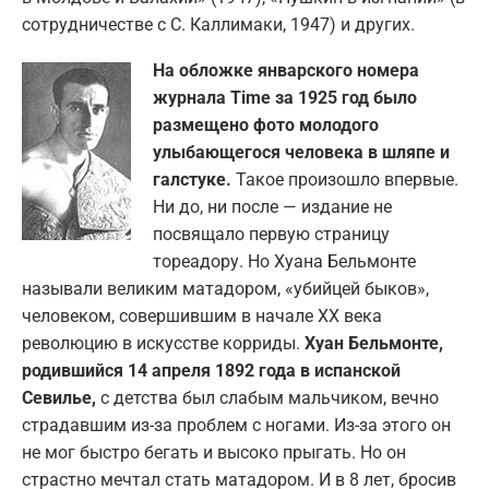
сотрудничестве с С. Каллимаки, 1947) и других.
На обложке январского номера
журнала Time за 1925 год было
размещено фото молодого
улыбающегося человека в шляпе и
галстуке.
Такое произошло впервые.
Ни до, ни после — издание не
посвящало первую страницу
тореадору. Но Хуана Бельмонте
называли великим матадором, «убийцей быков»,
человеком, совершившим в начале XX века
революцию в искусстве корриды.
Хуан Бельмонте,
родившийся 14 апреля 1892 года в испанской
Севилье,
с детства был слабым мальчиком, вечно
страдавшим из-за проблем с ногами. Из-за этого он
не мог быстро бегать и высоко прыгать. Но он
страстно мечтал стать матадором. И в 8 лет, бросив