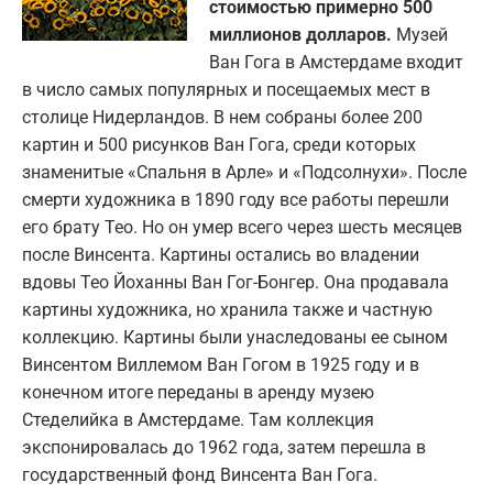
стоимостью примерно 500
миллионов долларов.
Музей
Ван Гога в Амстердаме входит
в число самых популярных и посещаемых мест в
столице Нидерландов. В нем собраны более 200
картин и 500 рисунков Ван Гога, среди которых
знаменитые «Спальня в Арле» и «Подсолнухи». После
смерти художника в 1890 году все работы перешли
его брату Тео. Но он умер всего через шесть месяцев
после Винсента. Картины остались во владении
вдовы Тео Йоханны Ван Гог-Бонгер. Она продавала
картины художника, но хранила также и частную
коллекцию. Картины были унаследованы ее сыном
Винсентом Виллемом Ван Гогом в 1925 году и в
конечном итоге переданы в аренду музею
Стеделийка в Амстердаме. Там коллекция
экспонировалась до 1962 года, затем перешла в
государственный фонд Винсента Ван Гога.