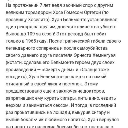
На протяжении 7 лет ведя заочный спор с другим
великим тореадором Хосе Гомесом Ортегой (по
прозвищу Хоселито), Хуан Бельмонте устанавливал
один рекорд за другим, доведя количество убитых
быков до 109 за сезон! Этот рекорд был побит
только в 1965 году. После трагической гибели своего
легендарного соперника и после самоубийства
своего давнего друга писателя Эрнеста Хемингуэя
(кстати, сделавшего Бельмонте героем двух своих
произведений — «Смерть днём» и «Солнце тоже
всходит»), Хуан Бельмонте решается на самый
отчаянный в своей жизни поступок. Этому
предшествовало ещё и заключение докторов,
запретивших ему курить сигары, пить вино, ездить
верхом и заниматься сексом. И тогда, в последний
раз прокатившись на лошади, выкурив сигару и
выпив бокальчик любимого напитка, Хуан вернулся
на ранчо, где разводил боевых быков, поднялся в