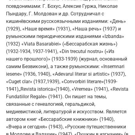
псевдонимами: Г. Бохус, Алексие Гуржа, Николае
Пындару, Г. Молдован и др. Сотрудничал с
кишинёвскими русскоязычными изданиями: «День»
(1929), «Наше время» (1931), «Наша речь» (1937) и
румынскими периодическими изданиями «Izbanda»
(1932) «Viata Basarabiei» («Бессарабская жизнь»)
(1932-1934, 1937-1941), «Din trecutul nostru» («Из
нашего прошлого)» (1933-1939) (журнал, основанный
самим Безвикони), а также румынскими: «Insemnari
iesene» (1936, 1940), «Adevarul literar si artistic» (1937),
«Cuget clar» (1937,1939), «Convorbiri literare»(1939-
1941),,Revista istorica»(1940), «Vremea» (1941), «Revista
Fundatiilor Regale» (1941). Он пишет на темы,
связанные с генеалогией, геральдикой,
медиевистикой, литературой и искусством. Является
автором книг «Бессарабские книжники» (1940),
«Вчера и сегодня» (1943), «Русские путешественники
в Молдове и Валахии» (1947), «Пушкин в изгнании» (в