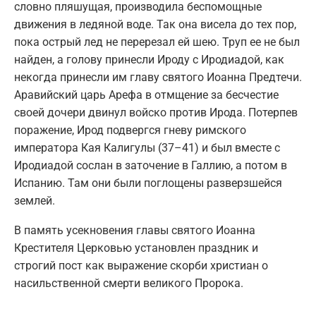
словно пляшущая, производила беспомощные
движения в ледяной воде. Так она висела до тех пор,
пока острый лед не перерезал ей шею. Труп ее не был
найден, а голову принесли Ироду с Иродиадой, как
некогда принесли им главу святого Иоанна Предтечи.
Аравийский царь Арефа в отмщение за бесчестие
своей дочери двинул войско против Ирода. Потерпев
поражение, Ирод подвергся гневу римского
императора Кая Калигулы (37–41) и был вместе с
Иродиадой сослан в заточение в Галлию, а потом в
Испанию. Там они были поглощены разверзшейся
землей.
В память усекновения главы святого Иоанна
Крестителя Церковью установлен праздник и
строгий пост как выражение скорби христиан о
насильственной смерти великого Пророка.