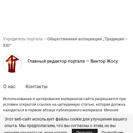
Учредитель портала –
Общественная ассоциация „Традиция –
XXI”
Главный редактор портала — Виктор Жосу
О нас
Контакты
Использование и цитирование материалов сайта разрешается при
условии открытой ссылки на цитируемую статью, которая должна
находиться в первом абзаце публикуемого материала. Мнение
редакции может не совпадать с точкой зрения авторов публикаций.
Этот веб-сайт использует файлы cookie для улучшения вашего
опыта. Мы предполагаем, что вы согласны с этим, но вы
© 2022 — All Rights Reserved.
Traditia.md
можете отказаться, если хотите.
Принять
Подробнее