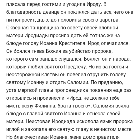
плясала перед гостями и угодила Ироду. В
благодарность девице он поклялся дать все, чего она
ни попросит, даже до половины своего царства.
Скверная танцовщица по совету своей злобной
матери Иродиады просила дать ей тотчас же на
блюде голову Иоанна Крестителя. Ирод опечалился.
Он боялся гнева Божия за убийство пророка,
которого сам раньше слушался. Боялся он и народа,
который любил святого Предтечу. Но из-за гостей и
неосторожной клятвы он повелел отрубить голову
святому Иоанну и отдать Саломии. По преданию,
уста мертвой главы проповедника покаяния еще раз
открылись и произнесли: «Ирод, не должно тебе
иметь жену Филиппа, брата твоего». Саломия взяла
блюдо с главой святого Иоанна и отнесла своей
матери. Неистовая Иродиада исколола язык пророка
иглой и закопала его святую главу в нечистом месте.
Но благочестивая Иоанна, жена домоправителя