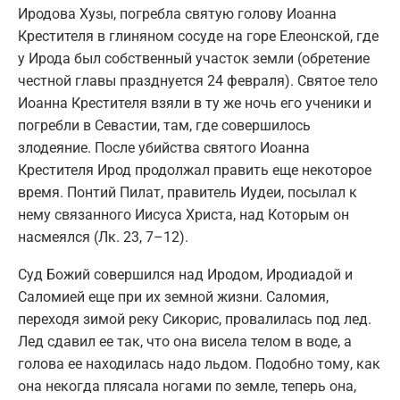
Иродова Хузы, погребла святую голову Иоанна
Крестителя в глиняном сосуде на горе Елеонской, где
у Ирода был собственный участок земли (обретение
честной главы празднуется 24 февраля). Святое тело
Иоанна Крестителя взяли в ту же ночь его ученики и
погребли в Севастии, там, где совершилось
злодеяние. После убийства святого Иоанна
Крестителя Ирод продолжал править еще некоторое
время. Понтий Пилат, правитель Иудеи, посылал к
нему связанного Иисуса Христа, над Которым он
насмеялся (Лк. 23, 7–12).
Суд Божий совершился над Иродом, Иродиадой и
Саломией еще при их земной жизни. Саломия,
переходя зимой реку Сикорис, провалилась под лед.
Лед сдавил ее так, что она висела телом в воде, а
голова ее находилась надо льдом. Подобно тому, как
она некогда плясала ногами по земле, теперь она,