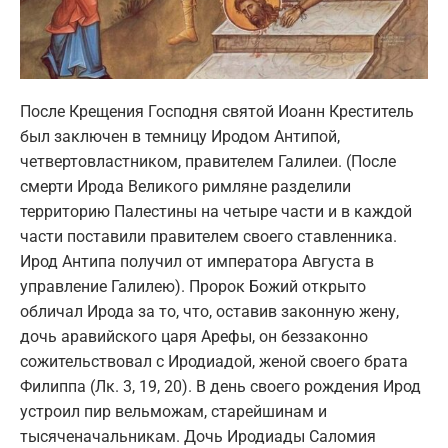
После Крещения Господня святой Иоанн Креститель
был заключен в темницу Иродом Антипой,
четвертовластником, правителем Галилеи. (После
смерти Ирода Великого римляне разделили
территорию Палестины на четыре части и в каждой
части поставили правителем своего ставленника.
Ирод Антипа получил от императора Августа в
управление Галилею). Пророк Божий открыто
обличал Ирода за то, что, оставив законную жену,
дочь аравийского царя Арефы, он беззаконно
сожительствовал с Иродиадой, женой своего брата
Филиппа (Лк. 3, 19, 20). В день своего рождения Ирод
устроил пир вельможам, старейшинам и
тысяченачальникам. Дочь Иродиады Саломия