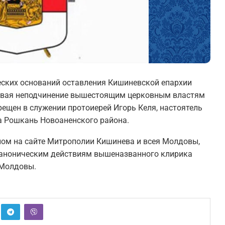
еских оснований оставления Кишиневской епархии
ывая неподчинение вышестоящим церковным властям
рещен в служении протоиерей Игорь Келя, настоятель
а Рошкань Новоаненского района.
ом на сайте Митрополии Кишинева и всея Молдовы,
еканоническим действиям вышеназванного клирика
 Молдовы.