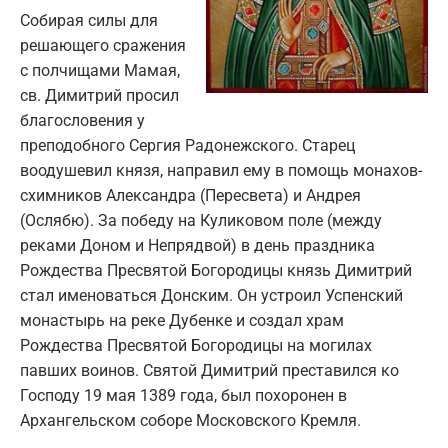
Собирая силы для
решающего сражения
с полчищами Мамая,
св. Димитрий просил
благословения у
преподобного Сергия Радонежского. Старец
воодушевил князя, направил ему в помощь монахов-
схимников Александра (Пересвета) и Андрея
(Ослябю). За победу на Куликовом поле (между
реками Доном и Непрядвой) в день праздника
Рождества Пресвятой Богородицы князь Димитрий
стал именоваться Донским. Он устроил Успенский
монастырь на реке Дубенке и создал храм
Рождества Пресвятой Богородицы на могилах
павших воинов. Святой Димитрий преставился ко
Господу 19 мая 1389 года, был похоронен в
Архангельском соборе Московского Кремля.