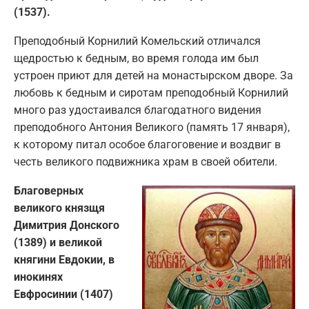
(1537).
Преподобный Корнилий Комельский отличался
щедростью к бедным, во время голода им был
устроен приют для детей на монастырском дворе. За
любовь к бедным и сиротам преподобный Корнилий
много раз удостаивался благодатного видения
преподобного Антония Великого (память 17 января),
к которому питал особое благоговение и воздвиг в
честь великого подвижника храм в своей обители.
Благоверных
великого князщя
Димитрия Донского
(1389) и великой
княгини Евдокии, в
инокинях
Евфросинии (1407)