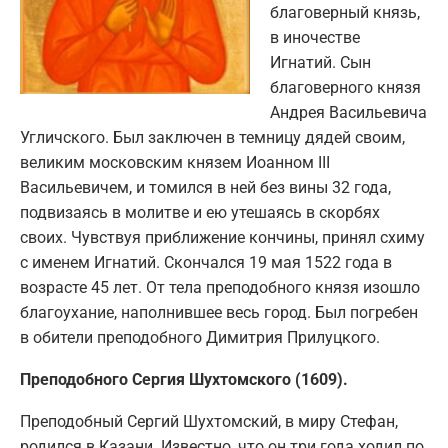
благоверный князь,
в иночестве
Игнатий. Сын
благоверного князя
Андрея Васильевича
Угличского. Был заключен в темницу дядей своим,
великим московским князем Иоанном III
Васильевичем, и томился в ней без вины 32 года,
подвизаясь в молитве и ею утешаясь в скорбях
своих. Чувствуя приближение кончины, принял схиму
с именем Игнатий. Скончался 19 мая 1522 года в
возрасте 45 лет. От тела преподобного князя изошло
благоухание, наполнившее весь город. Был погребен
в обители преподобного Димитрия Прилуцкого.
Преподобного Сергия Шухтомского (1609).
Преподобный Сергий Шухтомский, в миру Стефан,
родился в Казани. Известно, что он три года ходил по