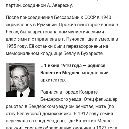
партии, созданной А. Авереску.
После присоединения Бессарабии к СССР в 1940
скрывалась в Румынии. Прожив некоторое время в
Яссах, была арестована коммунистическими
властями и отправлена в г. Пучоаса, где и умерла в
1955 году. Её останки были перезахоронены на
мемориальном кладбище Беллу в Бухаресте.
= 1 июня 1910 года — родился
Валентин Меднек,
молдавский
архитектор.
Родился в городе Комрате,
Бендерского уезда. Отец фельдшер,
работал в Бендерском уездном земстве, мать (по
отцу Белоусова) домохозяйка. В 1912 году семья
переехала в город Бендеры, где Валентин Меднек
получил среднее образование, окончив в 1927 году