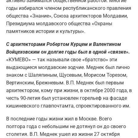
активно занимался общественной работой. Многие
годы избирался членом республиканского правления
общества «Знание», Союза архитекторов Молдавии,
Президиума молдавского общества «Охраны
памятников истории и культуры».
С архитекторами Робертом Курцем и Валентином
Войцеховским он долгие годы был в одной «связке».
«КУМЕВО» — так называли свое «братство» эти
выдающиеся молдавские зодчие. Меднек был лично
знаком с Шаляпиным, Щусевым, Морисом Торезом,
Вертинским, Брежневым. В.П. Меднек был первым
архитектором, кому при жизни, в октябре 2000 года, в
честь 90-летия был установлен горельеф на фасаде
кишиневского главпочтамта, спроектированного им.
В последние годы жизни жил в Москве. Всего
полтора года с небольшим не дотянул он до своего
столетия. В.П. Меднек ушел из жизни 27 октября