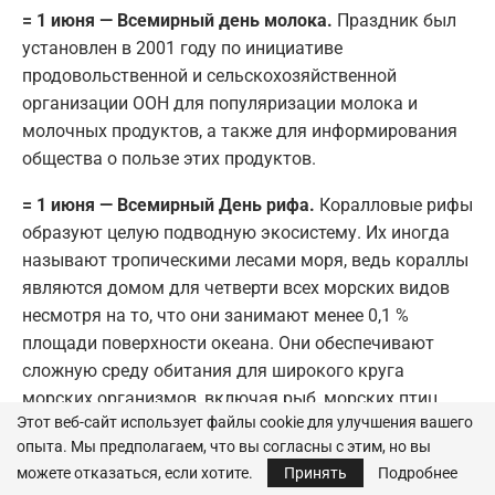
= 1 июня — Всемирный день молока.
Праздник был
установлен в 2001 году по инициативе
продовольственной и сельскохозяйственной
организации ООН для популяризации молока и
молочных продуктов, а также для информирования
общества о пользе этих продуктов.
= 1 июня — Всемирный День рифа.
Коралловые рифы
образуют целую подводную экосистему. Их иногда
называют тропическими лесами моря, ведь кораллы
являются домом для четверти всех морских видов
несмотря на то, что они занимают менее 0,1 %
площади поверхности океана. Они обеспечивают
сложную среду обитания для широкого круга
морских организмов, включая рыб, морских птиц,
Этот веб-сайт использует файлы cookie для улучшения вашего
моллюсков, ракообразных, червей, губок, морских
опыта. Мы предполагаем, что вы согласны с этим, но вы
черепах, морских змей.
можете отказаться, если хотите.
Принять
Подробнее