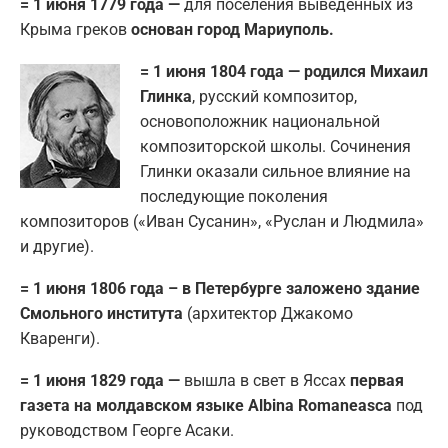
= 1 июня 1779 года —
для поселения выведенных из
Крыма греков
основан город Мариуполь.
= 1 июня 1804 года — родился Михаил
Глинка
, русский композитор,
основоположник национальной
композиторской школы. Сочинения
Глинки оказали сильное влияние на
последующие поколения
композиторов («Иван Сусанин», «Руслан и Людмила»
и другие).
= 1 июня 1806 года – в Петербурге заложено здание
Смольного института
(архитектор Джакомо
Кваренги).
= 1 июня 1829 года —
вышла в свет в Яссах
первая
газета на молдавском языке Albina Romaneasca
под
руководством Георге Асаки.