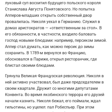
луковый суп восхитил будущего польского короля
Станислава Августа Понятовского. Но попытка
Апперов-младших открыть собственный двор
провалилась. Николя уехал в Германию. Служил в
домах аристократов — «ответственным за стол». В
его обязанности, в частности, входило баловать
господ новыми блюдами: например, персиком зимой.
Аппер стал думать, как можно персик до зимы
сохранить. В 1789-м вернулся во Францию,
обосновался в Париже, открыл ресторанчик, где
блистал своими блюдами.
Грянула Великая Французская революция. Николя в
ней активно участвовал, был даже председателем в
своем квартале. Дружит со многими депутатами
Конвента. Во время якобинского террора его друзей
начали казнить. Николя бежал, его поймали, ждал
гильотины, но уцелел: пал Робеспьер. При этом