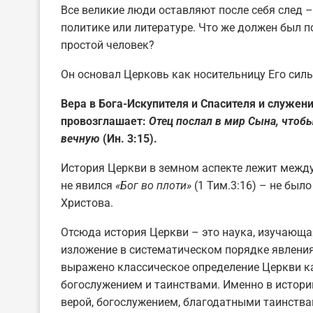
Все великие люди оставляют после себя след – к
политике или литературе. Что же должен был п
простой человек?
Он основал Церковь как носительницу Его силы,
Вера в Бога-Искупителя и Спасителя и служен
провозглашает:
Отец послал в мир Сына, чтоб
вечную
(Ин. 3:15).
История Церкви в земном аспекте лежит межд
не явился
«Бог во плоти»
(1 Тим.3:16) – не было
Христова.
Отсюда история Церкви – это наука, изучающа
изложение в систематическом порядке явления 
выражено классическое определение Церкви ка
богослужением и таинствами. Именно в истор
верой, богослужением, благодатными таинства