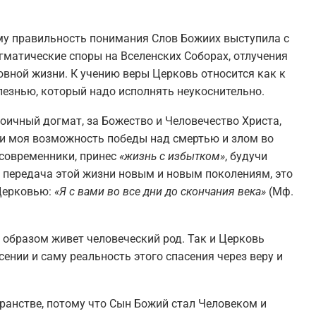
му правильность понимания Слов Божиих выступила с
гматические споры на Вселенских Соборах, отлучения
овной жизни. К учению веры Церковь относится как к
лезнью, который надо исполнять неукоснительно.
оичный догмат, за Божество и Человечество Христа,
ь и моя возможность победы над смертью и злом во
м современники, принес
«жизнь с избытком»
, будучи
о передача этой жизни новым и новым поколениям, это
 Церковью:
«Я с вами во все дни до скончания века»
(Мф.
 образом живет человеческий род. Так и Церковь
сении и саму реальность этого спасения через веру и
транстве, потому что Сын Божий стал Человеком и