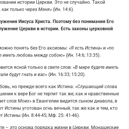
новании истории Церкви. Это не случайно. Такой
, как только через Меня»
(Ин. 14:6).
лужения Иисуса Христа. Поэтому без понимания Его
лужение Церкви в истории. Есть законы церковной
можно понять без Его аксиомы:
«Я есть Истина»
и
«по
ете иметь любовь между собою»
(Ин. 14:6; 13:35).
вится ясной только в свете слов
: «В мире будете иметь
али будут гнать и вас
» (Ин. 16:33; 15:20).
бовь, но прежде всего как Истина:
«Слушающий слова
шении к вере Бог не терпит так же, как и нравственные
ает слов Моих»
в Евангелии видится сыном диавола, в
от Истины уготован огнь вечный, так же как и тем, кто
Истины (Ин. 8:44-45; Мф. 25: 41-46).
сте – это основа порядка жизни в Церкви. Монашеские