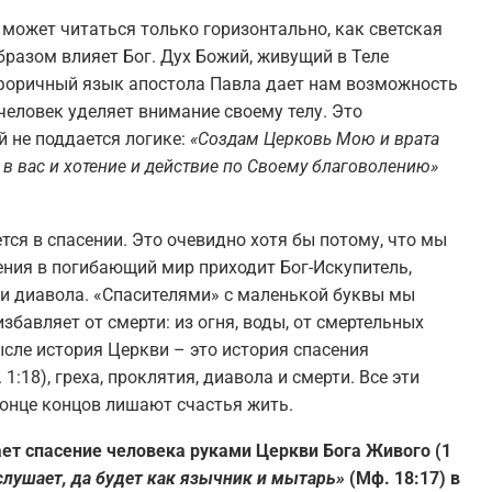
 может читаться только горизонтально, как светская
бразом влияет Бог. Дух Божий, живущий в Теле
афоричный язык апостола Павла дает нам возможность
 человек уделяет внимание своему телу. Это
й не поддается логике:
«Создам Церковь Мою и врата
 в вас и хотение и действие по Своему благоволению»
тся в спасении. Это очевидно хотя бы потому, что мы
ения в погибающий мир приходит Бог-Искупитель,
и и диавола. «Спасителями» с маленькой буквы мы
збавляет от смерти: из огня, воды, от смертельных
сле история Церкви – это история спасения
1:18), греха, проклятия, диавола и смерти. Все эти
онце концов лишают счастья жить.
ет спасение человека руками Церкви Бога Живого (1
слушает, да будет как язычник и мытарь»
(Мф. 18:17) в