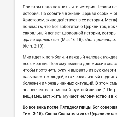
При этом надо помнить, что история Церкви не
история. На события в жизни Церкви особым о
Христовом, живо действует в ее истории. Мет
понимать, что Бог заботится о Церкви так, как
сакральный аспект церковной истории, которы
ада не одолеют ея»
(Мф. 16:18),
«Бог производит
(Флп. 2:13).
Мир идет к погибели, и каждый человек нуждае
все смертны. Поэтому именно для миссии спас
чтобы протянуть руку и вырвать из рук смерт
называем тех людей, кто через личный подвиг и
болезней и чрезвычайных ситуаций. В этом смы
человечества от мелкой, суетной жизни (1 Петр. 
вещи мешают жить, мучают человечество и в к
Во все века после Пятидесятницы Бог соверша
Тим. 3:15). Слова Спасителя
«кто Церкви не по