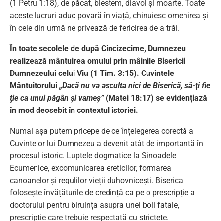
(1 Petru 1:18), de păcat, blestem, diavol și moarte. Toate
aceste lucruri aduc povară în viață, chinuiesc omenirea și
în cele din urmă ne privează de fericirea de a trăi.
În toate secolele de după Cincizecime, Dumnezeu
realizează mântuirea omului prin mâinile Bisericii
Dumnezeului celui Viu (1 Tim. 3:15). Cuvintele
Mântuitorului
„Dacă nu va asculta nici de Biserică, să-ţi fie
ţie ca unui păgân şi vameş”
(Matei 18:17) se evidențiază
în mod deosebit în contextul istoriei.
Numai așa putem pricepe de ce înțelegerea corectă a
Cuvintelor lui Dumnezeu a devenit atât de importantă în
procesul istoric. Luptele dogmatice la Sinoadele
Ecumenice, excomunicarea ereticilor, formarea
canoanelor și regulilor vieții duhovnicești. Biserica
folosește învățăturile de credință ca pe o prescripție a
doctorului pentru biruința asupra unei boli fatale,
prescripție care trebuie respectată cu strictețe.