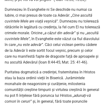
Dumnezeu în Evanghelie ni Se deschide nu numai ca
Iubire, ci mai presus de toate ca Adevăr:
„Cine ascultă
cuvintele Mele are viață veșnică”
. Dumnezeu nu tolerează
rătăcirile în legătură cu credința, la fel cum El nu tolerează
crimele morale. Oricine
„a căzut din adevăr”
și nu „
ascultă
cuvintele Mele”
, în Evanghelie este văzut ca fiul diavolului
în care
„nu este adevăr”
. Căci celui viclean pentru cădere
de la Adevăr îi este sortit focul veșnic, precum și celor
care nu manifestă fapte de dragoste față de aproapele și
nu ascultă Adevărul (Ioan 8:44-45; Mat. 25: 41-46).
Puritatea dogmatică a credinței, fraternitatea în Hristos
stau la baza ordinii vieții în Biserică. Jurămintele
monahale de neagonisire și curățenie, milostenia
comunității creștine timpurii și virtutea creștină în general
nu pot fi înțelese fără porunca lui Hristos
„adunați-vă
comori în ceruri”
și, în general, fără toate poruncile