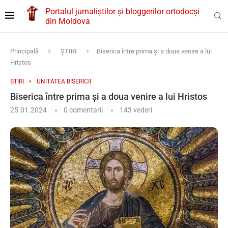
Portalul jurnaliștilor și bloggerilor ortodocși
din Moldova
Principală
ȘTIRI
Biserica între prima și a doua venire a lui
Hristos
ȘTIRI
UNITATEA BISERICII
Biserica între prima și a doua venire a lui Hristos
25.01.2024
0 comentarii
143
vederi