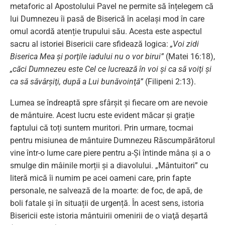
metaforic al Apostolului Pavel ne permite să înțelegem că
lui Dumnezeu îi pasă de Biserică în același mod în care
omul acordă atenție trupului său. Acesta este aspectul
sacru al istoriei Bisericii care sfidează logica:
„Voi zidi
Biserica Mea şi porţile iadului nu o vor birui”
(Matei 16:18),
„căci Dumnezeu este Cel ce lucrează în voi şi ca să voiţi şi
ca să săvârşiţi, după a Lui bunăvoinţă”
(Filipeni 2:13).
Lumea se îndreaptă spre sfârșit și fiecare om are nevoie
de mântuire. Acest lucru este evident măcar și grație
faptului că toți suntem muritori. Prin urmare, tocmai
pentru misiunea de mântuire Dumnezeu Răscumpărătorul
vine într-o lume care piere pentru a-Și întinde mâna și a o
smulge din mâinile morții și a diavolului. „Mântuitori” cu
literă mică îi numim pe acei oameni care, prin fapte
personale, ne salvează de la moarte: de foc, de apă, de
boli fatale și în situații de urgență. În acest sens, istoria
Bisericii este istoria mântuirii omenirii de o viaţă deşartă