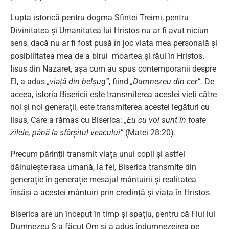
Lupta istorică pentru dogma Sfintei Treimi, pentru
Divinitatea și Umanitatea lui Hristos nu ar fi avut niciun
sens, dacă nu ar fi fost pusă în joc viața mea personală și
posibilitatea mea de a birui moartea și răul în Hristos.
Iisus din Nazaret, așa cum au spus contemporanii despre
El, a adus
„viață din belșug”
, fiind
„Dumnezeu din cer”
. De
aceea, istoria Bisericii este transmiterea acestei vieți către
noi și noi generații, este transmiterea acestei legături cu
Iisus, Care a rămas cu Biserica:
„Eu cu voi sunt în toate
zilele, până la sfârşitul veacului”
(Matei 28:20).
Precum părinții transmit viața unui copil și astfel
dăinuiește rasa umană, la fel, Biserica transmite din
generație în generație mesajul mântuirii și realitatea
însăși a acestei mântuiri prin credință și viața în Hristos.
Biserica are un început în timp și spațiu, pentru că Fiul lui
Dumnezeu S-a făcut Om și a adus îndumnezeirea pe