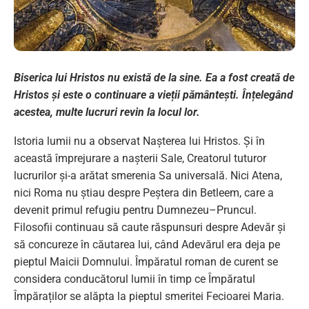
Biserica lui Hristos nu există de la sine. Ea a fost creată de
Hristos și este o continuare a vieții pământești. Înțelegând
acestea, multe lucruri revin la locul lor.
Istoria lumii nu a observat Nașterea lui Hristos. Și în
această împrejurare a nașterii Sale, Creatorul tuturor
lucrurilor și-a arătat smerenia Sa universală. Nici Atena,
nici Roma nu știau despre Peștera din Betleem, care a
devenit primul refugiu pentru Dumnezeu–Pruncul.
Filosofii continuau să caute răspunsuri despre Adevăr și
să concureze în căutarea lui, când Adevărul era deja pe
pieptul Maicii Domnului. Împăratul roman de curent se
considera conducătorul lumii în timp ce Împăratul
Împăraților se alăpta la pieptul smeritei Fecioarei Maria.