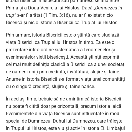
Istoria Bisericii în aspectul său pământesc se află între
Prima și a Doua Venire a lui Hristos. Dacă
„Dumnezeu în
trup”
s-ar fi arătat (1 Tim. 3:16), nu ar fi existat nicio
Biserică și nicio istorie a Bisericii ca Trup al lui Hristos.
Prin urmare, istoria Bisericii este o știință care studiază
viața Bisericii ca Trup al lui Hristos în timp. Ea este o
prezentare într-o ordine sistematică a fenomenelor și
evenimentelor vieții bisericești. Această știință exprimă
cel mai mult definiția clasică a Bisericii ca a unei societăți
de oameni uniți prin credință, învățătură, slujire și taine.
Anume în istoria Bisericii s-a format viața unei comunități
cu o singură credință, slujire și taine harice.
În același timp, trebuie să ne amintim că istoria Bisericii
nu poate fi citită doar pe orizontală, precum istoria laică.
Evenimentele din viața Bisericii sunt influențate în mod
special de Dumnezeu. Duhul lui Dumnezeu, care trăiește
în Trupul lui Hristos, este viu și activ în istoria Ei. Limbajul