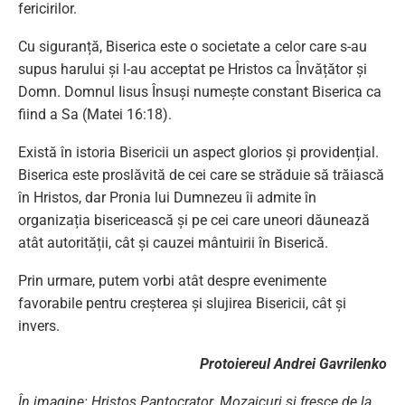
fericirilor.
Cu siguranță, Biserica este o societate a celor care s-au
supus harului și l-au acceptat pe Hristos ca Învățător și
Domn. Domnul Iisus Însuși numește constant Biserica ca
fiind a Sa (Matei 16:18).
Există în istoria Bisericii un aspect glorios și providențial.
Biserica este proslăvită de cei care se străduie să trăiască
în Hristos, dar Pronia lui Dumnezeu îi admite în
organizația bisericească și pe cei care uneori dăunează
atât autorității, cât și cauzei mântuirii în Biserică.
Prin urmare, putem vorbi atât despre evenimente
favorabile pentru creșterea și slujirea Bisericii, cât și
invers.
Protoiereul Andrei Gavrilenko
În imagine: Hristos Pantocrator. Mozaicuri și fresce de la