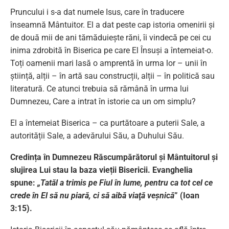
Pruncului i s-a dat numele Isus, care în traducere
înseamnă Mântuitor. El a dat peste cap istoria omenirii și
de două mii de ani tămăduiește răni, îi vindecă pe cei cu
inima zdrobită în Biserica pe care El Însuși a întemeiat-o.
Toți oamenii mari lasă o amprentă în urma lor – unii în
știință, alții – în artă sau construcții, alții – în politică sau
literatură. Ce atunci trebuia să rămână în urma lui
Dumnezeu, Care a intrat în istorie ca un om simplu?
El a întemeiat Biserica – ca purtătoare a puterii Sale, a
autorității Sale, a adevărului Său, a Duhului Său.
Credința în Dumnezeu Răscumpărătorul și Mântuitorul și
slujirea Lui stau la baza vieții Bisericii. Evanghelia
spune:
„Tatăl a trimis pe Fiul în lume, pentru ca tot cel ce
crede în El să nu piară, ci să aibă viaţă veşnică
” (Ioan
3:15).