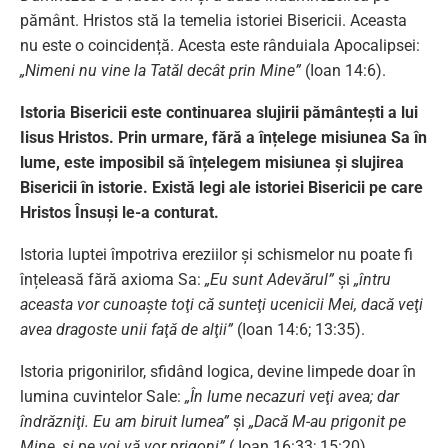
pământ. Hristos stă la temelia istoriei Bisericii. Aceasta
nu este o coincidență. Acesta este rânduiala Apocalipsei:
„Nimeni nu vine la Tatăl decât prin Mine”
(Ioan 14:6).
Istoria Bisericii este continuarea slujirii pământești a lui
Iisus Hristos. Prin urmare, fără a înțelege misiunea Sa în
lume, este imposibil să înțelegem misiunea și slujirea
Bisericii în istorie. Există legi ale istoriei Bisericii pe care
Hristos Însuși le-a conturat.
Istoria luptei împotriva ereziilor și schismelor nu poate fi
înțeleasă fără axioma Sa:
„Eu sunt Adevărul”
și
„întru
aceasta vor cunoaşte toţi că sunteţi ucenicii Mei, dacă veţi
avea dragoste unii faţă de alţii”
(Ioan 14:6; 13:35).
Istoria prigonirilor, sfidând logica, devine limpede doar în
lumina cuvintelor Sale:
„În lume necazuri veţi avea; dar
îndrăzniţi. Eu am biruit lumea”
și
„Dacă M-au prigonit pe
Mine, şi pe voi vă vor prigoni”
( Ioan 16:33; 15:20).