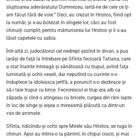
slujitoarea adevăratului Dumnezeu, iartă-ne de cele ce ţi-
am făcut fără de voie.” Deci, au crezut în Hristos, fiind opt
la număr, şi s-au botezat în sîngele lor; căci au fost
chinuiţi cumplit, pentru mărturisirea lui Hristos şi li s-au
tăiat capetele cu sabia.
Într-altă zi, judecătorul cel nedrept şezînd în divan, a pus
iarăşi de faţă la întrebare pe Sfînta fecioară Tatiana, care
a stat înainte întreagă şi sănătoasă cu trupul, avînd faţa
luminată şi ochii veseli, dar neputînd cu cuvinte s-o
înduplece la idoleasca jertfă, a poruncit s-o dezbrace şi
să-i taie trupul cu brice. Feciorescul ei trup era alb ca
zăpada şi cînd o atingeau cu bricele, curgea din răni lapte
în loc de sînge şi ieşea o mireasmă plăcută ca dintr-un
vas de aromate.
Sfînta, ridicîndu-şi ochii spre Mirele său Hristos, se ruga în
chinuri. Apoi au întins-o la pămînt, în chipul crucii, şi mai