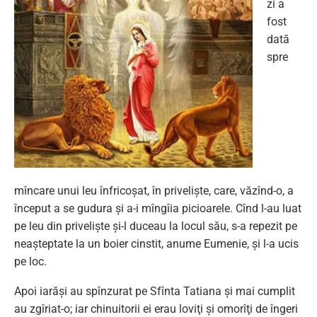
zi a
fost
dată
spre
mîncare unui leu înfricoşat, în privelişte, care, văzînd-o, a
început a se gudura şi a-i mîngîia picioarele. Cînd l-au luat
pe leu din privelişte şi-l duceau la locul său, s-a repezit pe
neaşteptate la un boier cinstit, anume Eumenie, şi l-a ucis
pe loc.
Apoi iarăşi au spînzurat pe Sfînta Tatiana şi mai cumplit
au zgîriat-o; iar chinuitorii ei erau loviţi şi omorîţi de îngeri