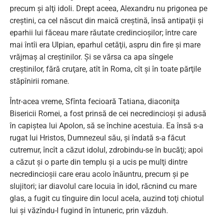
precum şi alţi idoli. Drept aceea, Alexandru nu prigonea pe
creştini, ca cel născut din maică creştină, însă antipaţii şi
eparhii lui făceau mare răutate credincioşilor; între care
mai întîi era Ulpian, eparhul cetăţii, aspru din fire şi mare
vrăjmaş al creştinilor. Şi se vărsa ca apa sîngele
creştinilor, fără cruţare, atît în Roma, cît şi în toate părţile
stăpînirii romane.
Într-acea vreme, Sfînta fecioară Tatiana, diaconiţa
Bisericii Romei, a fost prinsă de cei necredincioşi şi adusă
în capiştea lui Apolon, să se închine acestuia. Ea însă s-a
rugat lui Hristos, Dumnezeul său, şi îndată s-a făcut
cutremur, încît a căzut idolul, zdrobindu-se în bucăţi; apoi
a căzut şi o parte din templu şi a ucis pe mulţi dintre
necredincioşii care erau acolo înăuntru, precum şi pe
slujitori; iar diavolul care locuia în idol, răcnind cu mare
glas, a fugit cu tînguire din locul acela, auzind toţi chiotul
lui şi văzîndu-l fugind în întuneric, prin văzduh.