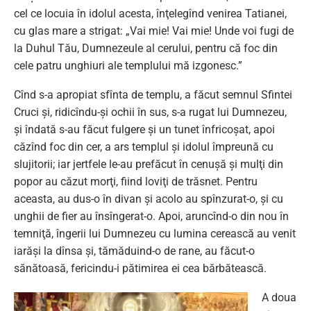
cel ce locuia în idolul acesta, înţelegînd venirea Tatianei,
cu glas mare a strigat: „Vai mie! Vai mie! Unde voi fugi de
la Duhul Tău, Dumnezeule al cerului, pentru că foc din
cele patru unghiuri ale templului mă izgonesc.”
Cînd s-a apropiat sfînta de templu, a făcut semnul Sfintei
Cruci şi, ridicîndu-şi ochii în sus, s-a rugat lui Dumnezeu,
şi îndată s-au făcut fulgere şi un tunet înfricoşat, apoi
căzînd foc din cer, a ars templul şi idolul împreună cu
slujitorii; iar jertfele le-au prefăcut în cenuşă şi mulţi din
popor au căzut morţi, fiind loviţi de trăsnet. Pentru
aceasta, au dus-o în divan şi acolo au spînzurat-o, şi cu
unghii de fier au însîngerat-o. Apoi, aruncînd-o din nou în
temniţă, îngerii lui Dumnezeu cu lumina cerească au venit
iarăşi la dînsa şi, tămăduind-o de rane, au făcut-o
sănătoasă, fericindu-i pătimirea ei cea bărbătească.
A doua