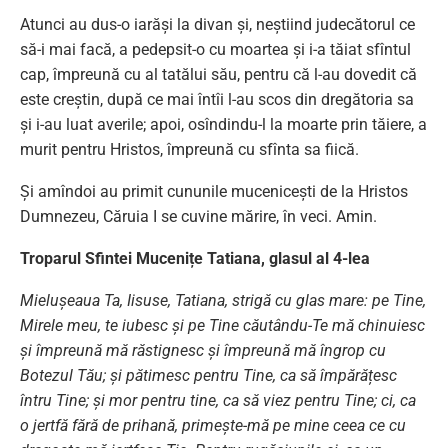
Atunci au dus-o iarăşi la divan şi, neştiind judecătorul ce
să-i mai facă, a pedepsit-o cu moartea şi i-a tăiat sfîntul
cap, împreună cu al tatălui său, pentru că l-au dovedit că
este creştin, după ce mai întîi l-au scos din dregătoria sa
şi i-au luat averile; apoi, osîndindu-l la moarte prin tăiere, a
murit pentru Hristos, împreună cu sfînta sa fiică.
Şi amîndoi au primit cununile muceniceşti de la Hristos
Dumnezeu, Căruia I se cuvine mărire, în veci. Amin.
Troparul Sfintei Mucenițe Tatiana, glasul al 4-lea
Mieluşeaua Ta, Iisuse, Tatiana, strigă cu glas mare: pe Tine,
Mirele meu, te iubesc și pe Tine căutându-Te mă chinuiesc
și împreună mă răstignesc și împreună mă îngrop cu
Botezul Tău; și pătimesc pentru Tine, ca să împărățesc
întru Tine; și mor pentru tine, ca să viez pentru Tine; ci, ca
o jertfă fără de prihană, primește-mă pe mine ceea ce cu