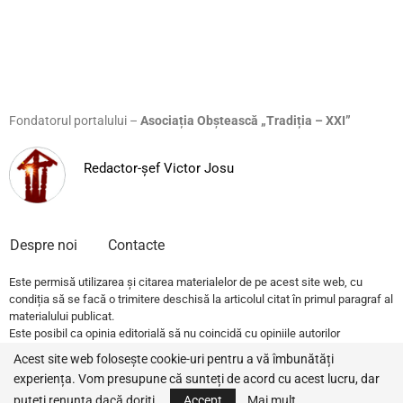
Fondatorul portalului –
Asociația Obștească „Tradiția – XXI”
Redactor-șef Victor Josu
Despre noi
Contacte
Este permisă utilizarea și citarea materialelor de pe acest site web, cu
condiția să se facă o trimitere deschisă la articolul citat în primul paragraf al
materialului publicat.
Este posibil ca opinia editorială să nu coincidă cu opiniile autorilor
publicațiilor.
Acest site web folosește cookie-uri pentru a vă îmbunătăți
experiența. Vom presupune că sunteți de acord cu acest lucru, dar
© 2022 – All Rights Reserved.
Traditia.md
puteți renunța dacă doriți.
Accept
Mai mult