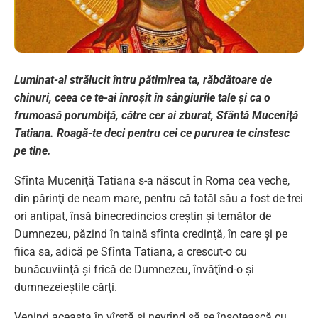
Luminat-ai strălucit întru pătimirea ta, răbdătoare de
chinuri, ceea ce te-ai înroşit în sângiurile tale şi ca o
frumoasă porumbiţă, către cer ai zburat, Sfântă Muceniţă
Tatiana. Roagă-te deci pentru cei ce pururea te cinstesc
pe tine.
Sfînta Muceniţă Tatiana s-a născut în Roma cea veche,
din părinţi de neam mare, pentru că tatăl său a fost de trei
ori antipat, însă binecredincios creştin şi temător de
Dumnezeu, păzind în taină sfînta credinţă, în care şi pe
fiica sa, adică pe Sfînta Tatiana, a crescut-o cu
bunăcuviinţă şi frică de Dumnezeu, învăţînd-o şi
dumnezeieştile cărţi.
Venind aceasta în vîrstă şi nevrînd să se însoţească cu