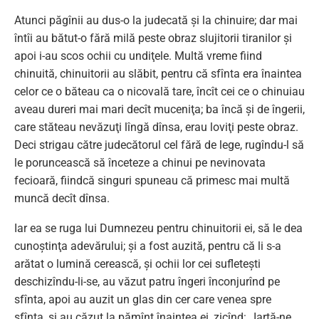
Atunci păgînii au dus-o la judecată şi la chinuire; dar mai
întîi au bătut-o fără milă peste obraz slujitorii tiranilor şi
apoi i-au scos ochii cu undiţele. Multă vreme fiind
chinuită, chinuitorii au slăbit, pentru că sfînta era înaintea
celor ce o băteau ca o nicovală tare, încît cei ce o chinuiau
aveau dureri mai mari decît muceniţa; ba încă şi de îngerii,
care stăteau nevăzuţi lîngă dînsa, erau loviţi peste obraz.
Deci strigau către judecătorul cel fără de lege, rugîndu-l să
le poruncească să înceteze a chinui pe nevinovata
fecioară, fiindcă singuri spuneau că primesc mai multă
muncă decît dînsa.
Iar ea se ruga lui Dumnezeu pentru chinuitorii ei, să le dea
cunoştinţa adevărului; şi a fost auzită, pentru că li s-a
arătat o lumină cerească, şi ochii lor cei sufleteşti
deschizîndu-li-se, au văzut patru îngeri înconjurînd pe
sfînta, apoi au auzit un glas din cer care venea spre
sfînta, şi au căzut la pămînt înaintea ei, zicînd: „Iartă-ne,