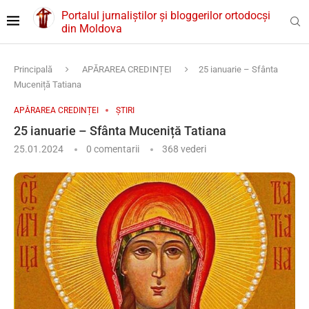
Portalul jurnaliștilor și bloggerilor ortodocși
din Moldova
Principală
APĂRAREA CREDINȚEI
25 ianuarie – Sfânta
Muceniță Tatiana
APĂRAREA CREDINȚEI
ȘTIRI
25 ianuarie – Sfânta Muceniță Tatiana
25.01.2024
0 comentarii
368
vederi