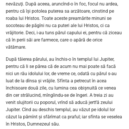
nevăzuţi. După aceea, aruncînd-o în foc, focul nu ardea,
pentru că îşi potolea puterea sa arzătoare, cinstind pe
roaba lui Hristos. Toate aceste preamărite minuni se
socoteau de păgîni nu ca puteri ale lui Hristos, ci ca
vrăjitorie. Deci, i-au tuns părul capului ei, pentru că ziceau
că în perii săi are farmece, care o apără de orice
vătămare.
După tăierea părului, au închis-o în templul lui Jupiter,
pentru că li se părea că de acum nu mai poate să facă
nici un rău idolului lor, de vreme ce, odată cu părul s-au
luat de la dînsa şi vrăjile. Sfînta a petrecut în acea
închisoare două zile, cu lumina cea obişnuită ce venea
din cer strălucind, mîngîindu-se de îngeri. A treia zi au
venit slujitorii cu poporul, vrînd să aducă jertfă zeului
Jupiter. Cînd au deschis templul, au văzut pe idolul lor
căzut la pămînt şi sfărîmat ca praful; iar sfînta se veselea
în Hristos, Dumnezeul său.