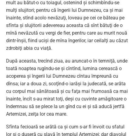
mult au bătut-o cu toiagul, ostenind şi schimbîndu-se
mulţi slujitori; pentru că îngerii lui Dumnezeu, ca şi mai
înainte, stînd acolo nevăzuţi, loveau pe cei ce băteau pe
sfînta şi slujitorii adevereau aceasta că sînt bătuţi de o
mînă nevăzută cu vergi de fier, pentru care au murit nouă
dintr-înşii, fiind ucişi de mîna îngerilor, iar ceilalţi au căzut
zdrobiţi abia cu viaţă.
După aceasta, trecînd ziua, au aruncat-o în temniţă, unde
toată noaptea rugîndu-se şi cîntînd, lumina cerească o
acoperea şi îngerii lui Dumnezeu cîntau împreună cu
dînsa; iar a doua zi, scoţînd-o iarăşi la judecată, se arăta
cu corpul mai sănătoasă şi cu faţa mai frumoasă ca mai
înainte, încît s-au mirat toţi, deşi cu cuvinte amăgitoare o
îndemnau să se plece la un gînd cu ei şi să aducă jertfă
Artemizei, zeiţa lor cea mare.
Sfînta fecioară se arătă ca şi cum s-ar fi învoit cu sfatul
lor şi o duseră cu slavă în templul Artemizei; dar diavolul