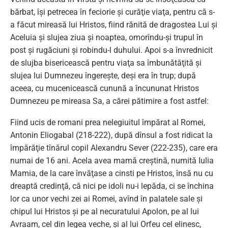
bărbat, îşi petrecea în feciorie şi curăţie viaţa, pentru că s-
a făcut mireasă lui Hristos, fiind rănită de dragostea Lui şi
Aceluia şi slujea ziua şi noaptea, omorîndu-şi trupul în
post şi rugăciuni şi robindu-l duhului. Apoi s-a învrednicit
de slujba bisericească pentru viaţa sa îmbunătăţită şi
slujea lui Dumnezeu îngereşte, deşi era în trup; după
aceea, cu mucenicească cunună a încununat Hristos
Dumnezeu pe mireasa Sa, a cărei pătimire a fost astfel:
Fiind ucis de romani prea nelegiuitul împărat al Romei,
Antonin Eliogabal (218-222), după dînsul a fost ridicat la
împărăţie tînărul copil Alexandru Sever (222-235), care era
numai de 16 ani. Acela avea mamă creştină, numită Iulia
Mamia, de la care învăţase a cinsti pe Hristos, însă nu cu
dreaptă credinţă, că nici pe idoli nu-i lepăda, ci se închina
lor ca unor vechi zei ai Romei, avînd în palatele sale şi
chipul lui Hristos şi pe al necuratului Apolon, pe al lui
Avraam, cel din legea veche, şi al lui Orfeu cel elinesc,