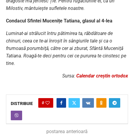
dragoste mă jertfesc Ție. Pentru rugăciunile ei, ca un
Milostiv, mântuiește sufletele noastre.
Condacul Sfintei Mucenițe Tatiana, glasul al 4-lea
Luminat-ai strălucit întru pătimirea ta, răbdătoare de
chinuri, ceea ce te-ai înroşit în sângiurile tale şi ca o
frumoasă porumbiţă, către cer ai zburat, Sfântă Muceniţă
Tatiana. Roagă-te deci pentru cei ce pururea te cinstesc pe
tine.
Sursa:
Calendar creștin ortodox
0
DISTRIBUIE
postarea anterioară