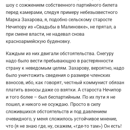
шоу с сожжением собственного партийного билета
перед камерами, следуя примеру небезызвестного
Марка Захарова, я, подобно сельскому старосте
Нечипору из «Свадьбы в Малиновке», не прятал, а
при смене власти, не надевал снова
красноармейскую буденовку.
Каждым из них двигали обстоятельства. Снегуру
надо было вести пребывающую в растерянности
страну к неведомым целям. Захарову, вероятно, надо
было уничтожить сведения о размере членских
взносов, ибо, как говорят, честный коммунист обязан
платить взносы даже со взятки. А староста Нечипор
и того более – был беспартийным. По их пути я не
пошел, и никого не осуждаю. Просто в силу
сложившихся обстоятельств и под давлением
очевидного, у меня сложилось устойчивое мнение,
что (я не знаю где, ну, скажем, «где-то там») Он есть!