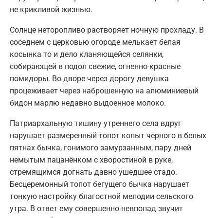
не крикливой жизнью.
Солнце неторопливо растворяет ночную прохладу. В
соседнем с церковью огороде мелькает белая
косынка то и дело кланяющейся селянки,
собирающей в подол свежие, огненно-красные
помидоры. Во дворе через дорогу девушка
процеживает через наброшенную на алюминиевый
бидон марлю недавно выдоенное молоко.
Патриархальную тишину утреннего села вдруг
нарушает размеренный топот копыт черного в белых
пятнах бычка, гонимого замурзанным, пару дней
немытым пацанёнком с хворостиной в руке,
стремящимся догнать давно ушедшее стадо.
Бесцеремонный топот бегущего бычка нарушает
тонкую настройку благостной мелодии сельского
утра. В ответ ему совершенно невпопад звучит