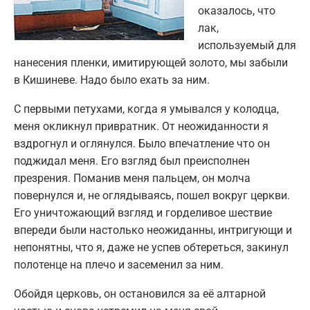
оказалось, что
лак,
используемый для
нанесения пленки, имитирующей золото, мы забыли
в Кишиневе. Надо было ехать за ним.
С первыми петухами, когда я умывался у колодца,
меня окликнул привратник. От неожиданности я
вздрогнул и оглянулся. Было впечатление что он
поджидал меня. Его взгляд был преисполнен
презрения. Поманив меня пальцем, он молча
повернулся и, не оглядываясь, пошел вокруг церкви.
Его уничтожающий взгляд и горделивое шествие
впереди были настолько неожиданны, интригующи и
непонятны, что я, даже не успев обтереться, закинул
полотенце на плечо и засеменил за ним.
Обойдя церковь, он остановился за её алтарной