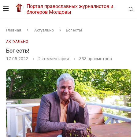
Портал православных журналистов и
блогеров Молдовы
Главная
Актуально
Бог есть!
АКТУАЛЬНО
Бог есть!
17.05.2022
2 комментария
333
просмотров