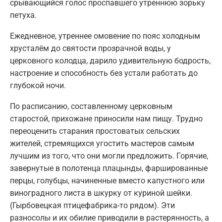
срывающийся голос проспавшего утреннюю зорьку
петуха.
Ежедневное, утреннее омовение по пояс холодным
хрусталём до святости прозрачной воды, у
церковного колодца, дарило удивительную бодрость,
настроение и способность без устали работать до
глубокой ночи.
По расписанию, составленному церковным
старостой, прихожане приносили нам пищу. Трудно
переоценить старания простоватых сельских
жителей, стремящихся угостить мастеров самым
лучшим из того, что они могли предложить. Горячие,
завернутые в полотенца плацынды, фаршированные
перцы, голубцы, начиненные вместо капустного или
виноградного листа в шкурку от куриной шейки.
(Гырбовецкая птицефабрика-то рядом). Эти
разносолы и их обилие приводили в растерянность, а