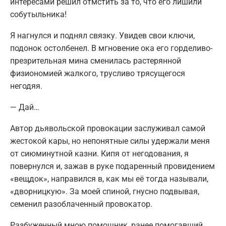
интересами решил отмстить за то, что его лишили
собутыльника!
Я нагнулся и поднял связку. Увидев свои ключи,
подонок остолбенел. В мгновение ока его горделиво-
презрительная мина сменилась растерянной
физиономией жалкого, трусливо трясущегося
негодяя.
— Дай…
Автор дьявольской провокации заслуживал самой
жестокой кары, но непонятные силы удержали меня
от сиюминутной казни. Кипя от негодования, я
повернулся и, зажав в руке подаренный провидением
«вещдок», направился в, как мы её тогда называли,
«дворницкую». За моей спиной, гнусно подвывая,
семенил разоблаченный провокатор.
Разбуженный мною помощник, ранее помогавший