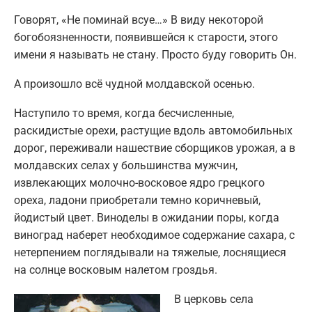
Говорят, «Не поминай всуе…» В виду некоторой
богобоязненности, появившейся к старости, этого
имени я называть не стану. Просто буду говорить Он.
А произошло всё чудной молдавской осенью.
Наступило то время, когда бесчисленные,
раскидистые орехи, растущие вдоль автомобильных
дорог, переживали нашествие сборщиков урожая, а в
молдавских селах у большинства мужчин,
извлекающих молочно-восковое ядро грецкого
ореха, ладони приобретали темно коричневый,
йодистый цвет. Виноделы в ожидании поры, когда
виноград наберет необходимое содержание сахара, с
нетерпением поглядывали на тяжелые, лоснящиеся
на солнце восковым налетом гроздья.
В церковь села