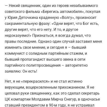
— Некий священник, один из героев незабываемого
советского фильма «Берегись автомобиля», покупая
у Юрия Деточкина краденную «Волгу», произносит
сакраментальную фразу: «Одни верят, что Бог есть,
другие верят, что его нету. И то, и другое
недоказуемо!» Признаться, я всегда думал, что
правы последние. Однако один случай заставил меня
изменить свое мнение, и сегодня я – бывший
коммунист с солидным партийным стажем, и
бывший пропагандист высшего звена в сети
партийного политпросвещения – авторитетно
заявляю: Он есть!
Нет, я не «перекрасился» и не стал истинно
верующим, воцерковленным прихожанином. Я не
целовал руки священнику, как это сделал секретарь
ЦК компартии Молдавии Мирча Снегур, в одночасье
ставший президентом в 90-м году, я не устраивал