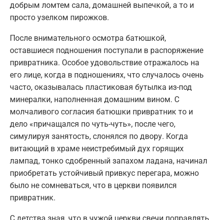
добрым ломтем сала, домашней выпечкой, а то и
просто узелком пирожков.
После внимательного осмотра батюшкой,
оставшиеся подношения поступали в распоряжение
привратника. Особое удовольствие отражалось на
его лице, когда в подношениях, что случалось очень
часто, оказывалась пластиковая бутылка из-под
минералки, наполненная домашним вином. С
молчаливого согласия батюшки привратник то и
дело «причащался по чуть-чуть», после чего,
симулируя занятость, слонялся по двору. Когда
витающий в храме неистребимый дух горящих
лампад, тонко сдобренный запахом ладана, начинал
приобретать устойчивый привкус перегара, можно
было не сомневаться, что в церкви появился
привратник.
С детства зная, что в чужой церкви свечи поправлять