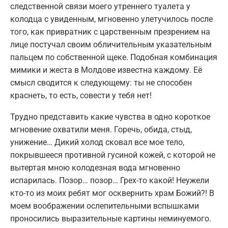
следственной связи моего утреннего туалета у
колодца с увиденным, мгновенно улетучилось после
того, как привратник с царственным презрением на
лице постучал своим обличительным указательным
пальцем по собственной щеке. Подобная комбинация
мимики и жеста в Молдове известна каждому. Её
смысл сводится к следующему: ты не способен
краснеть, то есть, совести у тебя нет!
Трудно представить какие чувства в одно короткое
мгновение охватили меня. Горечь, обида, стыд,
унижение… Дикий холод сковал все мое тело,
покрывшееся противной гусиной кожей, с которой не
вытертая мною колодезная вода мгновенно
испарилась. Позор… позор… Грех-то какой! Неужели
кто-то из моих ребят мог осквернить храм Божий?! В
моем воображении ослепительными вспышками
проносились выразительные картины неминуемого.