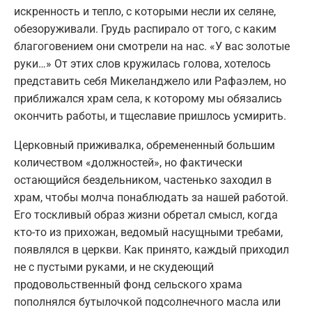
искренность и тепло, с которыми несли их селяне,
обезоруживали. Грудь распирало от того, с каким
благоговением они смотрели на нас. «У вас золотые
руки…» От этих слов кружилась голова, хотелось
представить себя Микеланджело или Рафаэлем, но
приближался храм села, к которому мы обязались
окончить работы, и тщеславие пришлось усмирить.
Церковный приживалка, обремененный большим
количеством «должностей», но фактически
остающийся бездельником, частенько заходил в
храм, чтобы молча понаблюдать за нашей работой.
Его тоскливый образ жизни обретал смысл, когда
кто-то из прихожан, ведомый насущными требами,
появлялся в церкви. Как принято, каждый приходил
не с пустыми руками, и не скудеющий
продовольственный фонд сельского храма
пополнялся бутылочкой подсолнечного масла или