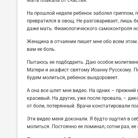
Мать плакала от счастья.
На прошлой неделе ребенок заболел гриппом, п
превратился в овощ. Не разговаривает, лишь бес
даже мать. Физиологического самоконтроля нол
Женщина в отчаянии пишет мне обо всем этом. 
вам ее боль.
Пытаюсь ее подбодрить. Даю особое молитвен
Матери и акафист святому Иоанну Русскому. По
будем молиться, ребенок выздоровеет.
А она все шлет мне видео. На одних – прежни
красивый. На других, уже после провала, – д
от боли, потерянный. Врачи констатировали по
Эти видео меня доконали. Я будто ощутил в се
молиться. Постоянно ее поминал, сотни раз, ее 