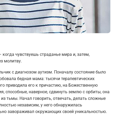
– когда чувствуешь страданье мира и, затем,
ез молитву.
льчик с диагнозом аутизм. Поначалу состояние было
робовала бедная мама: тысячи терапевтических
его приводила его к причастию, на Божественную
я, способные, наверное, сдвинуть землю с орбиты, она
из тьмы. Начал говорить, отвечать, делать сложные
лностью независим, у него обнаружилась
льно завораживал окружающих своей уникальностью.