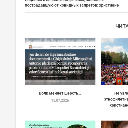
пострадавшую от ковидных запретов: христиане
ЧИТ
Волк меняет шерсть…
Не увл
этнофилетиз
15.07.2026
христиан