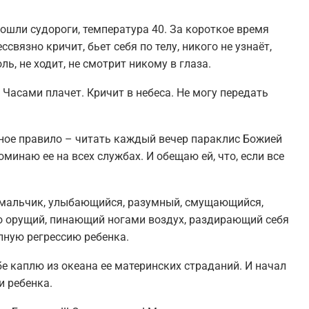
ошли судороги, температура 40. За короткое время
связно кричит, бьет себя по телу, никого не узнаёт,
ь, не ходит, не смотрит никому в глаза.
Часами плачет. Кричит в небеса. Не могу передать
ное правило – читать каждый вечер параклис Божией
минаю ее на всех службах. И обещаю ей, что, если все
й мальчик, улыбающийся, разумный, смущающийся,
ико орущий, пинающий ногами воздух, раздирающий себя
лную регрессию ребенка.
бе каплю из океана ее материнских страданий. И начал
и ребенка.