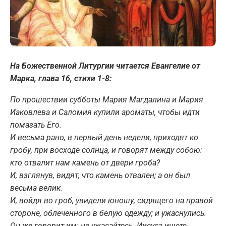
На Божественной Литургии читается Евангелие от
Марка, глава 16, стихи 1-8:
По прошествии субботы Мария Магдалина и Мария
Иаковлева и Саломия купили ароматы, чтобы идти
помазать Его.
И весьма рано, в первый день недели, приходят ко
гробу, при восходе солнца, и говорят между собою:
кто отвалит нам камень от двери гроба?
И, взглянув, видят, что камень отвален; а он был
весьма велик.
И, войдя во гроб, увидели юношу, сидящего на правой
стороне, облеченного в белую одежду; и ужаснулись.
Он же говорит им: не ужасайтесь. Иисуса ищете