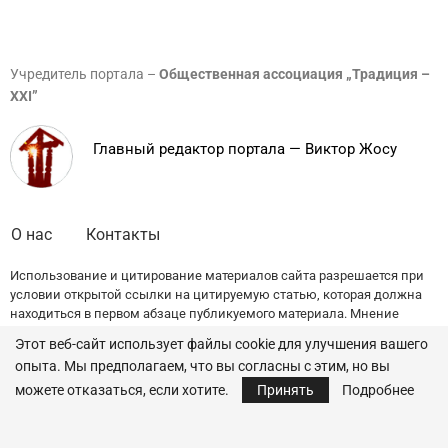
Учредитель портала –
Общественная ассоциация „Традиция –
XXI”
Главный редактор портала — Виктор Жосу
О нас
Контакты
Использование и цитирование материалов сайта разрешается при
условии открытой ссылки на цитируемую статью, которая должна
находиться в первом абзаце публикуемого материала. Мнение
редакции может не совпадать с точкой зрения авторов публикаций.
Этот веб-сайт использует файлы cookie для улучшения вашего
опыта. Мы предполагаем, что вы согласны с этим, но вы
© 2022 — All Rights Reserved.
Traditia.md
можете отказаться, если хотите.
Принять
Подробнее