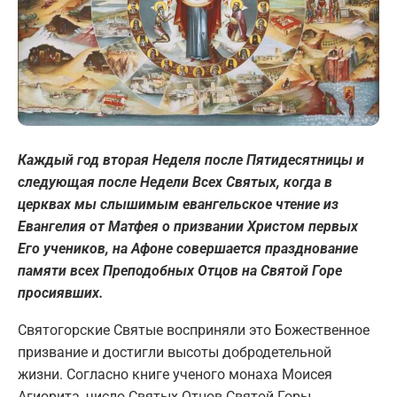
Каждый год вторая Неделя после Пятидесятницы и
следующая после Недели Всех Святых, когда в
церквах мы слышимым евангельское чтение из
Евангелия от Матфея о призвании Христом первых
Его учеников, на Афоне совершается празднование
памяти всех Преподобных Отцов на Святой Горе
просиявших.
Святогорские Святые восприняли это Божественное
призвание и достигли высоты добродетельной
жизни. Согласно книге ученого монаха Моисея
Агиорита, число Святых Отцов Святой Горы