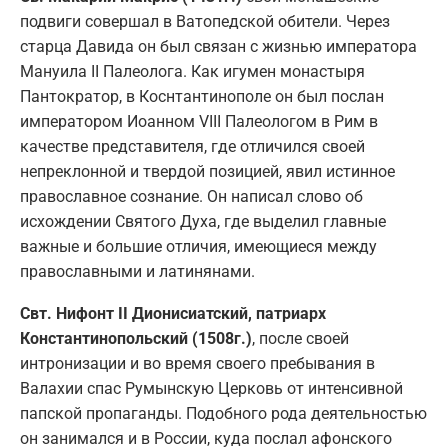
подвиги совершал в Ватопедской обители. Через
старца Давида он был связан с жизнью императора
Мануила II Палеолога. Как игумен монастыря
Пантократор, в Коснтантинополе он был послан
императором Иоанном VIII Палеологом в Рим в
качестве представителя, где отличился своей
непреклонной и твердой позицией, явил истинное
православное сознание. Он написал слово об
исхождении Святого Духа, где выделил главные
важные и большие отличия, имеющиеся между
православными и латинянами.
Свт. Нифонт II Дионисиатский, патриарх
Константинопольский (1508г.)
, после своей
интронизации и во время своего пребывания в
Валахии спас Румынскую Церковь от интенсивной
папской пропаганды. Подобного рода деятельностью
он занимался и в России, куда послал афонского