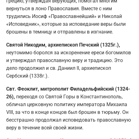
Грецию, утверждая верующих, помогал многим
вернуться в лоно Православия. Вместе с ним
трудились Иосиф «Православнейший» и Николай
«Исповедник», которые за исповедание веры были
брошены в темницу и отправлены в изгнание.
Святой Никодим, архиепископ Печский (1325г.),
неутомимо боролся за искоренение ереси богомилов
и утверждал православную веру и традицию. Это
дело продолжил и св. Даниил II, архиепископ
Сербский (1338г.).
Свт. Феоклит, митрополит Филадельфийский (1324-
26),
переходя со Святой Горы в Константинополь,
обличал церковную политику императора Михаила
VIII, за что в конце концов был брошен в тюрьму. Он
бесстрашно продолжал исповедовать православную
веру в течение всей своей жизни.