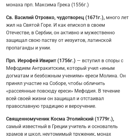
монаха прп. Максима Грека (1556г.)
Св. Василий Отровко, чудотворец (1671г.),
много лет
жил на Святой Горе. И как епископ в своем
Отечестве, в Сербии, он активно и мужественно
защищал свою паству от иезуитов, латинской
пропаганды и унии.
Прп. Иерофей Ивирит (1756г.)
— вступил в споры с
Мефодием Антракитским, который учил «иным
догматам и безбожным учениям» ереси Молина. Он
принял участие на Соборе, чтобы обличить
«рассеянные повсюду ереси» Мефодия. В течение
всей своей жизни он защищал и отстаивал
православную традицию и вероучение.
Священномученик Косма Этолийский (1779г.),
самый известный в Греции учитель и основатель
храмов и школ, неутомимый труженик, монах