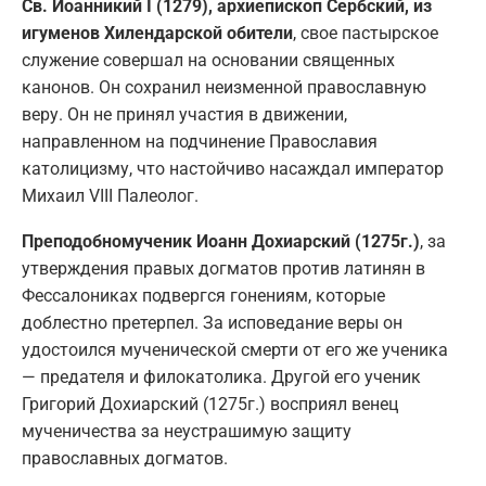
Св. Иоанникий I (1279), архиепископ Сербский, из
игуменов Хилендарской обители
, свое пастырское
служение совершал на основании священных
канонов. Он сохранил неизменной православную
веру. Он не принял участия в движении,
направленном на подчинение Православия
католицизму, что настойчиво насаждал император
Михаил VIII Палеолог.
Преподобномученик Иоанн Дохиарский (1275г.)
, за
утверждения правых догматов против латинян в
Фессалониках подвергся гонениям, которые
доблестно претерпел. За исповедание веры он
удостоился мученической смерти от его же ученика
— предателя и филокатолика. Другой его ученик
Григорий Дохиарский (1275г.) восприял венец
мученичества за неустрашимую защиту
православных догматов.