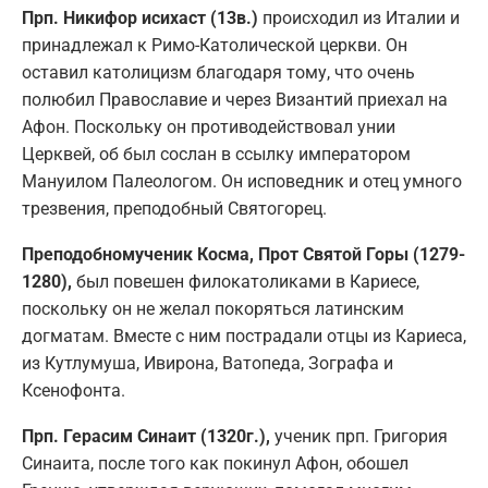
Прп. Никифор исихаст (13в.)
происходил из Италии и
принадлежал к Римо-Католической церкви. Он
оставил католицизм благодаря тому, что очень
полюбил Православие и через Византий приехал на
Афон. Поскольку он противодействовал унии
Церквей, об был сослан в ссылку императором
Мануилом Палеологом. Он исповедник и отец умного
трезвения, преподобный Святогорец.
Преподобномученик Косма, Прот Святой Горы (1279-
1280),
был повешен филокатоликами в Кариесе,
поскольку он не желал покоряться латинским
догматам. Вместе с ним пострадали отцы из Кариеса,
из Кутлумуша, Ивирона, Ватопеда, Зографа и
Ксенофонта.
Прп. Герасим Синаит (1320г.),
ученик прп. Григория
Синаита, после того как покинул Афон, обошел