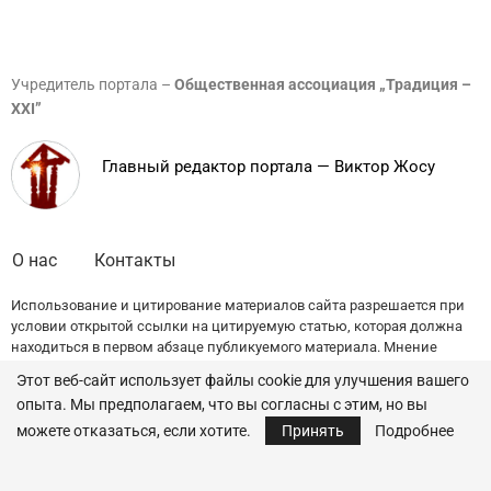
Учредитель портала –
Общественная ассоциация „Традиция –
XXI”
Главный редактор портала — Виктор Жосу
О нас
Контакты
Использование и цитирование материалов сайта разрешается при
условии открытой ссылки на цитируемую статью, которая должна
находиться в первом абзаце публикуемого материала. Мнение
редакции может не совпадать с точкой зрения авторов публикаций.
Этот веб-сайт использует файлы cookie для улучшения вашего
опыта. Мы предполагаем, что вы согласны с этим, но вы
© 2022 — All Rights Reserved.
Traditia.md
можете отказаться, если хотите.
Принять
Подробнее