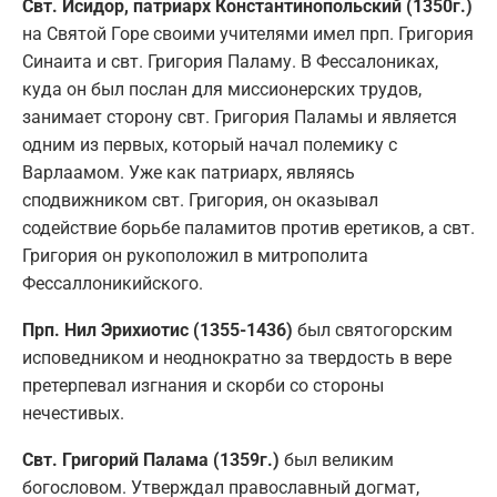
Свт. Исидор, патриарх Константинопольский (1350г.)
на Святой Горе своими учителями имел прп. Григория
Синаита и свт. Григория Паламу. В Фессалониках,
куда он был послан для миссионерских трудов,
занимает сторону свт. Григория Паламы и является
одним из первых, который начал полемику с
Варлаамом. Уже как патриарх, являясь
сподвижником свт. Григория, он оказывал
содействие борьбе паламитов против еретиков, а свт.
Григория он рукоположил в митрополита
Фессаллоникийского.
Прп. Нил Эрихиотис (1355-
14
36)
был святогорским
исповедником и неоднократно за твердость в вере
претерпевал изгнания и скорби со стороны
нечестивых.
Свт. Григорий Палама (1359г.)
был великим
богословом. Утверждал православный догмат,