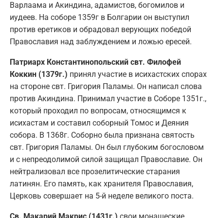
Варлаама и Акиндина, адамистов, богомилов и
иудеев. На соборе 1359г в Болгарии он выступил
против еретиков и обрадовал верующих победой
Православия над заблуждением и ложью ересей.
Патриарх Константинопольский свт. Филофей
Коккин (1379г.)
принял участие в исихастских спорах
на стороне свт. Григория Паламы. Он написал слова
против Акиндина. Принимал участие в Соборе 1351г.,
который проходил по вопросам, относящимся к
исихастам и составил соборный Томос и Деяния
собора. В 1368г. Соборно была признана святость
свт. Григория Паламы. Он был глубоким богословом
и с непреодолимой силой защищал Православие. Он
нейтрализовал все прозелитические старания
латинян. Его память, как хранителя Православия,
Церковь совершает на 5-й неделе великого поста.
Св. Макарий Макрис (1431г.)
свои монашеские