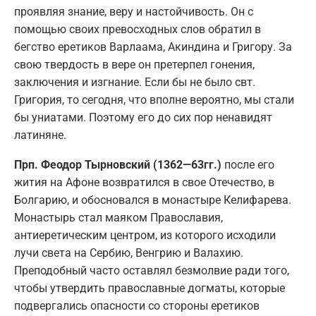
проявляя знание, веру и настойчивость. Он с
помощью своих превосходных слов обратил в
бегство еретиков Варлаама, Акиндина и Григору. За
свою твердость в вере он претерпел гонения,
заключения и изгнание. Если бы не было свт.
Григория, то сегодня, что вполне вероятно, мы стали
бы униатами. Поэтому его до сих пор ненавидят
латиняне.
Прп. Феодор Тырновский (1362—63гг.)
после его
жития на Афоне возвратился в свое Отечество, в
Болгарию, и обосновался в монастыре Келифарева.
Монастырь стал маяком Православия,
антиеретическим центром, из которого исходили
лучи света на Сербию, Венгрию и Валахию.
Преподобный часто оставлял безмолвие ради того,
чтобы утвердить православные догматы, которые
подвергались опасности со стороны еретиков