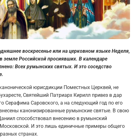
одняшнее воскресенье или на церковном языке Неделя,
 в земле Российской просиявших. В календаре
ено: Всех румынских святых. И это соседство
е.
от канонической юрисдикции Поместных Церквей, не
 Бухаресте, Святейший Патриарх Кирилл привез в дар
о Серафима Саровского, а на следующий год по его
 внесены канонизированные румынские святые. В свою
Даниил способствовал внесению в румынский
Московской. И это лишь единичные примеры общего
разных странах.