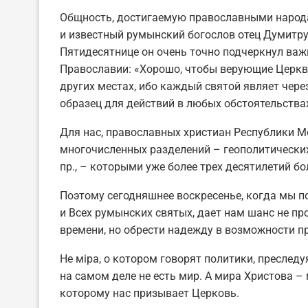
Общность, достигаемую православными народ
и известный румынский богослов отец Думитру
Пятидесятнице он очень точно подчеркнул важ
Православии: «Хорошо, чтобы верующие Церкви
других местах, ибо каждый святой являет чере
образец для действий в любых обстоятельствах
Для нас, православных христиан Республики М
многочисленных разделений – геополитических
пр., – которыми уже более трех десятилетий б
Поэтому сегодняшнее воскресенье, когда мы п
и Всех румынских святых, дает нам шанс не пр
времени, но обрести надежду в возможности п
Не мiра, о котором говорят политики, преследу
на самом деле не есть мир. А мира Христова –
которому нас призывает Церковь.