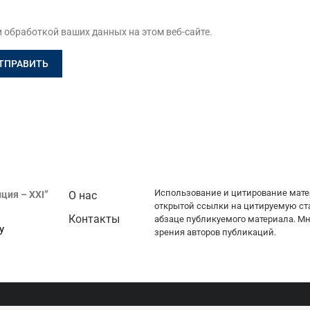
и обработкой ваших данных на этом веб-сайте.
Использование и цитирование мате
ция – XXI”
О нас
открытой ссылки на цитируемую ст
Контакты
абзаце публикуемого материала. Мн
у
зрения авторов публикаций.