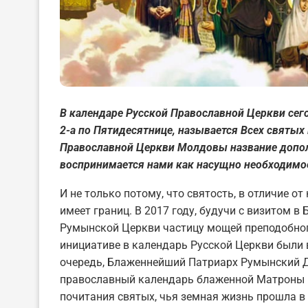
В календаре Русской Православной Церкви сег
2-а по Пятидесятнице, называется Всех святых
Православной Церкви Молдовы название дополн
воспринимается нами как насущно необходимо
И не только потому, что святость, в отличие 
имеет границ. В 2017 году, будучи с визитом в
Румынской Церкви частицу мощей преподобног
инициативе в календарь Русской Церкви были
очередь, Блаженнейший Патриарх Румынский 
православный календарь блаженной Матроны 
почитания святых, чья земная жизнь прошла в 