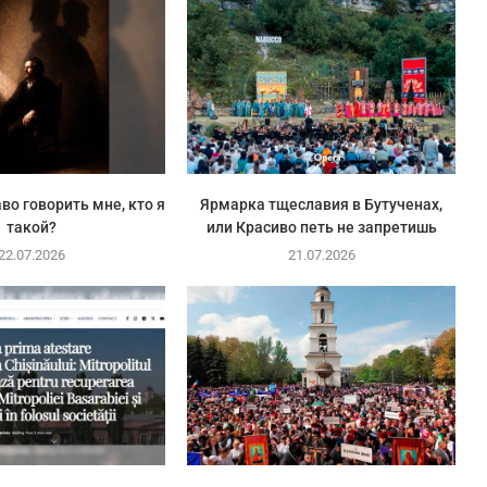
во говорить мне, кто я
Ярмарка тщеславия в Бутученах,
такой?
или Красиво петь не запретишь
22.07.2026
21.07.2026