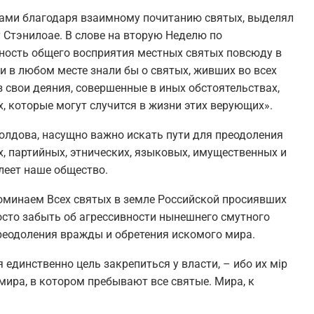
ами благодаря взаимному почитанию святых, выделял
 Стэнилоае. В слове на вторую Неделю по
ность общего восприятия местных святых повсюду в
 в любом месте знали бы о святых, живших во всех
з свои деяния, совершенные в иных обстоятельствах,
, которые могут случится в жизни этих верующих».
олдова, насущно важно искать пути для преодоления
, партийных, этнических, языковых, имущественных и
олеет наше общество.
оминаем Всех святых в земле Российской просиявших
осто забыть об агрессивности нынешнего смутного
реодоления вражды и обретения искомого мира.
я единственно цель закрепиться у власти, – ибо их мiр
 мира, в котором пребывают все святые. Мира, к