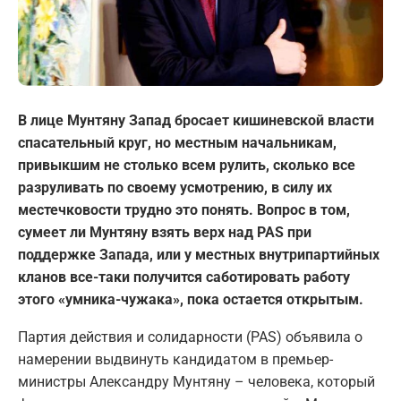
В лице Мунтяну Запад бросает кишиневской власти
спасательный круг, но местным начальникам,
привыкшим не столько всем рулить, сколько все
разруливать по своему усмотрению, в силу их
местечковости трудно это понять. Вопрос в том,
сумеет ли Мунтяну взять верх над PAS при
поддержке Запада, или у местных внутрипартийных
кланов все-таки получится саботировать работу
этого «умника-чужака», пока остается открытым.
Партия действия и солидарности (PAS) объявила о
намерении выдвинуть кандидатом в премьер-
министры Александру Мунтяну – человека, который