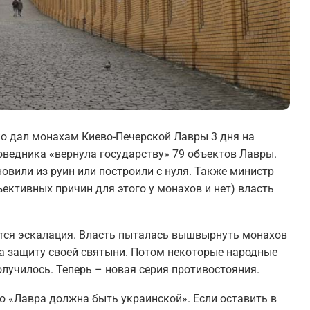
о дал монахам Киево-Печерской Лавры 3 дня на
оведника «вернула государству» 79 объектов Лавры.
новили из руин или построили с нуля. Также министр
ъективных причин для этого у монахов и нет) власть
ется эскалация. Власть пыталась вышвырнуть монахов
на защиту своей святыни. Потом некоторые народные
олучилось. Теперь – новая серия противостояния.
о «Лавра должна быть украинской». Если оставить в