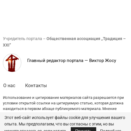
Учредитель портала –
Общественная ассоциация „Традиция –
XXI”
Главный редактор портала — Виктор Жосу
О нас
Контакты
Использование и цитирование материалов сайта разрешается при
условии открытой ссылки на цитируемую статью, которая должна
находиться в первом абзаце публикуемого материала. Мнение
редакции может не совпадать с точкой зрения авторов публикаций.
Этот веб-сайт использует файлы cookie для улучшения вашего
опыта. Мы предполагаем, что вы согласны с этим, но вы
© 2022 — All Rights Reserved.
Traditia.md