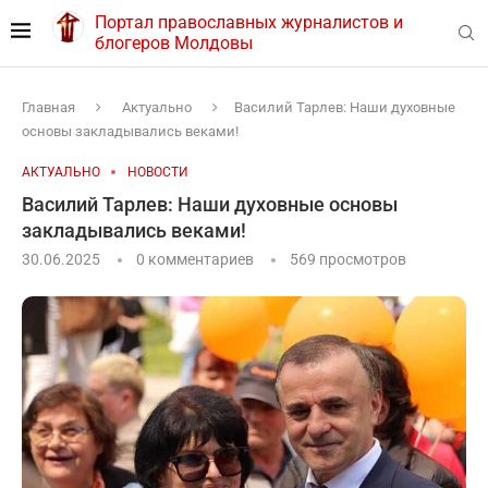
Портал православных журналистов и
блогеров Молдовы
Главная
Актуально
Василий Тарлев: Наши духовные
основы закладывались веками!
АКТУАЛЬНО
НОВОСТИ
Василий Тарлев: Наши духовные основы
закладывались веками!
30.06.2025
0 комментариев
569
просмотров