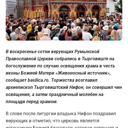
В воскресенье сотни верующих Румынской
Православной Церкви собрались в Тырговиште на
богослужение по случаю освящения храма в честь
иконы Божией Матери «Живоносный источник»,
сообщает basilica.ro. Торжества возглавил
архиепископ Тырговиштский Нифон, он совершил чин
освящения, а затем праздничный молебен на
площади перед храмом.
В слове после литургии владыка Нифон поздравил
верующих и отметил, что церковь является
источником Божией благодати, которая освящает и