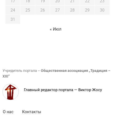
17
18
19
20
21
22
23
24
25
26
27
28
29
30
31
« Июл
Учредитель портала –
Общественная ассоциация „Традиция –
XXI”
Главный редактор портала — Виктор Жосу
О нас
Контакты