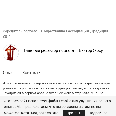
Учредитель портала –
Общественная ассоциация „Традиция –
XXI”
Главный редактор портала — Виктор Жосу
О нас
Контакты
Использование и цитирование материалов сайта разрешается при
условии открытой ссылки на цитируемую статью, которая должна
находиться в первом абзаце публикуемого материала. Мнение
редакции может не совпадать с точкой зрения авторов публикаций.
Этот веб-сайт использует файлы cookie для улучшения вашего
опыта. Мы предполагаем, что вы согласны с этим, но вы
© 2022 — All Rights Reserved.
Traditia.md
можете отказаться, если хотите.
Принять
Подробнее