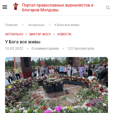
Портал православных журналистов и
блогеров Молдовы
Главная
Актуально
У Бога все живы
АКТУАЛЬНО
ВИКТОР ЖОСУ
НОВОСТИ
У Бога все живы
10.05.2022
0 комментариев
122
просмотров