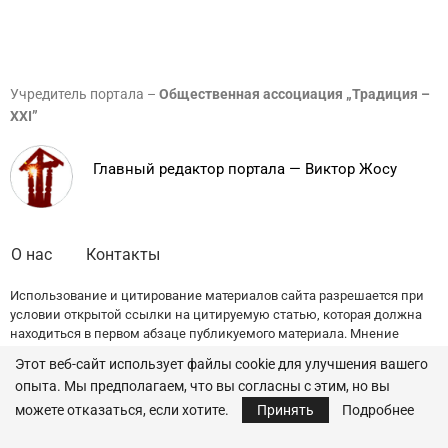
Учредитель портала –
Общественная ассоциация „Традиция –
XXI”
Главный редактор портала — Виктор Жосу
О нас
Контакты
Использование и цитирование материалов сайта разрешается при
условии открытой ссылки на цитируемую статью, которая должна
находиться в первом абзаце публикуемого материала. Мнение
редакции может не совпадать с точкой зрения авторов публикаций.
Этот веб-сайт использует файлы cookie для улучшения вашего
опыта. Мы предполагаем, что вы согласны с этим, но вы
© 2022 — All Rights Reserved.
Traditia.md
можете отказаться, если хотите.
Принять
Подробнее