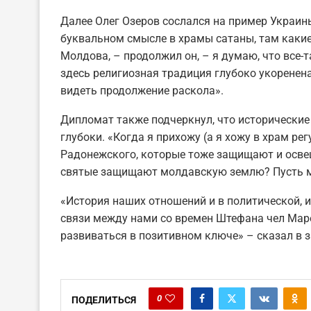
Далее Олег Озеров сослался на пример Украины
буквальном смысле в храмы сатаны, там какие-
Молдова, – продолжил он, – я думаю, что все-т
здесь религиозная традиция глубоко укоренена
видеть продолжение раскола».
Дипломат также подчеркнул, что исторические
глубоки. «Когда я прихожу (а я хожу в храм ре
Радонежского, которые тоже защищают и освеща
святые защищают молдавскую землю? Пусть мне
«История наших отношений и в политической, 
связи между нами со времен Штефана чел Маре
развиваться в позитивном ключе» – сказал в 
0
ПОДЕЛИТЬСЯ