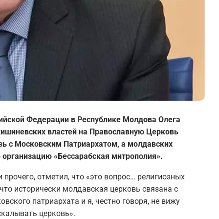
ийской Федерации в Республике Молдова Олега
 кишиневских властей на Православную Церковь
зь с Московским Патриархатом, а молдавских
 организацию «Бессарабская митрополия».
и прочего, отметил, что «это вопрос… религиозных
 что исторически молдавская церковь связана с
вского патриархата и я, честно говоря, не вижу
скалывать церковь».