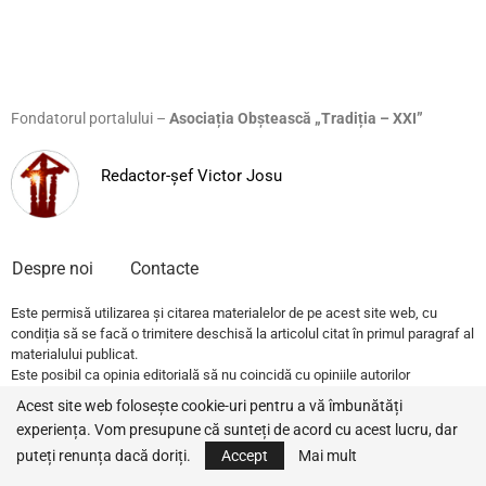
Fondatorul portalului –
Asociația Obștească „Tradiția – XXI”
Redactor-șef Victor Josu
Despre noi
Contacte
Este permisă utilizarea și citarea materialelor de pe acest site web, cu
condiția să se facă o trimitere deschisă la articolul citat în primul paragraf al
materialului publicat.
Este posibil ca opinia editorială să nu coincidă cu opiniile autorilor
publicațiilor.
Acest site web folosește cookie-uri pentru a vă îmbunătăți
experiența. Vom presupune că sunteți de acord cu acest lucru, dar
© 2022 – All Rights Reserved.
Traditia.md
puteți renunța dacă doriți.
Accept
Mai mult