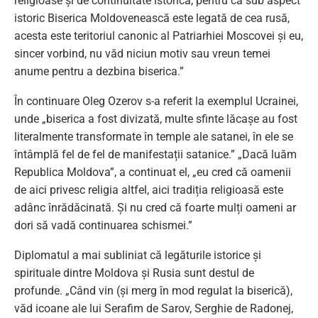
religioase și de continuitate istorică, pentru că sub aspect
istoric Biserica Moldovenească este legată de cea rusă,
acesta este teritoriul canonic al Patriarhiei Moscovei și eu,
sincer vorbind, nu văd niciun motiv sau vreun temei
anume pentru a dezbina biserica.”
În continuare Oleg Ozerov s-a referit la exemplul Ucrainei,
unde „biserica a fost divizată, multe sfinte lăcașe au fost
literalmente transformate în temple ale satanei, în ele se
întâmplă fel de fel de manifestații satanice.” „Dacă luăm
Republica Moldova”, a continuat el, „eu cred că oamenii
de aici privesc religia altfel, aici tradiția religioasă este
adânc înrădăcinată. Și nu cred că foarte mulți oameni ar
dori să vadă continuarea schismei.”
Diplomatul a mai subliniat că legăturile istorice și
spirituale dintre Moldova și Rusia sunt destul de
profunde. „Când vin (și merg în mod regulat la biserică),
văd icoane ale lui Serafim de Sarov, Serghie de Radonej,